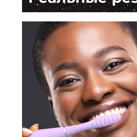
Удаление волос
Уходовая косметика FAQ™
Уход за телом
Уходовая косметика FAQ™
FAQ™ продукции
FAQ™ skincare
All FAQ™ skincare
All FAQ™ skincare
PEACH™ 2 Pro Max
BEAR™ 2 body
All hair treatments
All FAQ™ skincare
Professional IPL hair removal device
Microcurrent body toning
Уход за областью
FAQ™ продукции
FAQ™ продукции
Лечение акне
FAQ™ products
вокруг глаз
All anti-aging treatments
All LED treatments
PEACH™ 2
LUNA™ 4 body
All toning treatments
ESPADA™ 2 plus
BEAR™ 2 eyes & lips
IPL hair removal
Massaging body brush
Recurring acne LED therapy
Microcurrent line smoothing device
PEACH™ 2 go
Сыворотка SUPERCHARGED™
Уход за волосами
Очищение пор
ESPADA™ 2
IRIS™ 2
Travel-friendly IPL hair removal
Firming body serum
LUNA™ 4 hair
KIWI™ derma
Acne treatment device
Rejuvenating eye massager
NEW
2-in-1 LED scalp massager
Diamond microdermabrasion .
PEACH™ Cooling Prep Gel
ESPADA™ Blemish Solution
Косметика для области глаз
Отбеливание зубов
Cooling IPL hair removal gel
FLIP™ play advanced
KIWI™
Concentrated acne gel
Advanced eye care treatment
issa™ Teeth Whitening Set
LED light hairbrush
Blackhead remover
Dual LED + sonic device & 18% PAP gel
БОЛЬШЕ
Девайсы ESPADA™
Девайсы для области глаз
LUNA™ Dual-Peptide Scalp