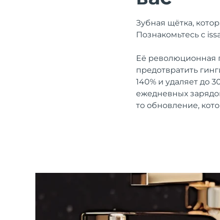
Терапия красным светом
Зубная щётка, котор
Познакомьтесь с iss
ШВЕДСКИЙ УХОД ЗА КОЖЕЙ
Её революционная г
предотвратить гинги
140% и удаляет до 
ежедневных зарядо
Очищение кожи
Лифтинг
то обновление, кото
LUNA™ 4 набор
BEAR™ 2 набор
Anti-aging massage
Microcurrent toning
Увлажнение
Забота о полости рта
LUNA™ 4 Plus
BEAR™ 2 go
UFO™ 3 набор
issa™ 4
Massage, LED heating
Microcurrent toning on-the-go
Deep facial hydration
Hybrid silicone sonic toothbrush
FAQ™ АНТИВОЗРАСТНОЙ УХОД
LUNA™ 4 Men
BEAR™ 2 eyes & lips
NEW
UFO™ 3 LED
issa™ 4 plus
For men, anti-aging massage
Microcurrent line smoothing device