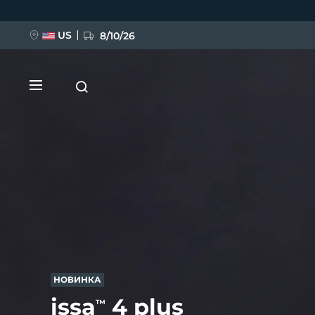
Перейти
к
основному
содержанию
US
8/10/26
НОВИНКА
BREAKING NEWS
FAQ™ Pure Beauty-Tech Elixir
НОВИНКА
issa
4 plus
™