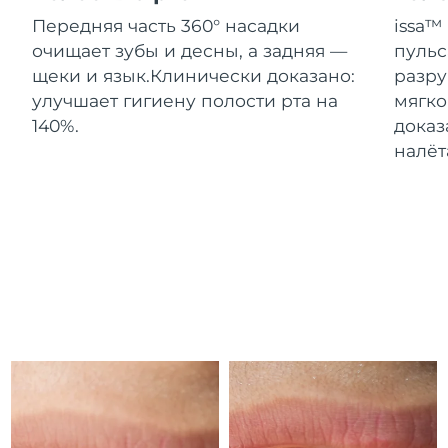
8/14/26
Передняя часть 360° насадки
issa™
Ожидаемая дата доставки
очищает зубы и десны, а задняя —
пульс
Израиль
8/16/26
щеки и язык.
Клинически доказано:
разру
улучшает гигиену полости рта на
мягко
Ожидаемая дата доставки
Италия
8/12/26
140%.
доказ
налёт
Ожидаемая дата доставки
Япония
8/15/26
Ожидаемая дата доставки
Джерси
8/17/26
Ожидаемая дата доставки
Казахстан
8/14/26
Ожидаемая дата доставки
Кувейт
8/12/26
Ожидаемая дата доставки
Латвия
8/12/26