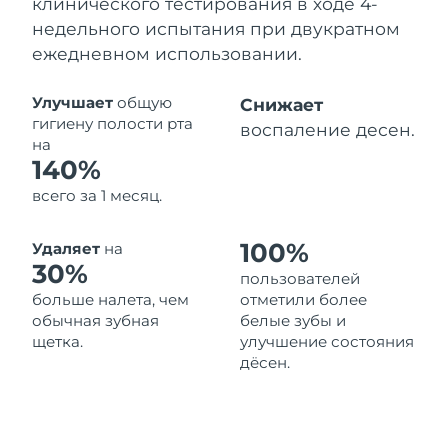
клинического тестирования в ходе 4-
8/13/26
недельного испытания при двукратном
Ожидаемая дата доставки
ежедневном использовании.
Нидерланды
8/12/26
Улучшает
общую
Снижает
Ожидаемая дата доставки
Новая Зеландия
гигиену полости рта
8/12/26
воспаление десен.
на
140%
Ожидаемая дата доставки
Норвегия
8/12/26
всего за 1 месяц.
Ожидаемая дата доставки
Оман
8/15/26
100%
Удаляет
на
30%
пользователей
Ожидаемая дата доставки
Филиппины
больше налета, чем
отметили более
8/15/26
обычная зубная
белые зубы и
щетка.
улучшение состояния
Ожидаемая дата доставки
Польша
дёсен.
8/13/26
Ожидаемая дата доставки
Португалия
8/12/26