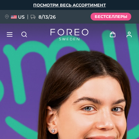
Перейти
ПОСМОТРИ ВЕСЬ АССОРТИМЕНТ
к
основному
содержанию
US
8/13/26
БЕСТСЕЛЛЕРЫ
НОВИНКА
Войти
Язык
BREAKING NEWS
Профиль пользователя
English
Deutsch
Español
Мои приборы
FAQ™ Pure Beauty-Tech Elixir
Français
Italiano
Português
Мои заказы
Polski
Svenska
Русский
Türkçe
简体中文
繁體中文
Мои адреса
issa™ Teeth Whitening Set
Мои подписки