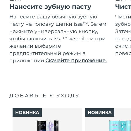
Нанесите зубную пасту
Чис
Нанесите вашу обычную зубную
Чисти
пасту на головку щетки issa™. Затем
зубно
нажмите универсальную кнопку,
Затем
чтобы включить issa™ 4 smile, и при
насад
желании выберите
очист
предпочтительный режим в
повер
приложении.
Скачайте приложение.
ДОБАВЬТЕ К УХОДУ
НОВИНКА
НОВИНКА