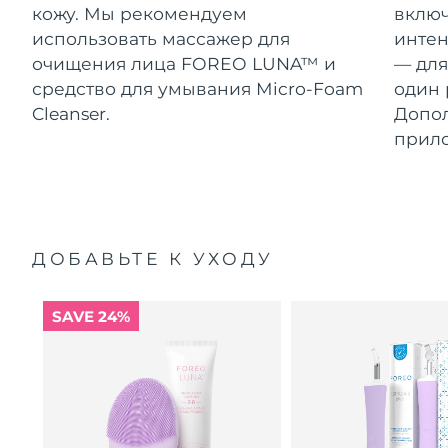
кожу. Мы рекомендуем
включ
использовать массажер для
интен
очищения лица FOREO LUNA™ и
— для
средство для умывания Micro-Foam
один 
Cleanser.
Допол
прил
ДОБАВЬТЕ К УХОДУ
SAVE 24%