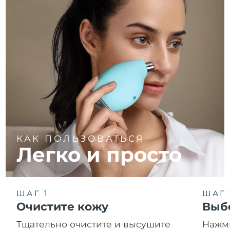
КАК ПОЛЬЗОВАТЬСЯ
Легко и просто
ШАГ 1
ШАГ 
Очистите кожу
Выб
Тщательно очистите и высушите
Нажми