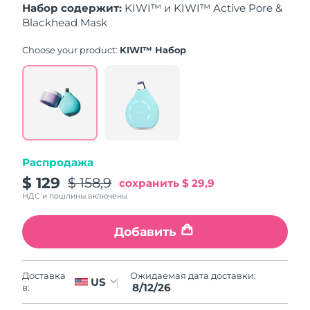
8/12/26
Набор содержит:
KIWI™ и KIWI™ Active Pore &
Blackhead Mask
Ожидаемая дата доставки
Нидерланды
8/11/26
Choose your product:
KIWI™ Набор
Ожидаемая дата доставки
Новая Зеландия
8/11/26
Ожидаемая дата доставки
Норвегия
8/11/26
Ожидаемая дата доставки
Распродажа
Оман
8/14/26
$ 129
$ 158,9
сохранить
$ 29,9
НДС и пошлины включены
Ожидаемая дата доставки
Филиппины
8/14/26
Добавить
Ожидаемая дата доставки
Польша
8/12/26
Ожидаемая дата доставки:
Доставка
US
Ожидаемая дата доставки
8/12/26
Португалия
в:
8/11/26