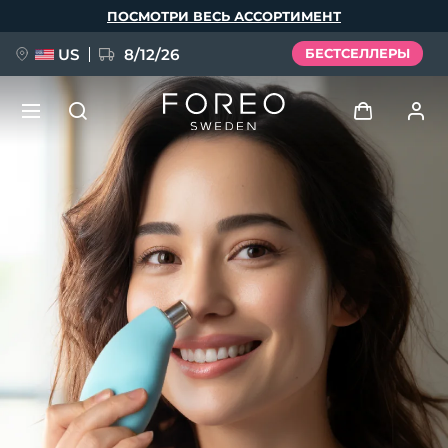
Перейти
ПОСМОТРИ ВЕСЬ АССОРТИМЕНТ
к
основному
содержанию
US
8/12/26
БЕСТСЕЛЛЕРЫ
НОВИНКА
Войти
Язык
BREAKING NEWS
Профиль пользователя
English
Deutsch
Español
Мои приборы
FAQ™ Pure Beauty-Tech Elixir
Français
Italiano
Português
Мои заказы
Polski
Svenska
Русский
Türkçe
简体中文
繁體中文
Мои адреса
issa™ Teeth Whitening Set
Мои подписки