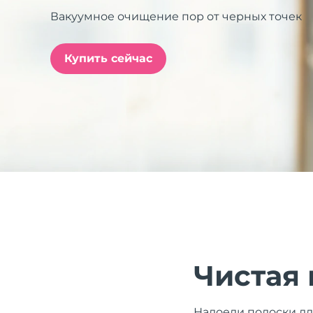
Вакуумное очищение пор от черных точек
issa™ Teeth Whitening Set
Купить сейчас
FAQ™ Dual LED Panel
ПОДАРКИ И НАБОРЫ
Специальные
предложения
БЕСТСЕЛЛЕРЫ
Чистая 
Надоели полоски дл