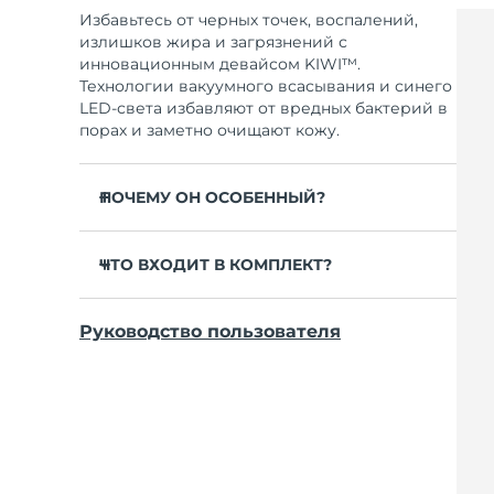
Избавьтесь от черных точек, воспалений,
излишков жира и загрязнений с
инновационным девайсом KIWI™.
Технологии вакуумного всасывания и синего
LED-света избавляют от вредных бактерий в
порах и заметно очищают кожу.
ПОЧЕМУ ОН ОСОБЕННЫЙ?
Вакуум очищает поры, вытягивая
загрязнения.
ЧТО ВХОДИТ В КОМПЛЕКТ?
Синий LED-свет (415 нм) предотвращает
KIWI™
воспаления и стерилизует девайс.
Руководство пользователя
Зарядный кабель USB
Уменьшает размер пор и сглаживает
текстуру кожи.
Краткое руководство
Инновационный девайс для удаления
Руководство пользователя
черных точек, который не нуждается в
Гарантия на 2 года (Испания, Португалия,
сменных фильтрах.
Швеция: Гарантия на 3 года)
Сделан из ультрагигиеничного силикона и