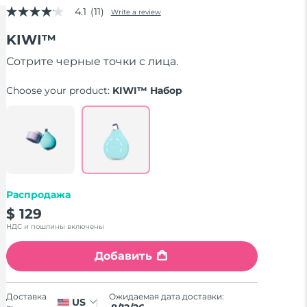
4.1
(11)
Write a review
4.1
out
KIWI™
of
5
stars,
Сотрите черные точки с лица.
average
rating
Choose your product:
KIWI™ Набор
value.
Read
11
Reviews.
Same
page
link.
Распродажа
$ 129
НДС и пошлины включены
Добавить
Ожидаемая дата доставки:
Доставка
US