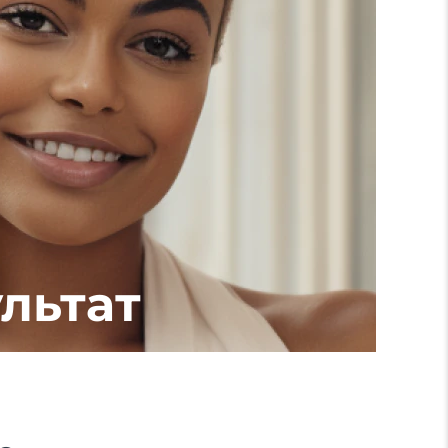
льтат