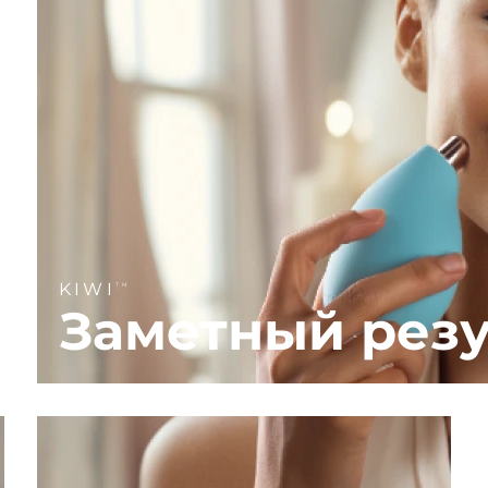
KIWI
TM
Заметный резу