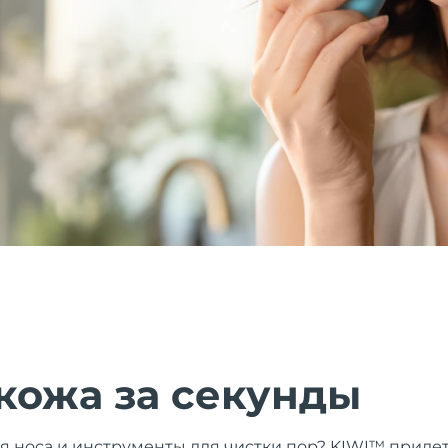
кожа за секунды
я носа и инструменты для чистки пор? KIWI™ приде