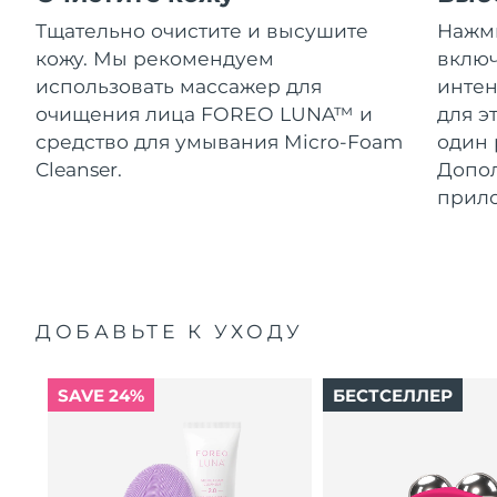
Тщательно очистите и высушите
Нажми
кожу. Мы рекомендуем
включ
использовать массажер для
интен
очищения лица FOREO LUNA™ и
для э
средство для умывания Micro-Foam
один 
Cleanser.
Допол
прил
ДОБАВЬТЕ К УХОДУ
SAVE 24%
БЕСТСЕЛЛЕР