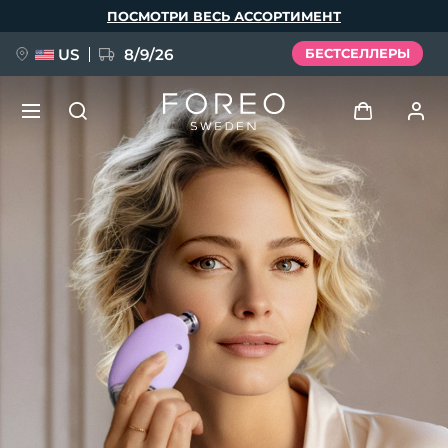
Перейти
ПОСМОТРИ ВЕСЬ АССОРТИМЕНТ
к
основному
содержанию
US
8/9/26
БЕСТСЕЛЛЕРЫ
НОВИНКА
Войти
Язык
BREAKING NEWS
Профиль пользователя
English
Deutsch
Español
Мои приборы
FAQ™ Pure Beauty-Tech Elixir
Français
Italiano
Português
Мои заказы
Polski
Svenska
Русский
Türkçe
简体中文
繁體中文
Мои адреса
issa™ Teeth Whitening Set
Мои подписки