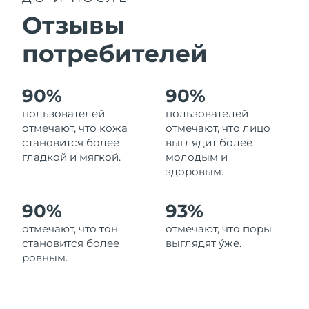
8/10/26
Отзывы
Ожидаемая дата доставки
Израиль
8/12/26
потребителей
Ожидаемая дата доставки
Италия
8/8/26
90%
90%
пользователей
пользователей
Ожидаемая дата доставки
Япония
8/11/26
отмечают, что кожа
отмечают, что лицо
становится более
выглядит более
Ожидаемая дата доставки
гладкой и мягкой.
молодым и
Джерси
8/13/26
здоровым.
Ожидаемая дата доставки
Казахстан
90%
93%
8/10/26
отмечают, что тон
отмечают, что поры
Ожидаемая дата доставки
Кувейт
становится более
выглядят у́же.
8/8/26
ровным.
Ожидаемая дата доставки
Латвия
8/8/26