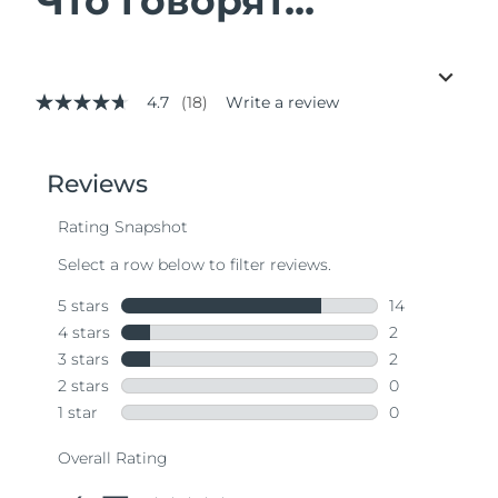
Что говорят...
4.7
(18)
Write a review
4.7
out
of
5
stars,
average
rating
value.
Read
18
Reviews.
Same
page
link.