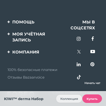
ПОМОЩЬ
МЫ В
СОЦСЕТЯХ
Свяжитесь с нами
МОЯ УЧЁТНАЯ
ЗАПИСЬ
Заказ и доставка
Регистрация продукта
Гарантия и возврат
КОМПАНИЯ
Поддержка
Вопросы и ответы
О FOREO
Информация о
100% безопасные платежи
Партнерская
батарее
программа
Отзывы Bazaarvoice
Начать чат
Партнерские новости
© 2026 FOREO Все права
MYSA
защищены
KIWI™ derma Набор
Коллекция
Купить
Партнеры по