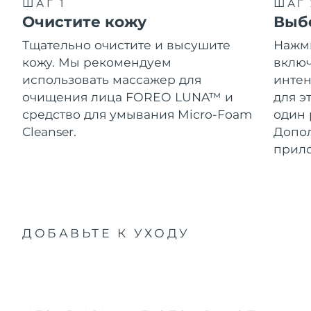
ШАГ 1
ШАГ 
Очистите кожу
Выб
Тщательно очистите и высушите
Нажми
кожу. Мы рекомендуем
включ
использовать массажер для
интен
очищения лица FOREO LUNA™ и
для э
средство для умывания Micro-Foam
один 
Cleanser.
Допол
прил
ДОБАВЬТЕ К УХОДУ