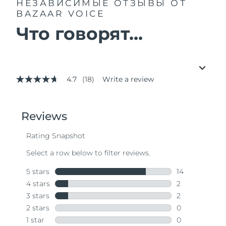
НЕЗАВИСИМЫЕ ОТЗЫВЫ
ОТ
BAZAAR VOICE
Что говорят...
4.7
(18)
Write a review
4.7
out
of
5
stars,
average
rating
value.
Read
18
Reviews.
Same
page
link.