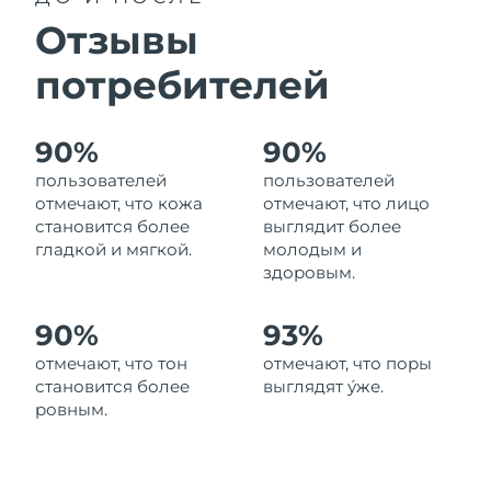
8/12/26
Отзывы
Ожидаемая дата доставки
Израиль
8/14/26
потребителей
Ожидаемая дата доставки
Италия
8/10/26
90%
90%
пользователей
пользователей
Ожидаемая дата доставки
Япония
8/13/26
отмечают, что кожа
отмечают, что лицо
становится более
выглядит более
Ожидаемая дата доставки
гладкой и мягкой.
молодым и
Джерси
8/15/26
здоровым.
Ожидаемая дата доставки
Казахстан
90%
93%
8/12/26
отмечают, что тон
отмечают, что поры
Ожидаемая дата доставки
Кувейт
становится более
выглядят у́же.
8/10/26
ровным.
Ожидаемая дата доставки
Латвия
8/10/26