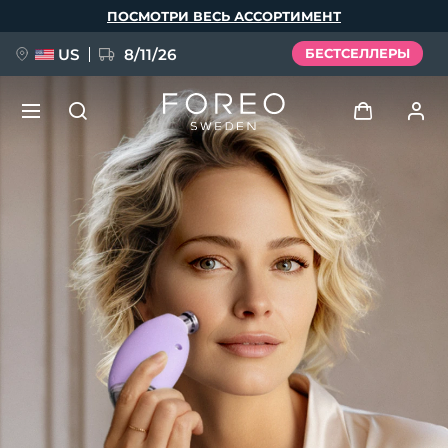
Перейти
ПОСМОТРИ ВЕСЬ АССОРТИМЕНТ
к
основному
содержанию
US
8/11/26
БЕСТСЕЛЛЕРЫ
НОВИНКА
Войти
Язык
BREAKING NEWS
Профиль пользователя
English
Deutsch
Español
Мои приборы
FAQ™ Pure Beauty-Tech Elixir
Français
Italiano
Português
Мои заказы
Polski
Svenska
Русский
Türkçe
简体中文
繁體中文
Мои адреса
issa™ Teeth Whitening Set
Мои подписки