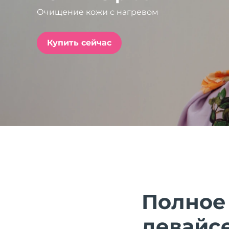
Очищение кожи с нагревом
issa™ Teeth Whitening Set
Купить сейчас
FAQ™ Dual LED Panel
ПОДАРКИ И НАБОРЫ
Специальные
предложения
БЕСТСЕЛЛЕРЫ
Полное
девайсе