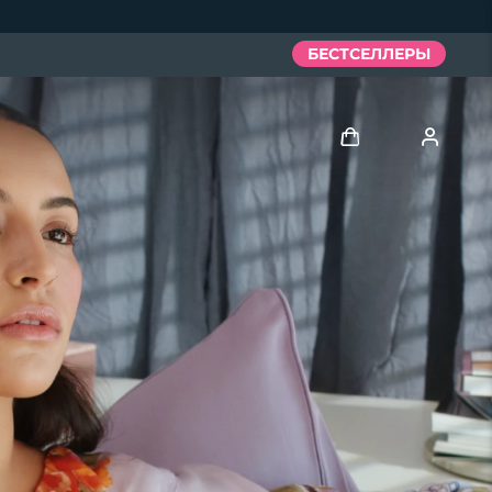
БЕСТСЕЛЛЕРЫ
Войти
Профиль пользователя
Мои приборы
Мои заказы
Мои адреса
Мои подписки