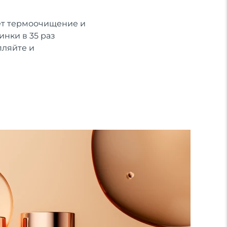
ает термоочищение и
нки в 35 раз
пляйте и