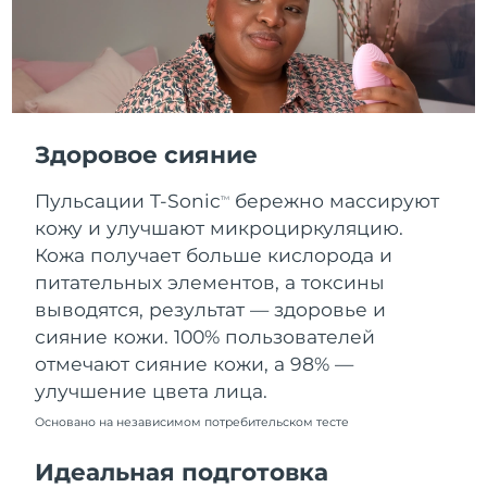
Словакия
8/12/26
Ожидаемая дата доставки
Словения
8/12/26
Южно-Африканская
Ожидаемая дата доставки
Республика
8/20/26
Здоровое сияние
Ожидаемая дата доставки
Пульсации T-Sonic
бережно массируют
Республика Корея
TM
8/14/26
кожу и улучшают микроциркуляцию.
Кожа получает больше кислорода и
Ожидаемая дата доставки
Испания
8/12/26
питательных элементов, а токсины
выводятся, результат — здоровье и
Ожидаемая дата доставки
Швеция
сияние кожи. 100% пользователей
8/12/26
отмечают сияние кожи, а 98% —
улучшение цвета лица.
Ожидаемая дата доставки
Швейцария
8/12/26
Основано на независимом потребительском тесте
Ожидаемая дата доставки
Тайвань
Идеальная подготовка
8/17/26