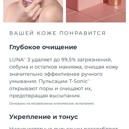
8/13/26
Ожидаемая дата доставки
Нидерланды
8/12/26
Ожидаемая дата доставки
ВАШЕЙ КОЖЕ ПОНРАВИТСЯ
Новая Зеландия
8/12/26
Глубокое очищение
Ожидаемая дата доставки
Норвегия
8/12/26
LUNA
3 удаляет до 99,5% загрязнений,
TM
Ожидаемая дата доставки
себума и остатков макияжа, очищая кожу
Оман
8/15/26
значительно эффективнее ручного
умывания. Пульсации T-Sonic
TM
Ожидаемая дата доставки
Филиппины
открывают поры и очищают их,
8/15/26
предотвращая высыпания.
Ожидаемая дата доставки
Польша
Основано на независимых клинических испытаниях
8/13/26
Укрепление и тонус
Ожидаемая дата доставки
Португалия
8/12/26
Низкочастотные пульсации расслабляют