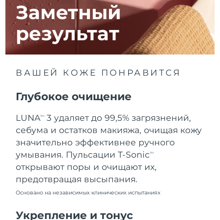
8/14/26
Заметный
Ожидаемая дата доставки
Израиль
результат
8/16/26
Ожидаемая дата доставки
Италия
8/12/26
ВАШЕЙ КОЖЕ ПОНРАВИТСЯ
Ожидаемая дата доставки
Япония
8/15/26
Глубокое очищение
Ожидаемая дата доставки
Джерси
LUNA
3 удаляет до 99,5% загрязнений,
TM
8/17/26
себума и остатков макияжа, очищая кожу
Ожидаемая дата доставки
значительно эффективнее ручного
Казахстан
8/14/26
умывания. Пульсации T-Sonic
TM
открывают поры и очищают их,
Ожидаемая дата доставки
Кувейт
предотвращая высыпания.
8/12/26
Основано на независимых клинических испытаниях
Ожидаемая дата доставки
Латвия
8/12/26
Укрепление и тонус