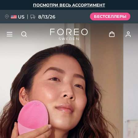
Перейти
ПОСМОТРИ ВЕСЬ АССОРТИМЕНТ
к
основному
содержанию
US
8/13/26
БЕСТСЕЛЛЕРЫ
НОВИНКА
Войти
Язык
BREAKING NEWS
Профиль пользователя
English
Deutsch
Español
Мои приборы
FAQ™ Pure Beauty-Tech Elixir
Français
Italiano
Português
Мои заказы
Polski
Svenska
Русский
Türkçe
简体中文
繁體中文
Мои адреса
issa™ Teeth Whitening Set
Мои подписки