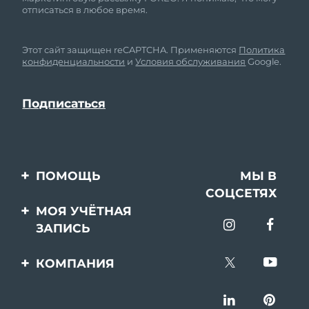
отписаться в любое время.
Этот сайт защищен reCAPTCHA. Применяются
Политика
конфиденциальности
и
Условия обслуживания
Google.
ПОМОЩЬ
МЫ В
СОЦСЕТЯХ
Свяжитесь с нами
МОЯ УЧЁТНАЯ
ЗАПИСЬ
Заказ и доставка
Регистрация продукта
Гарантия и возврат
КОМПАНИЯ
Поддержка
Вопросы и ответы
О FOREO