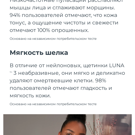
Ожидаемая дата доставки
мышцы лица и сглаживают морщины.
Пуэрто-Рико
8/14/26
94% пользователей отмечают, что кожа
тонус, а ощущение чистоты и свежести
Ожидаемая дата доставки
Катар
8/13/26
отмечают 100% опрошенных.
Основано на независимом потребительском тесте
Ожидаемая дата доставки
Реюньон
8/17/26
Мягкость шелка
Ожидаемая дата доставки
Румыния
В отличие от нейлоновых, щетинки LUNA
8/12/26
3 неабразивные, они мягко и деликатно
TM
Ожидаемая дата доставки
удаляют омертвевшие клетки. 98%
Россия
8/20/26
пользователей отмечают гладкость и
мягкость кожи.
Ожидаемая дата доставки
Саудовская Аравия
8/13/26
Основано на независимом потребительском тесте
Ожидаемая дата доставки
Сингапур
8/14/26
Ожидаемая дата доставки