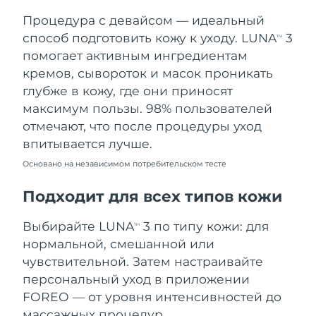
Процедура с девайсом — идеальный
Ожидаемая дата доставки
Таиланд
8/16/26
способ подготовить кожу к уходу. LUNA
3
TM
помогает активным ингредиентам
Ожидаемая дата доставки
Турция
кремов, сывороток и масок проникать
8/13/26
глубже в кожу, где они приносят
максимум пользы. 98% пользователей
Ожидаемая дата доставки
ОАЭ
8/13/26
отмечают, что после процедуры уход
впитывается лучше.
Ожидаемая дата доставки
Великобритания
8/12/26
Основано на независимом потребительском тесте
Соединенные
Подходит для всех типов кожи
Ожидаемая дата доставки
Штаты
8/13/26
Выбирайте LUNA
3 по типу кожи: для
TM
Ожидаемая дата доставки
нормальной, смешанной или
Узбекистан
8/17/26
чувствительной. Затем настраивайте
персональный уход в приложении
Ожидаемая дата доставки
Вьетнам
8/18/26
FOREO — от уровня интенсивностей до
массажных процедур.