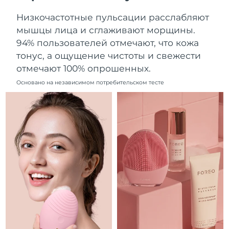
Ожидаемая дата доставки
Ливан
Низкочастотные пульсации расслабляют
8/13/26
мышцы лица и сглаживают морщины.
Ожидаемая дата доставки
94% пользователей отмечают, что кожа
Литва
8/12/26
тонус, а ощущение чистоты и свежести
отмечают 100% опрошенных.
Ожидаемая дата доставки
Люксембург
8/12/26
Основано на независимом потребительском тесте
Ожидаемая дата доставки
Макао (САР)
8/14/26
Ожидаемая дата доставки
Малайзия
8/15/26
Ожидаемая дата доставки
Мальта
8/12/26
Ожидаемая дата доставки
Мексика
8/16/26
Ожидаемая дата доставки
Монако