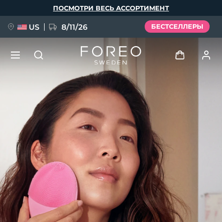
Перейти
ПОСМОТРИ ВЕСЬ АССОРТИМЕНТ
к
основному
содержанию
US
8/11/26
БЕСТСЕЛЛЕРЫ
НОВИНКА
Войти
Язык
BREAKING NEWS
Профиль пользователя
English
Deutsch
Español
Мои приборы
FAQ™ Pure Beauty-Tech Elixir
Français
Italiano
Português
Мои заказы
Polski
Svenska
Русский
Türkçe
简体中文
繁體中文
Мои адреса
issa™ Teeth Whitening Set
Мои подписки