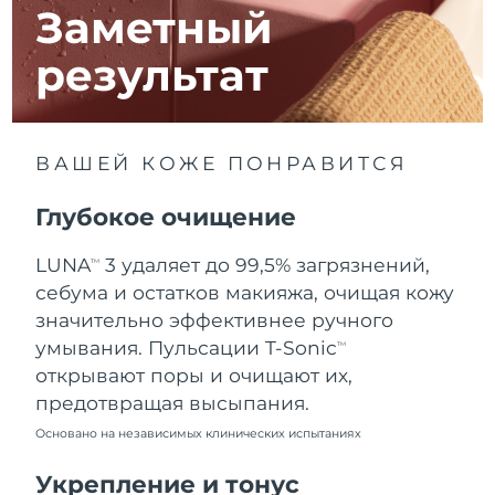
8/12/26
Заметный
Ожидаемая дата доставки
Израиль
результат
8/14/26
Ожидаемая дата доставки
Италия
8/10/26
ВАШЕЙ КОЖЕ ПОНРАВИТСЯ
Ожидаемая дата доставки
Япония
8/13/26
Глубокое очищение
Ожидаемая дата доставки
Джерси
LUNA
3 удаляет до 99,5% загрязнений,
TM
8/15/26
себума и остатков макияжа, очищая кожу
Ожидаемая дата доставки
значительно эффективнее ручного
Казахстан
8/12/26
умывания. Пульсации T-Sonic
TM
открывают поры и очищают их,
Ожидаемая дата доставки
Кувейт
предотвращая высыпания.
8/10/26
Основано на независимых клинических испытаниях
Ожидаемая дата доставки
Латвия
8/10/26
Укрепление и тонус