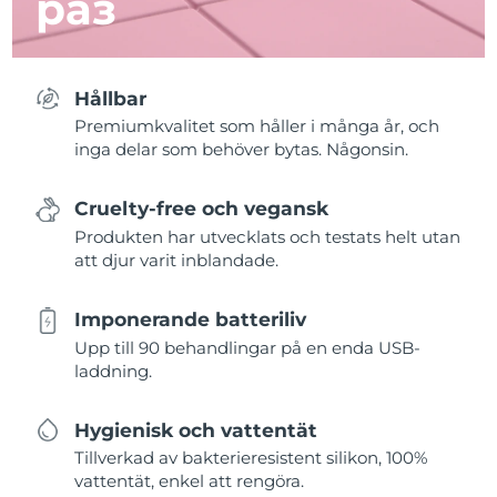
раз
Hållbar
Premiumkvalitet som håller i många år, och
inga delar som behöver bytas. Någonsin.
Cruelty-free och vegansk
Produkten har utvecklats och testats helt utan
att djur varit inblandade.
Imponerande batteriliv
Upp till 90 behandlingar på en enda USB-
laddning.
Hygienisk och vattentät
Tillverkad av bakterieresistent silikon, 100%
vattentät, enkel att rengöra.