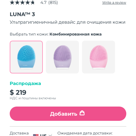
4.7
(815)
Write a review
4.7
out
LUNA™ 3
of
5
Ультрагигиеничный девайс для очищения кожи
stars,
average
rating
Выбрать тип кожи:
Комбинированная кожа
value.
Read
815
Reviews.
Same
page
link.
Распродажа
$ 219
НДС и пошлины включены
Добавить
Ожидаемая дата доставки:
Доставка
US