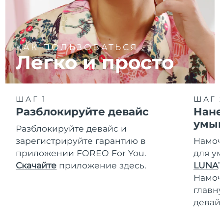
КАК ПОЛЬЗОВАТЬСЯ
Легко и просто
ШАГ 1
ШАГ 
Разблокируйте девайс
Нане
умы
Разблокируйте девайс и
зарегистрируйте гарантию в
Намоч
приложении FOREO For You.
для у
Скачайте
приложение здесь.
LUNA
T
Намо
главн
девай