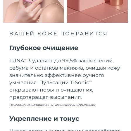
8/11/26
Ожидаемая дата доставки
Нидерланды
8/10/26
Ожидаемая дата доставки
ВАШЕЙ КОЖЕ ПОНРАВИТСЯ
Новая Зеландия
8/10/26
Глубокое очищение
Ожидаемая дата доставки
Норвегия
8/10/26
LUNA
3 удаляет до 99,5% загрязнений,
TM
Ожидаемая дата доставки
себума и остатков макияжа, очищая кожу
Оман
8/13/26
значительно эффективнее ручного
умывания. Пульсации T-Sonic
TM
Ожидаемая дата доставки
Филиппины
открывают поры и очищают их,
8/13/26
предотвращая высыпания.
Ожидаемая дата доставки
Польша
Основано на независимых клинических испытаниях
8/11/26
Укрепление и тонус
Ожидаемая дата доставки
Португалия
8/10/26
Низкочастотные пульсации расслабляют