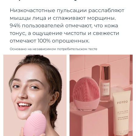
Ожидаемая дата доставки
Ливан
Низкочастотные пульсации расслабляют
8/11/26
мышцы лица и сглаживают морщины.
Ожидаемая дата доставки
94% пользователей отмечают, что кожа
Литва
8/10/26
тонус, а ощущение чистоты и свежести
отмечают 100% опрошенных.
Ожидаемая дата доставки
Люксембург
8/10/26
Основано на независимом потребительском тесте
Ожидаемая дата доставки
Макао (САР)
8/12/26
Ожидаемая дата доставки
Малайзия
8/13/26
Ожидаемая дата доставки
Мальта
8/10/26
Ожидаемая дата доставки
Мексика
8/14/26
Ожидаемая дата доставки
Монако