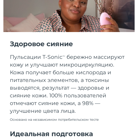
Словакия
8/10/26
Ожидаемая дата доставки
Словения
8/10/26
Южно-Африканская
Ожидаемая дата доставки
Республика
8/18/26
Здоровое сияние
Ожидаемая дата доставки
Пульсации T-Sonic
бережно массируют
Республика Корея
TM
8/12/26
кожу и улучшают микроциркуляцию.
Кожа получает больше кислорода и
Ожидаемая дата доставки
Испания
8/10/26
питательных элементов, а токсины
выводятся, результат — здоровье и
Ожидаемая дата доставки
Швеция
сияние кожи. 100% пользователей
8/10/26
отмечают сияние кожи, а 98% —
улучшение цвета лица.
Ожидаемая дата доставки
Швейцария
8/10/26
Основано на независимом потребительском тесте
Ожидаемая дата доставки
Тайвань
Идеальная подготовка
8/15/26