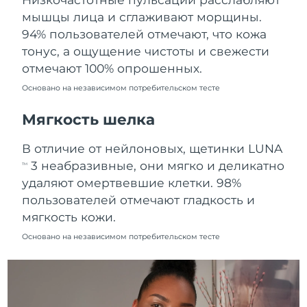
Ожидаемая дата доставки
мышцы лица и сглаживают морщины.
Пуэрто-Рико
8/12/26
94% пользователей отмечают, что кожа
тонус, а ощущение чистоты и свежести
Ожидаемая дата доставки
Катар
8/11/26
отмечают 100% опрошенных.
Основано на независимом потребительском тесте
Ожидаемая дата доставки
Реюньон
8/15/26
Мягкость шелка
Ожидаемая дата доставки
Румыния
В отличие от нейлоновых, щетинки LUNA
8/10/26
3 неабразивные, они мягко и деликатно
TM
Ожидаемая дата доставки
удаляют омертвевшие клетки. 98%
Россия
8/18/26
пользователей отмечают гладкость и
мягкость кожи.
Ожидаемая дата доставки
Саудовская Аравия
8/11/26
Основано на независимом потребительском тесте
Ожидаемая дата доставки
Сингапур
8/12/26
Ожидаемая дата доставки