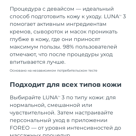
Процедура с девайсом — идеальный
Ожидаемая дата доставки
Таиланд
8/14/26
способ подготовить кожу к уходу. LUNA
3
TM
помогает активным ингредиентам
Ожидаемая дата доставки
Турция
кремов, сывороток и масок проникать
8/11/26
глубже в кожу, где они приносят
максимум пользы. 98% пользователей
Ожидаемая дата доставки
ОАЭ
8/11/26
отмечают, что после процедуры уход
впитывается лучше.
Ожидаемая дата доставки
Великобритания
8/10/26
Основано на независимом потребительском тесте
Соединенные
Подходит для всех типов кожи
Ожидаемая дата доставки
Штаты
8/11/26
Выбирайте LUNA
3 по типу кожи: для
TM
Ожидаемая дата доставки
нормальной, смешанной или
Узбекистан
8/15/26
чувствительной. Затем настраивайте
персональный уход в приложении
Ожидаемая дата доставки
Вьетнам
8/16/26
FOREO — от уровня интенсивностей до
массажных процедур.