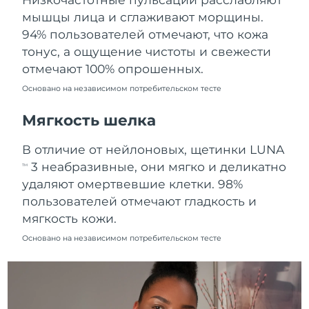
Ожидаемая дата доставки
мышцы лица и сглаживают морщины.
Пуэрто-Рико
8/11/26
94% пользователей отмечают, что кожа
тонус, а ощущение чистоты и свежести
Ожидаемая дата доставки
Катар
8/10/26
отмечают 100% опрошенных.
Основано на независимом потребительском тесте
Ожидаемая дата доставки
Реюньон
8/14/26
Мягкость шелка
Ожидаемая дата доставки
Румыния
В отличие от нейлоновых, щетинки LUNA
8/9/26
3 неабразивные, они мягко и деликатно
TM
Ожидаемая дата доставки
удаляют омертвевшие клетки. 98%
Россия
8/17/26
пользователей отмечают гладкость и
мягкость кожи.
Ожидаемая дата доставки
Саудовская Аравия
8/10/26
Основано на независимом потребительском тесте
Ожидаемая дата доставки
Сингапур
8/11/26
Ожидаемая дата доставки