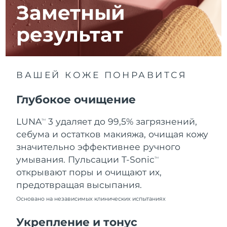
8/11/26
Заметный
Ожидаемая дата доставки
Израиль
результат
8/13/26
Ожидаемая дата доставки
Италия
8/9/26
ВАШЕЙ КОЖЕ ПОНРАВИТСЯ
Ожидаемая дата доставки
Япония
8/12/26
Глубокое очищение
Ожидаемая дата доставки
Джерси
LUNA
3 удаляет до 99,5% загрязнений,
TM
8/14/26
себума и остатков макияжа, очищая кожу
Ожидаемая дата доставки
значительно эффективнее ручного
Казахстан
8/11/26
умывания. Пульсации T-Sonic
TM
открывают поры и очищают их,
Ожидаемая дата доставки
Кувейт
предотвращая высыпания.
8/9/26
Основано на независимых клинических испытаниях
Ожидаемая дата доставки
Латвия
8/9/26
Укрепление и тонус