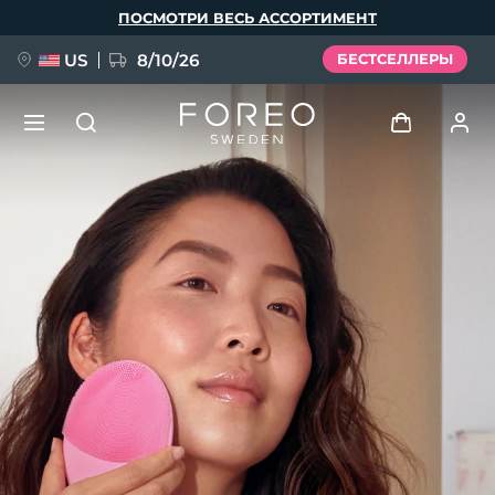
Перейти
ПОСМОТРИ ВЕСЬ АССОРТИМЕНТ
к
основному
содержанию
US
8/10/26
БЕСТСЕЛЛЕРЫ
НОВИНКА
Войти
Язык
BREAKING NEWS
Профиль пользователя
English
Deutsch
Español
Мои приборы
FAQ™ Pure Beauty-Tech Elixir
Français
Italiano
Português
Мои заказы
Polski
Svenska
Русский
Türkçe
简体中文
繁體中文
Мои адреса
issa™ Teeth Whitening Set
Мои подписки