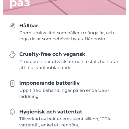
раз
Hållbar
Premiumkvalitet som håller i många år, och
inga delar som behöver bytas. Någonsin.
Cruelty-free och vegansk
Produkten har utvecklats och testats helt utan
att djur varit inblandade.
Imponerande batteriliv
Upp till 90 behandlingar på en enda USB-
laddning.
Hygienisk och vattentät
Tillverkad av bakterieresistent silikon, 100%
vattentät, enkel att rengöra.