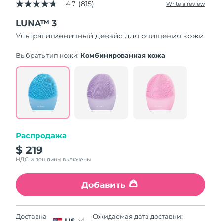
4.7
(815)
Write a review
4.7
out
LUNA™ 3
of
5
Ультрагигиеничный девайс для очищения кожи
stars,
average
rating
Выбрать тип кожи:
Комбинированная кожа
value.
Read
815
Reviews.
Same
page
link.
Распродажа
$ 219
НДС и пошлины включены
Добавить
Ожидаемая дата доставки:
Доставка
US