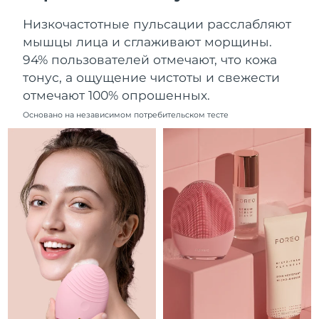
Ожидаемая дата доставки
Ливан
Низкочастотные пульсации расслабляют
8/10/26
мышцы лица и сглаживают морщины.
Ожидаемая дата доставки
94% пользователей отмечают, что кожа
Литва
8/9/26
тонус, а ощущение чистоты и свежести
отмечают 100% опрошенных.
Ожидаемая дата доставки
Люксембург
8/9/26
Основано на независимом потребительском тесте
Ожидаемая дата доставки
Макао (САР)
8/11/26
Ожидаемая дата доставки
Малайзия
8/12/26
Ожидаемая дата доставки
Мальта
8/9/26
Ожидаемая дата доставки
Мексика
8/13/26
Ожидаемая дата доставки
Монако