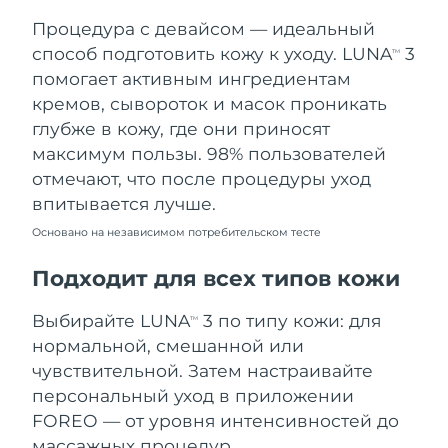
Процедура с девайсом — идеальный
Ожидаемая дата доставки
Таиланд
8/13/26
способ подготовить кожу к уходу. LUNA
3
TM
помогает активным ингредиентам
Ожидаемая дата доставки
Турция
кремов, сывороток и масок проникать
8/10/26
глубже в кожу, где они приносят
максимум пользы. 98% пользователей
Ожидаемая дата доставки
ОАЭ
8/10/26
отмечают, что после процедуры уход
впитывается лучше.
Ожидаемая дата доставки
Великобритания
8/9/26
Основано на независимом потребительском тесте
Соединенные
Подходит для всех типов кожи
Ожидаемая дата доставки
Штаты
8/10/26
Выбирайте LUNA
3 по типу кожи: для
TM
Ожидаемая дата доставки
нормальной, смешанной или
Узбекистан
8/14/26
чувствительной. Затем настраивайте
персональный уход в приложении
Ожидаемая дата доставки
Вьетнам
8/15/26
FOREO — от уровня интенсивностей до
массажных процедур.