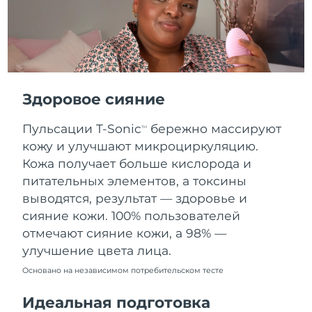
Словакия
8/9/26
Ожидаемая дата доставки
Словения
8/9/26
Южно-Африканская
Ожидаемая дата доставки
Республика
8/17/26
Здоровое сияние
Ожидаемая дата доставки
Пульсации T-Sonic
бережно массируют
Республика Корея
TM
8/11/26
кожу и улучшают микроциркуляцию.
Кожа получает больше кислорода и
Ожидаемая дата доставки
Испания
8/9/26
питательных элементов, а токсины
выводятся, результат — здоровье и
Ожидаемая дата доставки
Швеция
сияние кожи. 100% пользователей
8/9/26
отмечают сияние кожи, а 98% —
улучшение цвета лица.
Ожидаемая дата доставки
Швейцария
8/9/26
Основано на независимом потребительском тесте
Ожидаемая дата доставки
Тайвань
Идеальная подготовка
8/14/26