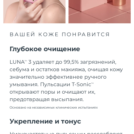
8/10/26
Ожидаемая дата доставки
Нидерланды
8/9/26
Ожидаемая дата доставки
ВАШЕЙ КОЖЕ ПОНРАВИТСЯ
Новая Зеландия
8/9/26
Глубокое очищение
Ожидаемая дата доставки
Норвегия
8/9/26
LUNA
3 удаляет до 99,5% загрязнений,
TM
Ожидаемая дата доставки
себума и остатков макияжа, очищая кожу
Оман
8/12/26
значительно эффективнее ручного
умывания. Пульсации T-Sonic
TM
Ожидаемая дата доставки
Филиппины
открывают поры и очищают их,
8/12/26
предотвращая высыпания.
Ожидаемая дата доставки
Польша
Основано на независимых клинических испытаниях
8/10/26
Укрепление и тонус
Ожидаемая дата доставки
Португалия
8/9/26
Низкочастотные пульсации расслабляют