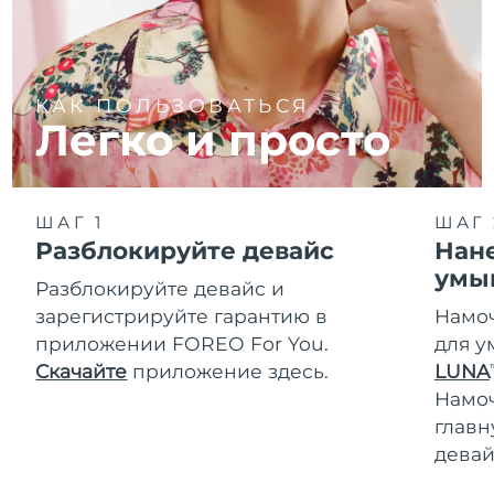
КАК ПОЛЬЗОВАТЬСЯ
Легко и просто
ШАГ 1
ШАГ 
Разблокируйте девайс
Нане
умы
Разблокируйте девайс и
зарегистрируйте гарантию в
Намоч
приложении FOREO For You.
для у
Скачайте
приложение здесь.
LUNA
T
Намо
главн
девай