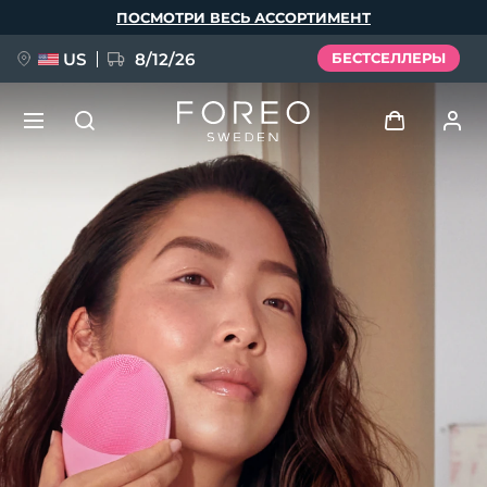
Перейти
ПОСМОТРИ ВЕСЬ АССОРТИМЕНТ
к
основному
содержанию
US
8/12/26
БЕСТСЕЛЛЕРЫ
НОВИНКА
Войти
Язык
BREAKING NEWS
Профиль пользователя
English
Deutsch
Español
Мои приборы
FAQ™ Pure Beauty-Tech Elixir
Français
Italiano
Português
Мои заказы
Polski
Svenska
Русский
Türkçe
简体中文
繁體中文
Мои адреса
issa™ Teeth Whitening Set
Мои подписки