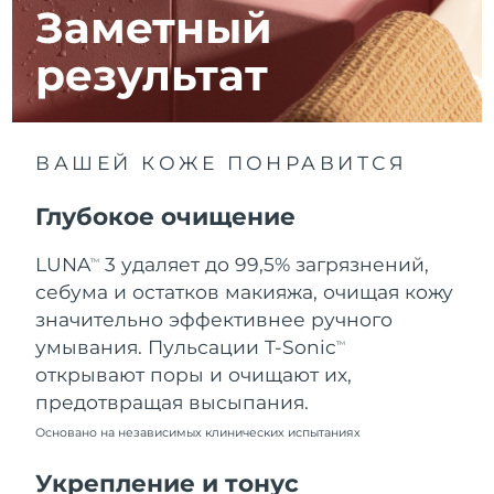
8/13/26
Заметный
Ожидаемая дата доставки
Израиль
результат
8/15/26
Ожидаемая дата доставки
Италия
8/11/26
ВАШЕЙ КОЖЕ ПОНРАВИТСЯ
Ожидаемая дата доставки
Япония
8/14/26
Глубокое очищение
Ожидаемая дата доставки
Джерси
LUNA
3 удаляет до 99,5% загрязнений,
TM
8/16/26
себума и остатков макияжа, очищая кожу
Ожидаемая дата доставки
значительно эффективнее ручного
Казахстан
8/13/26
умывания. Пульсации T-Sonic
TM
открывают поры и очищают их,
Ожидаемая дата доставки
Кувейт
предотвращая высыпания.
8/11/26
Основано на независимых клинических испытаниях
Ожидаемая дата доставки
Латвия
8/11/26
Укрепление и тонус