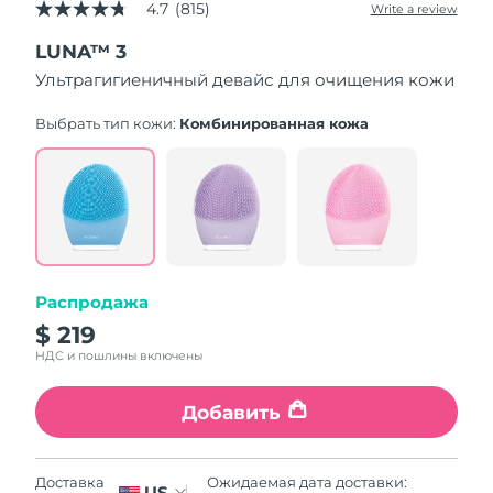
4.7
(815)
Write a review
4.7
out
LUNA™ 3
of
5
Ультрагигиеничный девайс для очищения кожи
stars,
average
rating
Выбрать тип кожи:
Комбинированная кожа
value.
Read
815
Reviews.
Same
page
link.
Распродажа
$ 219
НДС и пошлины включены
Добавить
Ожидаемая дата доставки:
Доставка
US