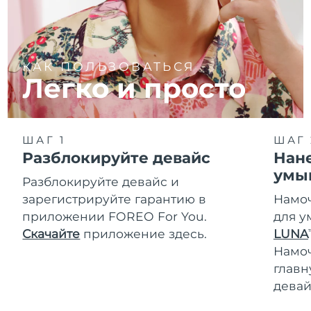
КАК ПОЛЬЗОВАТЬСЯ
Легко и просто
ШАГ 1
ШАГ 
Разблокируйте девайс
Нане
умы
Разблокируйте девайс и
зарегистрируйте гарантию в
Намоч
приложении FOREO For You.
для у
Скачайте
приложение здесь.
LUNA
T
Намо
главн
девай