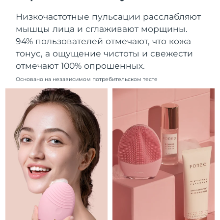
Ожидаемая дата доставки
Ливан
Низкочастотные пульсации расслабляют
8/12/26
мышцы лица и сглаживают морщины.
Ожидаемая дата доставки
94% пользователей отмечают, что кожа
Литва
8/11/26
тонус, а ощущение чистоты и свежести
отмечают 100% опрошенных.
Ожидаемая дата доставки
Люксембург
8/11/26
Основано на независимом потребительском тесте
Ожидаемая дата доставки
Макао (САР)
8/13/26
Ожидаемая дата доставки
Малайзия
8/14/26
Ожидаемая дата доставки
Мальта
8/11/26
Ожидаемая дата доставки
Мексика
8/15/26
Ожидаемая дата доставки
Монако