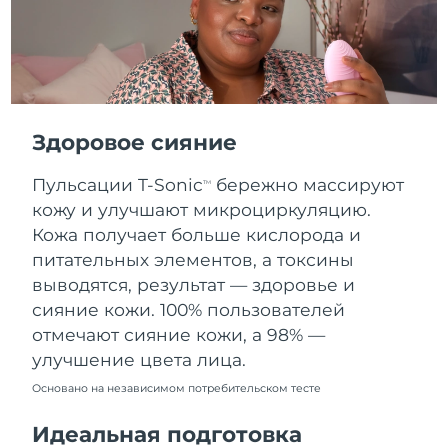
Словакия
8/11/26
Ожидаемая дата доставки
Словения
8/11/26
Южно-Африканская
Ожидаемая дата доставки
Республика
8/19/26
Здоровое сияние
Ожидаемая дата доставки
Пульсации T-Sonic
бережно массируют
Республика Корея
TM
8/13/26
кожу и улучшают микроциркуляцию.
Кожа получает больше кислорода и
Ожидаемая дата доставки
Испания
8/11/26
питательных элементов, а токсины
выводятся, результат — здоровье и
Ожидаемая дата доставки
Швеция
сияние кожи. 100% пользователей
8/11/26
отмечают сияние кожи, а 98% —
улучшение цвета лица.
Ожидаемая дата доставки
Швейцария
8/11/26
Основано на независимом потребительском тесте
Ожидаемая дата доставки
Тайвань
Идеальная подготовка
8/16/26