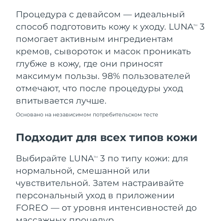
Процедура с девайсом — идеальный
Ожидаемая дата доставки
Таиланд
8/15/26
способ подготовить кожу к уходу. LUNA
3
TM
помогает активным ингредиентам
Ожидаемая дата доставки
Турция
кремов, сывороток и масок проникать
8/12/26
глубже в кожу, где они приносят
максимум пользы. 98% пользователей
Ожидаемая дата доставки
ОАЭ
8/12/26
отмечают, что после процедуры уход
впитывается лучше.
Ожидаемая дата доставки
Великобритания
8/11/26
Основано на независимом потребительском тесте
Соединенные
Подходит для всех типов кожи
Ожидаемая дата доставки
Штаты
8/12/26
Выбирайте LUNA
3 по типу кожи: для
TM
Ожидаемая дата доставки
нормальной, смешанной или
Узбекистан
8/16/26
чувствительной. Затем настраивайте
персональный уход в приложении
Ожидаемая дата доставки
Вьетнам
8/17/26
FOREO — от уровня интенсивностей до
массажных процедур.