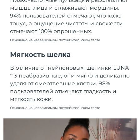
Ожидаемая дата доставки
мышцы лица и сглаживают морщины.
Пуэрто-Рико
8/13/26
94% пользователей отмечают, что кожа
тонус, а ощущение чистоты и свежести
Ожидаемая дата доставки
Катар
8/12/26
отмечают 100% опрошенных.
Основано на независимом потребительском тесте
Ожидаемая дата доставки
Реюньон
8/16/26
Мягкость шелка
Ожидаемая дата доставки
Румыния
В отличие от нейлоновых, щетинки LUNA
8/11/26
3 неабразивные, они мягко и деликатно
TM
Ожидаемая дата доставки
удаляют омертвевшие клетки. 98%
Россия
8/19/26
пользователей отмечают гладкость и
мягкость кожи.
Ожидаемая дата доставки
Саудовская Аравия
8/12/26
Основано на независимом потребительском тесте
Ожидаемая дата доставки
Сингапур
8/13/26
Ожидаемая дата доставки