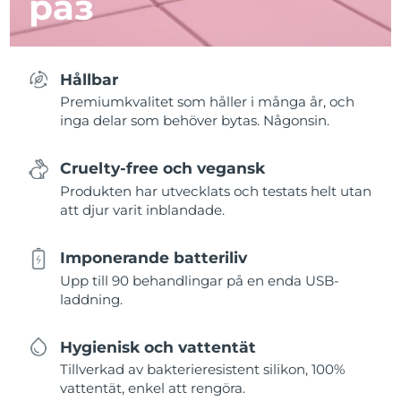
раз
Hållbar
Premiumkvalitet som håller i många år, och
inga delar som behöver bytas. Någonsin.
Cruelty-free och vegansk
Produkten har utvecklats och testats helt utan
att djur varit inblandade.
Imponerande batteriliv
Upp till 90 behandlingar på en enda USB-
laddning.
Hygienisk och vattentät
Tillverkad av bakterieresistent silikon, 100%
vattentät, enkel att rengöra.