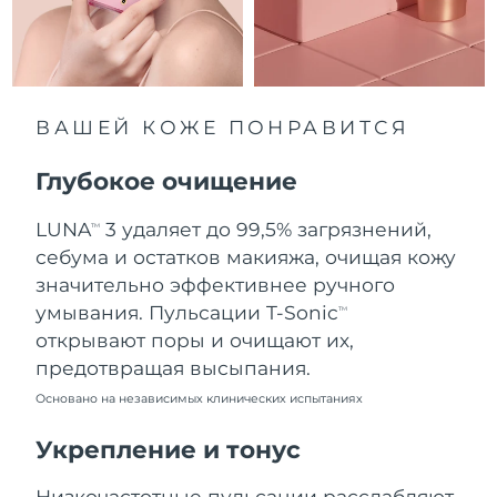
8/12/26
Ожидаемая дата доставки
Нидерланды
8/11/26
Ожидаемая дата доставки
ВАШЕЙ КОЖЕ ПОНРАВИТСЯ
Новая Зеландия
8/11/26
Глубокое очищение
Ожидаемая дата доставки
Норвегия
8/11/26
LUNA
3 удаляет до 99,5% загрязнений,
TM
Ожидаемая дата доставки
себума и остатков макияжа, очищая кожу
Оман
8/14/26
значительно эффективнее ручного
умывания. Пульсации T-Sonic
TM
Ожидаемая дата доставки
Филиппины
открывают поры и очищают их,
8/14/26
предотвращая высыпания.
Ожидаемая дата доставки
Польша
Основано на независимых клинических испытаниях
8/12/26
Укрепление и тонус
Ожидаемая дата доставки
Португалия
8/11/26
Низкочастотные пульсации расслабляют