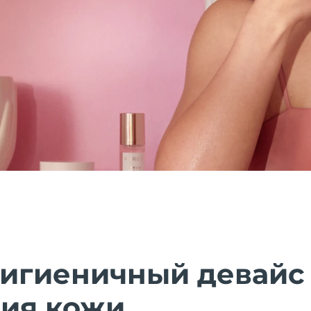
гигиеничный девайс
ия кожи.