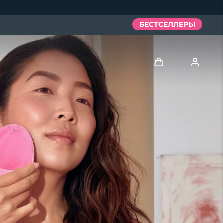
БЕСТСЕЛЛЕРЫ
Войти
Профиль пользователя
Мои приборы
Мои заказы
Мои адреса
Мои подписки