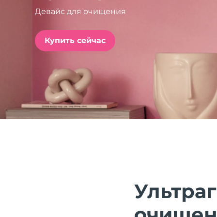
Девайс для очищения
issa™ Teeth Whitening Set
Купить сейчас
FAQ™ Dual LED Panel
ПОДАРКИ И НАБОРЫ
Специальные
предложения
БЕСТСЕЛЛЕРЫ
Ультра
очищен