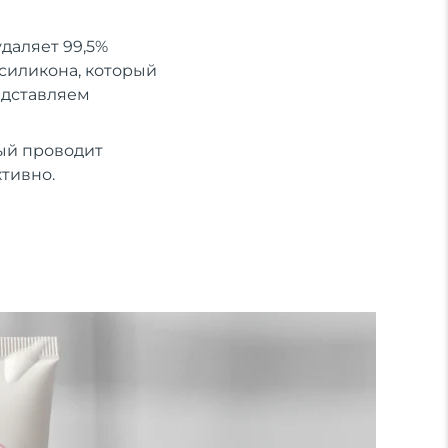
удаляет 99,5%
 силикона, который
едставляем
ый проводит
ктивно.