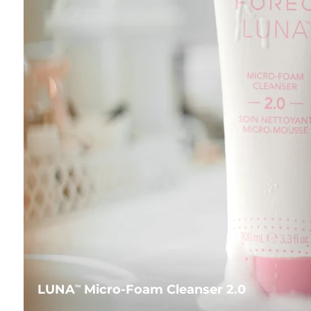
LUNA
Micro-Foam Cleanser 2.0
TM