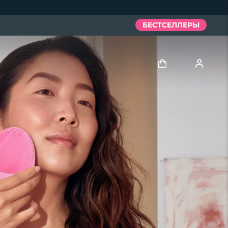
БЕСТСЕЛЛЕРЫ
Войти
Профиль пользователя
Мои приборы
Мои заказы
Мои адреса
Мои подписки