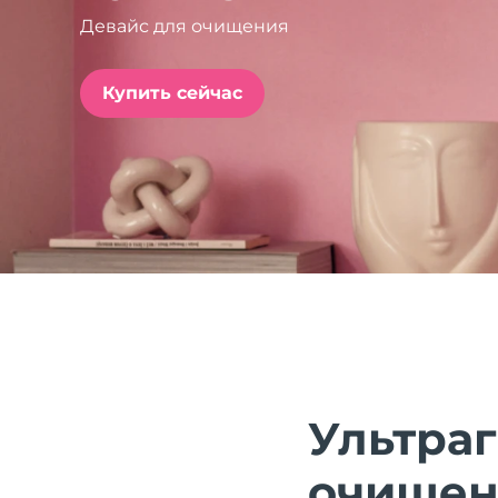
Девайс для очищения
issa™ Teeth Whitening Set
Купить сейчас
FAQ™ Dual LED Panel
ПОДАРКИ И НАБОРЫ
Специальные
предложения
БЕСТСЕЛЛЕРЫ
Ультра
очищен