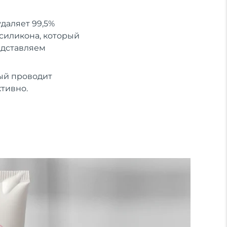
удаляет 99,5%
 силикона, который
едставляем
ый проводит
ктивно.