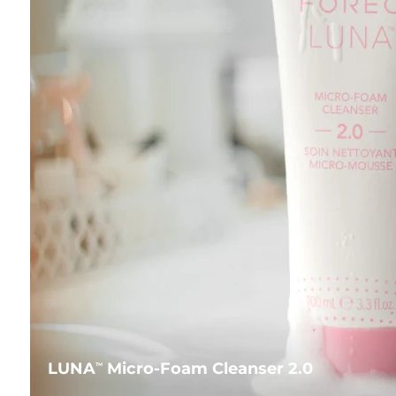
LUNA
Micro-Foam Cleanser 2.0
TM