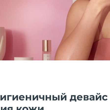
гигиеничный девайс
ия кожи.