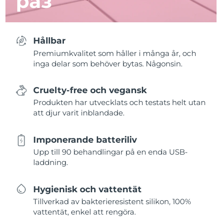
раз
Hållbar
Premiumkvalitet som håller i många år, och
inga delar som behöver bytas. Någonsin.
Cruelty-free och vegansk
Produkten har utvecklats och testats helt utan
att djur varit inblandade.
Imponerande batteriliv
Upp till 90 behandlingar på en enda USB-
laddning.
Hygienisk och vattentät
Tillverkad av bakterieresistent silikon, 100%
vattentät, enkel att rengöra.