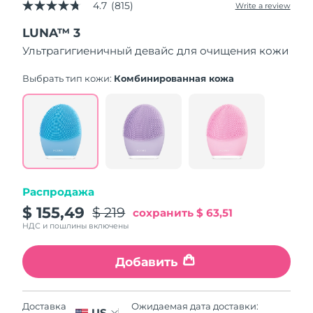
4.7
(815)
Write a review
4.7
out
LUNA™ 3
of
5
Ультрагигиеничный девайс для очищения кожи
stars,
average
rating
Выбрать тип кожи:
Комбинированная кожа
value.
Read
815
Reviews.
Same
page
link.
Распродажа
$ 155,49
$ 219
сохранить
$ 63,51
НДС и пошлины включены
Добавить
Ожидаемая дата доставки:
Доставка
US