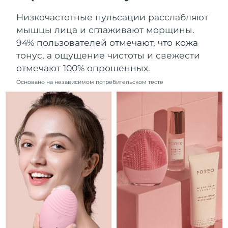
Ожидаемая дата доставки
Ливан
Низкочастотные пульсации расслабляют
09.08.2026
мышцы лица и сглаживают морщины.
Ожидаемая дата доставки
94% пользователей отмечают, что кожа
Литва
08.08.2026
тонус, а ощущение чистоты и свежести
отмечают 100% опрошенных.
Ожидаемая дата доставки
Люксембург
08.08.2026
Основано на независимом потребительском тесте
Ожидаемая дата доставки
Макао (САР)
10.08.2026
Ожидаемая дата доставки
Малайзия
11.08.2026
Ожидаемая дата доставки
Мальта
08.08.2026
Ожидаемая дата доставки
Мексика
12.08.2026
Ожидаемая дата доставки
Монако