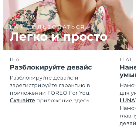
КАК ПОЛЬЗОВАТЬСЯ
Легко и просто
ШАГ 1
ШАГ 
Разблокируйте девайс
Нане
умы
Разблокируйте девайс и
зарегистрируйте гарантию в
Намоч
приложении FOREO For You.
для у
Скачайте
приложение здесь.
LUNA
T
Намо
главн
девай