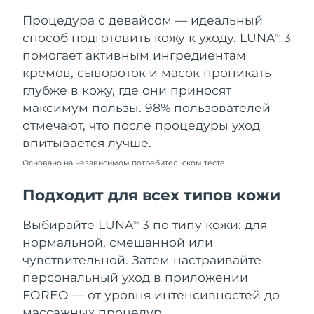
Процедура с девайсом — идеальный
Ожидаемая дата доставки
Таиланд
12.08.2026
способ подготовить кожу к уходу. LUNA
3
TM
помогает активным ингредиентам
Ожидаемая дата доставки
Турция
кремов, сывороток и масок проникать
09.08.2026
глубже в кожу, где они приносят
максимум пользы. 98% пользователей
Ожидаемая дата доставки
ОАЭ
09.08.2026
отмечают, что после процедуры уход
впитывается лучше.
Ожидаемая дата доставки
Великобритания
08.08.2026
Основано на независимом потребительском тесте
Соединенные
Подходит для всех типов кожи
Ожидаемая дата доставки
Штаты
09.08.2026
Выбирайте LUNA
3 по типу кожи: для
TM
Ожидаемая дата доставки
нормальной, смешанной или
Узбекистан
13.08.2026
чувствительной. Затем настраивайте
персональный уход в приложении
Ожидаемая дата доставки
Вьетнам
14.08.2026
FOREO — от уровня интенсивностей до
массажных процедур.