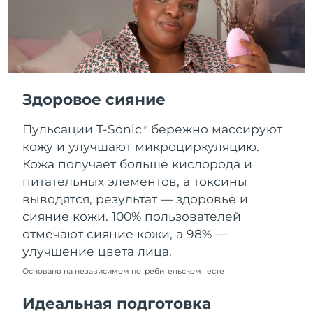
Словакия
08.08.2026
Ожидаемая дата доставки
Словения
08.08.2026
Южно-Африканская
Ожидаемая дата доставки
Республика
16.08.2026
Здоровое сияние
Ожидаемая дата доставки
Пульсации T-Sonic
бережно массируют
Республика Корея
TM
10.08.2026
кожу и улучшают микроциркуляцию.
Кожа получает больше кислорода и
Ожидаемая дата доставки
Испания
08.08.2026
питательных элементов, а токсины
выводятся, результат — здоровье и
Ожидаемая дата доставки
Швеция
сияние кожи. 100% пользователей
08.08.2026
отмечают сияние кожи, а 98% —
улучшение цвета лица.
Ожидаемая дата доставки
Швейцария
08.08.2026
Основано на независимом потребительском тесте
Ожидаемая дата доставки
Тайвань
Идеальная подготовка
13.08.2026