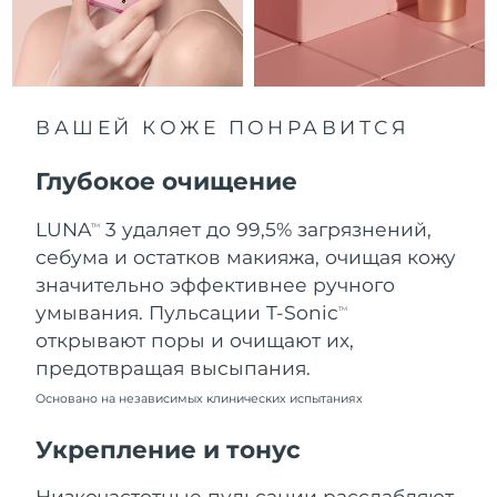
09.08.2026
Ожидаемая дата доставки
Нидерланды
08.08.2026
Ожидаемая дата доставки
ВАШЕЙ КОЖЕ ПОНРАВИТСЯ
Новая Зеландия
08.08.2026
Глубокое очищение
Ожидаемая дата доставки
Норвегия
08.08.2026
LUNA
3 удаляет до 99,5% загрязнений,
TM
Ожидаемая дата доставки
себума и остатков макияжа, очищая кожу
Оман
11.08.2026
значительно эффективнее ручного
умывания. Пульсации T-Sonic
TM
Ожидаемая дата доставки
Филиппины
открывают поры и очищают их,
11.08.2026
предотвращая высыпания.
Ожидаемая дата доставки
Польша
Основано на независимых клинических испытаниях
09.08.2026
Укрепление и тонус
Ожидаемая дата доставки
Португалия
08.08.2026
Низкочастотные пульсации расслабляют