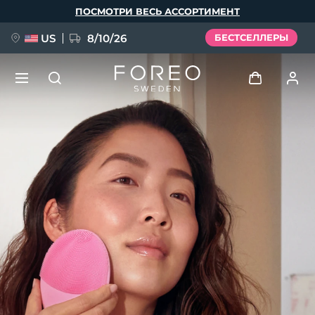
Перейти
ПОСМОТРИ ВЕСЬ АССОРТИМЕНТ
к
основному
содержанию
US
8/10/26
БЕСТСЕЛЛЕРЫ
НОВИНКА
Войти
Язык
BREAKING NEWS
Профиль пользователя
English
Deutsch
Español
Мои приборы
FAQ™ Pure Beauty-Tech Elixir
Français
Italiano
Português
Мои заказы
Polski
Svenska
Русский
Türkçe
简体中文
繁體中文
Мои адреса
issa™ Teeth Whitening Set
Мои подписки