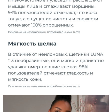
Ожидаемая дата доставки
мышцы лица и сглаживают морщины.
Пуэрто-Рико
10.08.2026
94% пользователей отмечают, что кожа
тонус, а ощущение чистоты и свежести
Ожидаемая дата доставки
Катар
09.08.2026
отмечают 100% опрошенных.
Основано на независимом потребительском тесте
Ожидаемая дата доставки
Реюньон
13.08.2026
Мягкость шелка
Ожидаемая дата доставки
Румыния
В отличие от нейлоновых, щетинки LUNA
08.08.2026
3 неабразивные, они мягко и деликатно
TM
Ожидаемая дата доставки
удаляют омертвевшие клетки. 98%
Россия
16.08.2026
пользователей отмечают гладкость и
мягкость кожи.
Ожидаемая дата доставки
Саудовская Аравия
09.08.2026
Основано на независимом потребительском тесте
Ожидаемая дата доставки
Сингапур
10.08.2026
Ожидаемая дата доставки