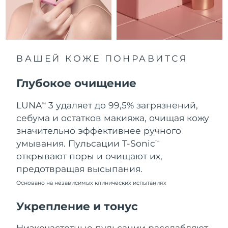
12/08/2026
Ожидаемая дата доставки
Нидерланды
11/08/2026
Ожидаемая дата доставки
ВАШЕЙ КОЖЕ ПОНРАВИТСЯ
Новая Зеландия
11/08/2026
Глубокое очищение
Ожидаемая дата доставки
Норвегия
11/08/2026
LUNA
3 удаляет до 99,5% загрязнений,
TM
Ожидаемая дата доставки
себума и остатков макияжа, очищая кожу
Оман
14/08/2026
значительно эффективнее ручного
умывания. Пульсации T-Sonic
TM
Ожидаемая дата доставки
Филиппины
открывают поры и очищают их,
14/08/2026
предотвращая высыпания.
Ожидаемая дата доставки
Польша
Основано на независимых клинических испытаниях
12/08/2026
Укрепление и тонус
Ожидаемая дата доставки
Португалия
11/08/2026
Низкочастотные пульсации расслабляют