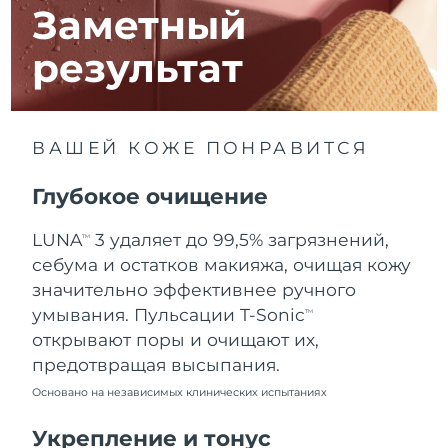
13/08/2026
Заметный
Ожидаемая дата доставки
Израиль
результат
15/08/2026
Ожидаемая дата доставки
Италия
11/08/2026
ВАШЕЙ КОЖЕ ПОНРАВИТСЯ
Ожидаемая дата доставки
Япония
14/08/2026
Глубокое очищение
Ожидаемая дата доставки
Джерси
LUNA
3 удаляет до 99,5% загрязнений,
TM
16/08/2026
себума и остатков макияжа, очищая кожу
Ожидаемая дата доставки
значительно эффективнее ручного
Казахстан
13/08/2026
умывания. Пульсации T-Sonic
TM
открывают поры и очищают их,
Ожидаемая дата доставки
Кувейт
предотвращая высыпания.
11/08/2026
Основано на независимых клинических испытаниях
Ожидаемая дата доставки
Латвия
11/08/2026
Укрепление и тонус