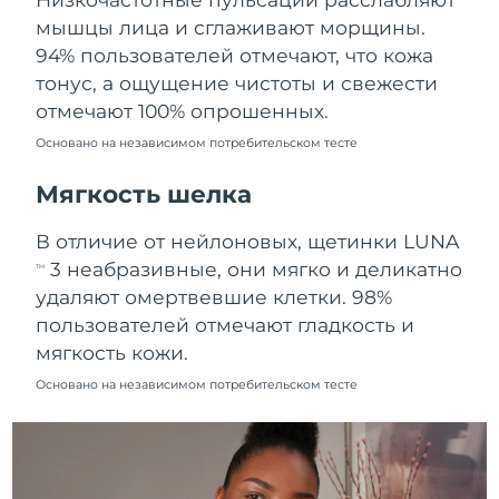
Ожидаемая дата доставки
мышцы лица и сглаживают морщины.
Пуэрто-Рико
13/08/2026
94% пользователей отмечают, что кожа
тонус, а ощущение чистоты и свежести
Ожидаемая дата доставки
Катар
12/08/2026
отмечают 100% опрошенных.
Основано на независимом потребительском тесте
Ожидаемая дата доставки
Реюньон
16/08/2026
Мягкость шелка
Ожидаемая дата доставки
Румыния
В отличие от нейлоновых, щетинки LUNA
11/08/2026
3 неабразивные, они мягко и деликатно
TM
Ожидаемая дата доставки
удаляют омертвевшие клетки. 98%
Россия
19/08/2026
пользователей отмечают гладкость и
мягкость кожи.
Ожидаемая дата доставки
Саудовская Аравия
12/08/2026
Основано на независимом потребительском тесте
Ожидаемая дата доставки
Сингапур
13/08/2026
Ожидаемая дата доставки