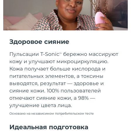
Словакия
11/08/2026
Ожидаемая дата доставки
Словения
11/08/2026
Южно-Африканская
Ожидаемая дата доставки
Республика
19/08/2026
Здоровое сияние
Ожидаемая дата доставки
Пульсации T-Sonic
бережно массируют
Республика Корея
TM
13/08/2026
кожу и улучшают микроциркуляцию.
Кожа получает больше кислорода и
Ожидаемая дата доставки
Испания
11/08/2026
питательных элементов, а токсины
выводятся, результат — здоровье и
Ожидаемая дата доставки
Швеция
сияние кожи. 100% пользователей
11/08/2026
отмечают сияние кожи, а 98% —
улучшение цвета лица.
Ожидаемая дата доставки
Швейцария
11/08/2026
Основано на независимом потребительском тесте
Ожидаемая дата доставки
Тайвань
Идеальная подготовка
16/08/2026