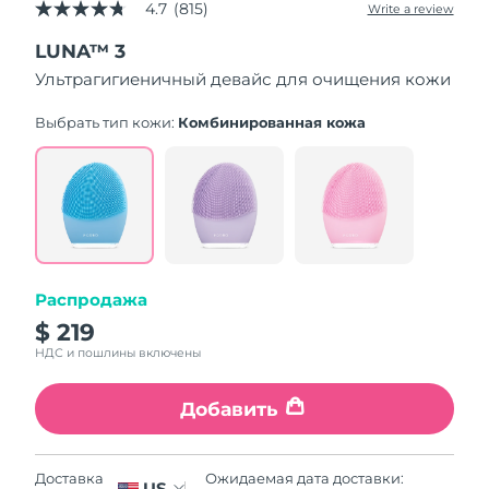
4.7
(815)
Write a review
4.7
out
LUNA™ 3
of
5
Ультрагигиеничный девайс для очищения кожи
stars,
average
rating
Выбрать тип кожи:
Комбинированная кожа
value.
Read
815
Reviews.
Same
page
link.
Распродажа
$ 219
НДС и пошлины включены
Добавить
Ожидаемая дата доставки:
Доставка
US