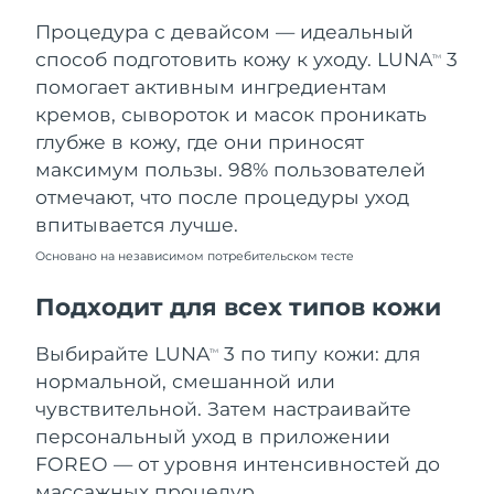
Процедура с девайсом — идеальный
Ожидаемая дата доставки
Таиланд
15/08/2026
способ подготовить кожу к уходу. LUNA
3
TM
помогает активным ингредиентам
Ожидаемая дата доставки
Турция
кремов, сывороток и масок проникать
12/08/2026
глубже в кожу, где они приносят
максимум пользы. 98% пользователей
Ожидаемая дата доставки
ОАЭ
12/08/2026
отмечают, что после процедуры уход
впитывается лучше.
Ожидаемая дата доставки
Великобритания
11/08/2026
Основано на независимом потребительском тесте
Соединенные
Подходит для всех типов кожи
Ожидаемая дата доставки
Штаты
12/08/2026
Выбирайте LUNA
3 по типу кожи: для
TM
Ожидаемая дата доставки
нормальной, смешанной или
Узбекистан
16/08/2026
чувствительной. Затем настраивайте
персональный уход в приложении
Ожидаемая дата доставки
Вьетнам
17/08/2026
FOREO — от уровня интенсивностей до
массажных процедур.