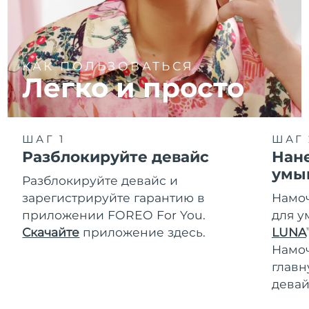
КАК ПОЛЬЗОВАТЬСЯ
Легко и просто
ШАГ 1
ШАГ 
Разблокируйте девайс
Нане
умы
Разблокируйте девайс и
зарегистрируйте гарантию в
Намоч
приложении FOREO For You.
для у
Скачайте
приложение здесь.
LUNA
T
Намо
главн
девай