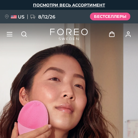
Перейти
ПОСМОТРИ ВЕСЬ АССОРТИМЕНТ
к
основному
содержанию
US
8/12/26
БЕСТСЕЛЛЕРЫ
НОВИНКА
Войти
Язык
BREAKING NEWS
Профиль пользователя
English
Deutsch
Español
Мои приборы
FAQ™ Pure Beauty-Tech Elixir
Français
Italiano
Português
Мои заказы
Polski
Svenska
Русский
Türkçe
简体中文
繁體中文
Мои адреса
issa™ Teeth Whitening Set
Мои подписки