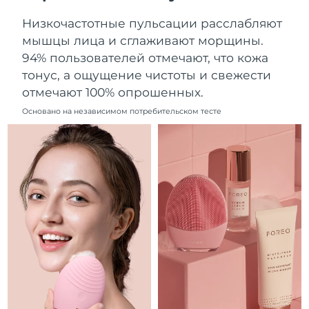
Ожидаемая дата доставки
Ливан
Низкочастотные пульсации расслабляют
12/08/2026
мышцы лица и сглаживают морщины.
Ожидаемая дата доставки
94% пользователей отмечают, что кожа
Литва
11/08/2026
тонус, а ощущение чистоты и свежести
отмечают 100% опрошенных.
Ожидаемая дата доставки
Люксембург
11/08/2026
Основано на независимом потребительском тесте
Ожидаемая дата доставки
Макао (САР)
13/08/2026
Ожидаемая дата доставки
Малайзия
14/08/2026
Ожидаемая дата доставки
Мальта
11/08/2026
Ожидаемая дата доставки
Мексика
15/08/2026
Ожидаемая дата доставки
Монако