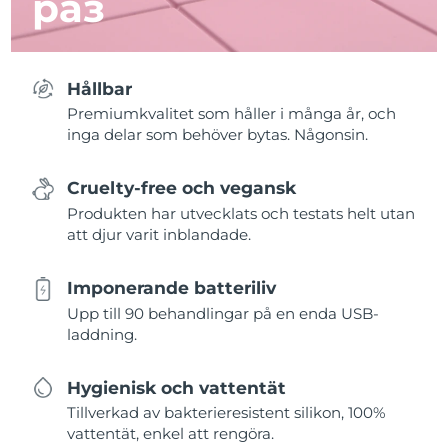
раз
Hållbar
Premiumkvalitet som håller i många år, och
inga delar som behöver bytas. Någonsin.
Cruelty-free och vegansk
Produkten har utvecklats och testats helt utan
att djur varit inblandade.
Imponerande batteriliv
Upp till 90 behandlingar på en enda USB-
laddning.
Hygienisk och vattentät
Tillverkad av bakterieresistent silikon, 100%
vattentät, enkel att rengöra.