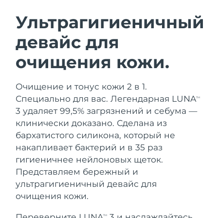
ШВЕДСКИЙ УХОД ЗА КОЖЕЙ
Ультрагигиеничный
девайс для
Ожидаемая дата доставки
Австралия
8/13/26
очищения кожи.
Очищение кожи
Лифтинг
Ожидаемая дата доставки
Австрия
LUNA™ 4 набор
BEAR™ 2 набор
8/10/26
Очищение и тонус кожи 2 в 1.
Anti-aging massage
Microcurrent toning
Специально для вас. Легендарная LUNA
Ожидаемая дата доставки
TM
Бахрейн
8/11/26
3 удаляет 99,5% загрязнений и себума —
Увлажнение
Забота о полости рта
клинически доказано. Сделана из
LUNA™ 4 Plus
BEAR™ 2 go
Ожидаемая дата доставки
Бельгия
UFO™ 3 набор
issa™ 4
бархатистого силикона, который не
8/10/26
Massage, LED heating
Microcurrent toning on-the-go
FAQ™ АНТИВОЗРАСТНОЙ УХОД
накапливает бактерий и в 35 раз
Deep facial hydration
Hybrid silicone sonic toothbrush
Ожидаемая дата доставки
гигиеничнее нейлоновых щеток.
Бермудские о-ва
8/16/26
NEW
Представляем бережный и
LUNA™ 4 Men
BEAR™ 2 eyes & lips
UFO™ 3 LED
issa™ 4 plus
ультрагигиеничный девайс для
For men, anti-aging massage
Microcurrent line smoothing device
Босния и
Ожидаемая дата доставки
Near-infrared and red light therapy
очищения кожи.
Smart hybrid silicone sonic toothbrush
Герцеговина
8/13/26
device
Омоложение
LED-процедуры
Переверните LUNA
3 и наслаждайтесь
TM