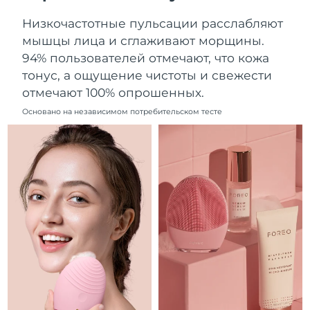
Ожидаемая дата доставки
Ливан
Низкочастотные пульсации расслабляют
8/11/26
мышцы лица и сглаживают морщины.
Ожидаемая дата доставки
94% пользователей отмечают, что кожа
Литва
8/10/26
тонус, а ощущение чистоты и свежести
отмечают 100% опрошенных.
Ожидаемая дата доставки
Люксембург
8/10/26
Основано на независимом потребительском тесте
Ожидаемая дата доставки
Макао (САР)
8/12/26
Ожидаемая дата доставки
Малайзия
8/13/26
Ожидаемая дата доставки
Мальта
8/10/26
Ожидаемая дата доставки
Мексика
8/14/26
Ожидаемая дата доставки
Монако