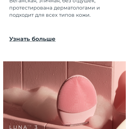
Веганская, этичная, без отдушек,
Advanced pore care essentials
For healthy hair
Ожидаемая дата доставки
18% PAP
Гибралтар
протестирована дерматологами и
Косметика
Для мужчин
8/14/26
подходит для всех типов кожи.
Ожидаемая дата доставки
Греция
8/10/26
Узнать больше
Ожидаемая дата доставки
Гонконг (САР)
8/11/26
Купить
Ожидаемая дата доставки
Венгрия
8/10/26
FOREO APP
Ожидаемая дата доставки
Исландия
8/11/26
ПОДРОБНЕЕ
Ожидаемая дата доставки
Индонезия
8/8/26
Ожидаемая дата доставки
Ирландия
8/10/26
Ожидаемая дата доставки
LUNA
3
о-в Мэн
TM