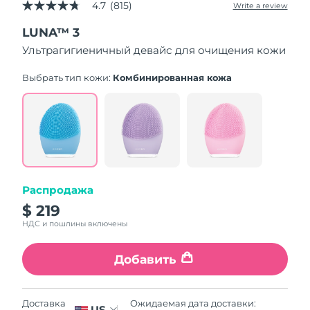
4.7
(815)
Write a review
4.7
out
LUNA™ 3
of
5
Ультрагигиеничный девайс для очищения кожи
stars,
average
rating
Выбрать тип кожи:
Комбинированная кожа
value.
Read
815
Reviews.
Same
page
link.
Распродажа
$ 219
НДС и пошлины включены
Добавить
Ожидаемая дата доставки:
Доставка
US