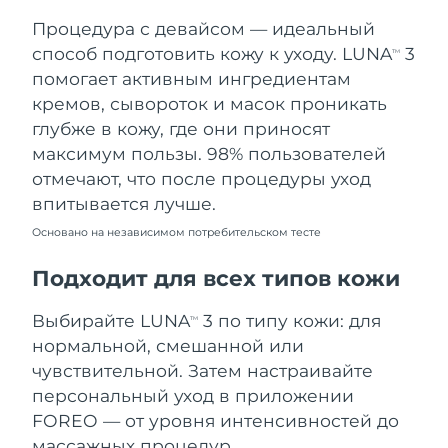
Процедура с девайсом — идеальный
Ожидаемая дата доставки
Таиланд
8/14/26
способ подготовить кожу к уходу. LUNA
3
TM
помогает активным ингредиентам
Ожидаемая дата доставки
Турция
кремов, сывороток и масок проникать
8/11/26
глубже в кожу, где они приносят
максимум пользы. 98% пользователей
Ожидаемая дата доставки
ОАЭ
8/11/26
отмечают, что после процедуры уход
впитывается лучше.
Ожидаемая дата доставки
Великобритания
8/10/26
Основано на независимом потребительском тесте
Соединенные
Подходит для всех типов кожи
Ожидаемая дата доставки
Штаты
8/11/26
Выбирайте LUNA
3 по типу кожи: для
TM
Ожидаемая дата доставки
нормальной, смешанной или
Узбекистан
8/15/26
чувствительной. Затем настраивайте
персональный уход в приложении
Ожидаемая дата доставки
Вьетнам
8/16/26
FOREO — от уровня интенсивностей до
массажных процедур.