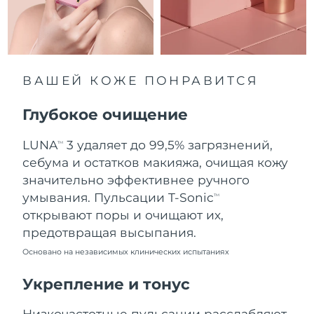
8/11/26
Ожидаемая дата доставки
Нидерланды
8/10/26
Ожидаемая дата доставки
ВАШЕЙ КОЖЕ ПОНРАВИТСЯ
Новая Зеландия
8/10/26
Глубокое очищение
Ожидаемая дата доставки
Норвегия
8/10/26
LUNA
3 удаляет до 99,5% загрязнений,
TM
Ожидаемая дата доставки
себума и остатков макияжа, очищая кожу
Оман
8/13/26
значительно эффективнее ручного
умывания. Пульсации T-Sonic
TM
Ожидаемая дата доставки
Филиппины
открывают поры и очищают их,
8/13/26
предотвращая высыпания.
Ожидаемая дата доставки
Польша
Основано на независимых клинических испытаниях
8/11/26
Укрепление и тонус
Ожидаемая дата доставки
Португалия
8/10/26
Низкочастотные пульсации расслабляют