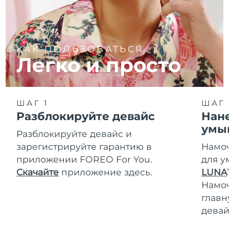
КАК ПОЛЬЗОВАТЬСЯ
Легко и просто
ШАГ 1
ШАГ 
Разблокируйте девайс
Нане
умы
Разблокируйте девайс и
зарегистрируйте гарантию в
Намоч
приложении FOREO For You.
для у
Скачайте
приложение здесь.
LUNA
T
Намо
главн
девай