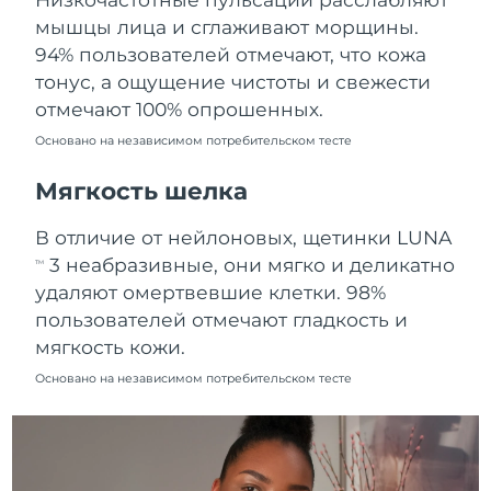
Ожидаемая дата доставки
мышцы лица и сглаживают морщины.
Пуэрто-Рико
8/12/26
94% пользователей отмечают, что кожа
тонус, а ощущение чистоты и свежести
Ожидаемая дата доставки
Катар
8/11/26
отмечают 100% опрошенных.
Основано на независимом потребительском тесте
Ожидаемая дата доставки
Реюньон
8/15/26
Мягкость шелка
Ожидаемая дата доставки
Румыния
В отличие от нейлоновых, щетинки LUNA
8/10/26
3 неабразивные, они мягко и деликатно
TM
Ожидаемая дата доставки
удаляют омертвевшие клетки. 98%
Россия
8/18/26
пользователей отмечают гладкость и
мягкость кожи.
Ожидаемая дата доставки
Саудовская Аравия
8/11/26
Основано на независимом потребительском тесте
Ожидаемая дата доставки
Сингапур
8/12/26
Ожидаемая дата доставки