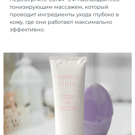
Уход за кожей для
Ожидаемая дата доставки
FAQ™ 101
FAQ™ 201
LUNA™ 4 mini
Бруней
NEW
лифтинга
8/15/26
тонизирующим массажем, который
issa™ 4 smile
UFO™ mini 2
Clinical anti-aging
LED mask
For young skin, T-zone
проводит ингредиенты ухода глубоко в
Premium anti-aging skincare
Hybrid silicone sonic toothbrush
Red light therapy device for young skin
Ожидаемая дата доставки
Болгария
кожу, где они работают максимально
8/10/26
Рост волос
Омоложение кожи
эффективно.
FAQ™ 102
FAQ™ 202
LUNA™ 4 go
Девайсы BEAR™
Ожидаемая дата доставки
FAQ™ 301
FAQ™ 501
issa™ 4 baby
Канада
UFO™ 3 go
Advanced clinical anti-aging
LED mask
For travel or gym bag
All premium facelift devices
NEW
8/14/26
LED hair strengthening scalp massager
Full-Spectrum Red Light Therapy
For ages 0-3
Portable red light therapy
Ожидаемая дата доставки
Чили
8/14/26
FAQ™ 103
FAQ™ 211
уход за кожей
Добавки
FAQ™ Scalp Serum
FAQ™ 502
issa™ Teeth Whitening Set
Mаски
Luxurious clinical anti-aging set
Anti-aging neck & décolleté LED mask
Premium cleansers & balm
Ожидаемая дата доставки
Китай
Scalp recovery probiotic serum
Full-Spectrum Red Light Therapy
Dual LED + sonic device & 18% PAP gel
Rejuvenation & hydration
8/10/26
СПЕЦИАЛЬНЫЕ ПРОЦЕДУРЫ
Ожидаемая дата доставки
FAQ™ P1 Primer
FAQ™ 221
Девайсы LUNA™
Колумбия
8/14/26
Уходовая косметика FAQ™
Девайсы ISSA™
Девайсы UFO™
Manuka honey primer
Anti-aging LED hand mask
FAQ™ Red Light Serum
All facial cleansing devices
All FAQ™ skincare
All silicone sonic toothbrushes
All deep facial hydration devices
Ожидаемая дата доставки
Хорватия
8/10/26
Удаление волос
Уход за телом
Уходовая косметика FAQ™
Уходовая косметика FAQ™
PEACH™ 2 Pro Max
BEAR™ 2 body
Ожидаемая дата доставки
FAQ™ продукции
FAQ™ skincare
Кипр
All FAQ™ skincare
All FAQ™ skincare
8/11/26