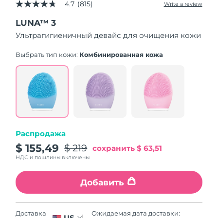
4.7
(815)
Write a review
4.7
out
LUNA™ 3
of
5
Ультрагигиеничный девайс для очищения кожи
stars,
average
rating
Выбрать тип кожи:
Комбинированная кожа
value.
Read
815
Reviews.
Same
page
link.
Распродажа
$ 155,49
$ 219
сохранить
$ 63,51
НДС и пошлины включены
Добавить
Ожидаемая дата доставки:
Доставка
US