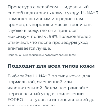
Процедура с девайсом — идеальный
Ожидаемая дата доставки
Таиланд
8/13/26
способ подготовить кожу к уходу. LUNA
3
TM
помогает активным ингредиентам
Ожидаемая дата доставки
Турция
кремов, сывороток и масок проникать
8/10/26
глубже в кожу, где они приносят
максимум пользы. 98% пользователей
Ожидаемая дата доставки
ОАЭ
8/10/26
отмечают, что после процедуры уход
впитывается лучше.
Ожидаемая дата доставки
Великобритания
8/9/26
Основано на независимом потребительском тесте
Соединенные
Подходит для всех типов кожи
Ожидаемая дата доставки
Штаты
8/10/26
Выбирайте LUNA
3 по типу кожи: для
TM
Ожидаемая дата доставки
нормальной, смешанной или
Узбекистан
8/14/26
чувствительной. Затем настраивайте
персональный уход в приложении
Ожидаемая дата доставки
Вьетнам
8/15/26
FOREO — от уровня интенсивностей до
массажных процедур.