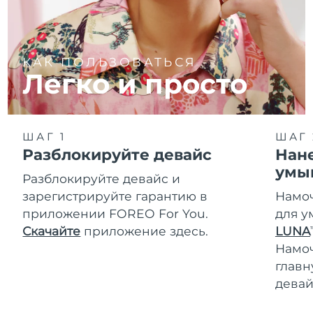
КАК ПОЛЬЗОВАТЬСЯ
Легко и просто
ШАГ 1
ШАГ 
Разблокируйте девайс
Нане
умы
Разблокируйте девайс и
зарегистрируйте гарантию в
Намоч
приложении FOREO For You.
для у
Скачайте
приложение здесь.
LUNA
T
Намо
главн
девай