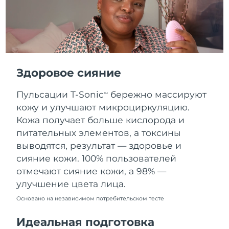
Словакия
8/9/26
Ожидаемая дата доставки
Словения
8/9/26
Южно-Африканская
Ожидаемая дата доставки
Республика
8/17/26
Здоровое сияние
Ожидаемая дата доставки
Пульсации T-Sonic
бережно массируют
Республика Корея
TM
8/11/26
кожу и улучшают микроциркуляцию.
Кожа получает больше кислорода и
Ожидаемая дата доставки
Испания
8/9/26
питательных элементов, а токсины
выводятся, результат — здоровье и
Ожидаемая дата доставки
Швеция
сияние кожи. 100% пользователей
8/9/26
отмечают сияние кожи, а 98% —
улучшение цвета лица.
Ожидаемая дата доставки
Швейцария
8/9/26
Основано на независимом потребительском тесте
Ожидаемая дата доставки
Тайвань
Идеальная подготовка
8/14/26