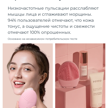
Ожидаемая дата доставки
Ливан
Низкочастотные пульсации расслабляют
8/10/26
мышцы лица и сглаживают морщины.
Ожидаемая дата доставки
94% пользователей отмечают, что кожа
Литва
8/9/26
тонус, а ощущение чистоты и свежести
отмечают 100% опрошенных.
Ожидаемая дата доставки
Люксембург
8/9/26
Основано на независимом потребительском тесте
Ожидаемая дата доставки
Макао (САР)
8/11/26
Ожидаемая дата доставки
Малайзия
8/12/26
Ожидаемая дата доставки
Мальта
8/9/26
Ожидаемая дата доставки
Мексика
8/13/26
Ожидаемая дата доставки
Монако