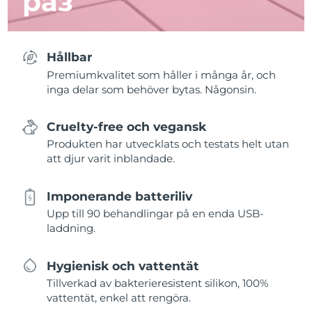
раз
Hållbar
Premiumkvalitet som håller i många år, och
inga delar som behöver bytas. Någonsin.
Cruelty-free och vegansk
Produkten har utvecklats och testats helt utan
att djur varit inblandade.
Imponerande batteriliv
Upp till 90 behandlingar på en enda USB-
laddning.
Hygienisk och vattentät
Tillverkad av bakterieresistent silikon, 100%
vattentät, enkel att rengöra.