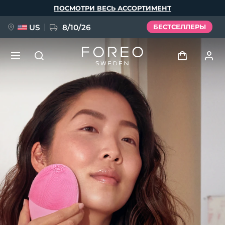
Перейти
ПОСМОТРИ ВЕСЬ АССОРТИМЕНТ
к
основному
содержанию
US
8/10/26
БЕСТСЕЛЛЕРЫ
НОВИНКА
Войти
Язык
BREAKING NEWS
Профиль пользователя
English
Deutsch
Español
Мои приборы
FAQ™ Pure Beauty-Tech Elixir
Français
Italiano
Português
Мои заказы
Polski
Svenska
Русский
Türkçe
简体中文
繁體中文
Мои адреса
issa™ Teeth Whitening Set
Мои подписки