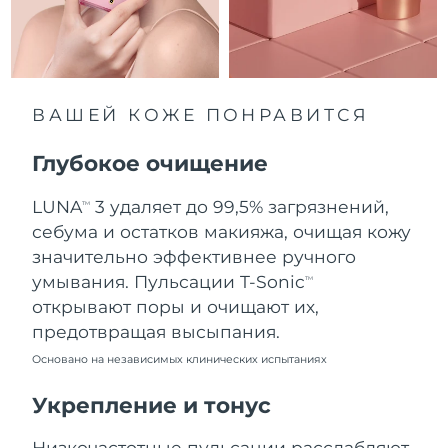
8/10/26
Ожидаемая дата доставки
Нидерланды
8/9/26
Ожидаемая дата доставки
ВАШЕЙ КОЖЕ ПОНРАВИТСЯ
Новая Зеландия
8/9/26
Глубокое очищение
Ожидаемая дата доставки
Норвегия
8/9/26
LUNA
3 удаляет до 99,5% загрязнений,
TM
Ожидаемая дата доставки
себума и остатков макияжа, очищая кожу
Оман
8/12/26
значительно эффективнее ручного
умывания. Пульсации T-Sonic
TM
Ожидаемая дата доставки
Филиппины
открывают поры и очищают их,
8/12/26
предотвращая высыпания.
Ожидаемая дата доставки
Польша
Основано на независимых клинических испытаниях
8/10/26
Укрепление и тонус
Ожидаемая дата доставки
Португалия
8/9/26
Низкочастотные пульсации расслабляют