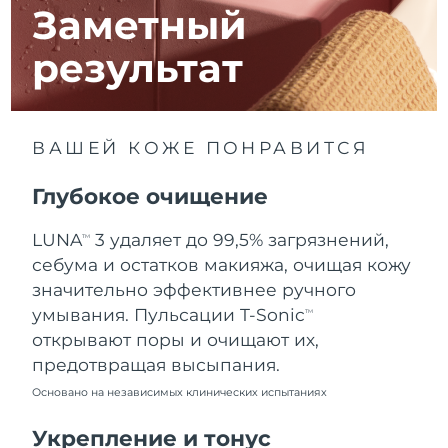
8/11/26
Заметный
Ожидаемая дата доставки
Израиль
результат
8/13/26
Ожидаемая дата доставки
Италия
8/9/26
ВАШЕЙ КОЖЕ ПОНРАВИТСЯ
Ожидаемая дата доставки
Япония
8/12/26
Глубокое очищение
Ожидаемая дата доставки
Джерси
LUNA
3 удаляет до 99,5% загрязнений,
TM
8/14/26
себума и остатков макияжа, очищая кожу
Ожидаемая дата доставки
значительно эффективнее ручного
Казахстан
8/11/26
умывания. Пульсации T-Sonic
TM
открывают поры и очищают их,
Ожидаемая дата доставки
Кувейт
предотвращая высыпания.
8/9/26
Основано на независимых клинических испытаниях
Ожидаемая дата доставки
Латвия
8/9/26
Укрепление и тонус