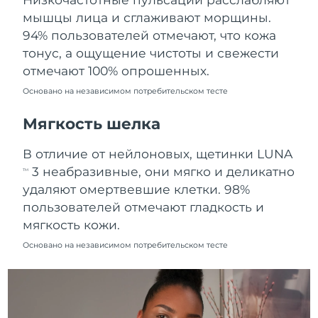
Ожидаемая дата доставки
мышцы лица и сглаживают морщины.
Пуэрто-Рико
8/11/26
94% пользователей отмечают, что кожа
тонус, а ощущение чистоты и свежести
Ожидаемая дата доставки
Катар
8/10/26
отмечают 100% опрошенных.
Основано на независимом потребительском тесте
Ожидаемая дата доставки
Реюньон
8/14/26
Мягкость шелка
Ожидаемая дата доставки
Румыния
В отличие от нейлоновых, щетинки LUNA
8/9/26
3 неабразивные, они мягко и деликатно
TM
Ожидаемая дата доставки
удаляют омертвевшие клетки. 98%
Россия
8/17/26
пользователей отмечают гладкость и
мягкость кожи.
Ожидаемая дата доставки
Саудовская Аравия
8/10/26
Основано на независимом потребительском тесте
Ожидаемая дата доставки
Сингапур
8/11/26
Ожидаемая дата доставки