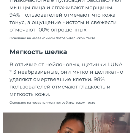
Ожидаемая дата доставки
мышцы лица и сглаживают морщины.
Пуэрто-Рико
8/12/26
94% пользователей отмечают, что кожа
тонус, а ощущение чистоты и свежести
Ожидаемая дата доставки
Катар
8/11/26
отмечают 100% опрошенных.
Основано на независимом потребительском тесте
Ожидаемая дата доставки
Реюньон
8/15/26
Мягкость шелка
Ожидаемая дата доставки
Румыния
В отличие от нейлоновых, щетинки LUNA
8/10/26
3 неабразивные, они мягко и деликатно
TM
Ожидаемая дата доставки
удаляют омертвевшие клетки. 98%
Россия
8/18/26
пользователей отмечают гладкость и
мягкость кожи.
Ожидаемая дата доставки
Саудовская Аравия
8/11/26
Основано на независимом потребительском тесте
Ожидаемая дата доставки
Сингапур
8/12/26
Ожидаемая дата доставки