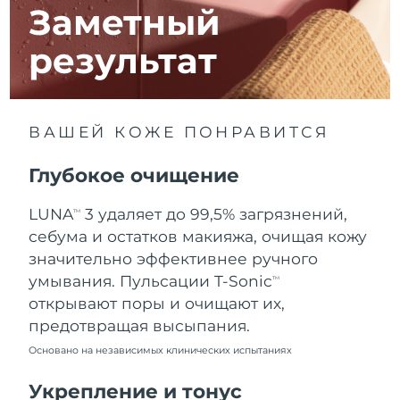
8/12/26
Заметный
Ожидаемая дата доставки
Израиль
результат
8/14/26
Ожидаемая дата доставки
Италия
8/10/26
ВАШЕЙ КОЖЕ ПОНРАВИТСЯ
Ожидаемая дата доставки
Япония
8/13/26
Глубокое очищение
Ожидаемая дата доставки
Джерси
LUNA
3 удаляет до 99,5% загрязнений,
TM
8/15/26
себума и остатков макияжа, очищая кожу
Ожидаемая дата доставки
значительно эффективнее ручного
Казахстан
8/12/26
умывания. Пульсации T-Sonic
TM
открывают поры и очищают их,
Ожидаемая дата доставки
Кувейт
предотвращая высыпания.
8/10/26
Основано на независимых клинических испытаниях
Ожидаемая дата доставки
Латвия
8/10/26
Укрепление и тонус