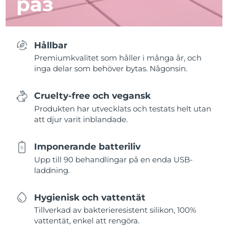
раз
Hållbar
Premiumkvalitet som håller i många år, och
inga delar som behöver bytas. Någonsin.
Cruelty-free och vegansk
Produkten har utvecklats och testats helt utan
att djur varit inblandade.
Imponerande batteriliv
Upp till 90 behandlingar på en enda USB-
laddning.
Hygienisk och vattentät
Tillverkad av bakterieresistent silikon, 100%
vattentät, enkel att rengöra.