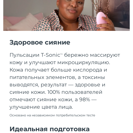
Словакия
8/10/26
Ожидаемая дата доставки
Словения
8/10/26
Южно-Африканская
Ожидаемая дата доставки
Республика
8/18/26
Здоровое сияние
Ожидаемая дата доставки
Пульсации T-Sonic
бережно массируют
Республика Корея
TM
8/12/26
кожу и улучшают микроциркуляцию.
Кожа получает больше кислорода и
Ожидаемая дата доставки
Испания
8/10/26
питательных элементов, а токсины
выводятся, результат — здоровье и
Ожидаемая дата доставки
Швеция
сияние кожи. 100% пользователей
8/10/26
отмечают сияние кожи, а 98% —
улучшение цвета лица.
Ожидаемая дата доставки
Швейцария
8/10/26
Основано на независимом потребительском тесте
Ожидаемая дата доставки
Тайвань
Идеальная подготовка
8/15/26