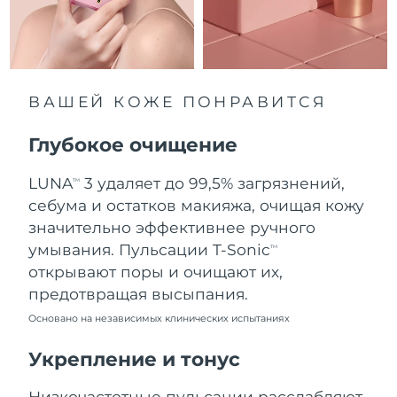
8/11/26
Ожидаемая дата доставки
Нидерланды
8/10/26
Ожидаемая дата доставки
ВАШЕЙ КОЖЕ ПОНРАВИТСЯ
Новая Зеландия
8/10/26
Глубокое очищение
Ожидаемая дата доставки
Норвегия
8/10/26
LUNA
3 удаляет до 99,5% загрязнений,
TM
Ожидаемая дата доставки
себума и остатков макияжа, очищая кожу
Оман
8/13/26
значительно эффективнее ручного
умывания. Пульсации T-Sonic
TM
Ожидаемая дата доставки
Филиппины
открывают поры и очищают их,
8/13/26
предотвращая высыпания.
Ожидаемая дата доставки
Польша
Основано на независимых клинических испытаниях
8/11/26
Укрепление и тонус
Ожидаемая дата доставки
Португалия
8/10/26
Низкочастотные пульсации расслабляют