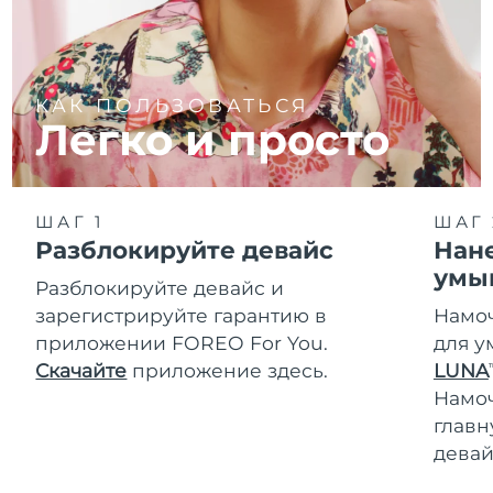
КАК ПОЛЬЗОВАТЬСЯ
Легко и просто
ШАГ 1
ШАГ 
Разблокируйте девайс
Нане
умы
Разблокируйте девайс и
зарегистрируйте гарантию в
Намоч
приложении FOREO For You.
для у
Скачайте
приложение здесь.
LUNA
T
Намо
главн
девай