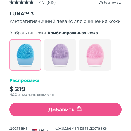
4.7
(815)
Write a review
4.7
out
LUNA™ 3
of
5
Ультрагигиеничный девайс для очищения кожи
stars,
average
rating
Выбрать тип кожи:
Комбинированная кожа
value.
Read
815
Reviews.
Same
page
link.
Распродажа
$ 219
НДС и пошлины включены
Добавить
Ожидаемая дата доставки:
Доставка
US