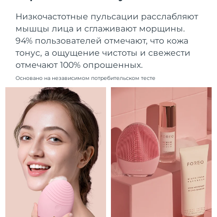
Ожидаемая дата доставки
Ливан
Низкочастотные пульсации расслабляют
8/11/26
мышцы лица и сглаживают морщины.
Ожидаемая дата доставки
94% пользователей отмечают, что кожа
Литва
8/10/26
тонус, а ощущение чистоты и свежести
отмечают 100% опрошенных.
Ожидаемая дата доставки
Люксембург
8/10/26
Основано на независимом потребительском тесте
Ожидаемая дата доставки
Макао (САР)
8/12/26
Ожидаемая дата доставки
Малайзия
8/13/26
Ожидаемая дата доставки
Мальта
8/10/26
Ожидаемая дата доставки
Мексика
8/14/26
Ожидаемая дата доставки
Монако