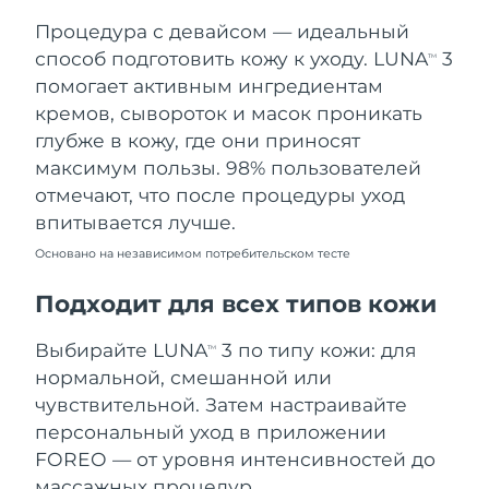
Процедура с девайсом — идеальный
Ожидаемая дата доставки
Таиланд
8/14/26
способ подготовить кожу к уходу. LUNA
3
TM
помогает активным ингредиентам
Ожидаемая дата доставки
Турция
кремов, сывороток и масок проникать
8/11/26
глубже в кожу, где они приносят
максимум пользы. 98% пользователей
Ожидаемая дата доставки
ОАЭ
8/11/26
отмечают, что после процедуры уход
впитывается лучше.
Ожидаемая дата доставки
Великобритания
8/10/26
Основано на независимом потребительском тесте
Соединенные
Подходит для всех типов кожи
Ожидаемая дата доставки
Штаты
8/11/26
Выбирайте LUNA
3 по типу кожи: для
TM
Ожидаемая дата доставки
нормальной, смешанной или
Узбекистан
8/15/26
чувствительной. Затем настраивайте
персональный уход в приложении
Ожидаемая дата доставки
Вьетнам
8/16/26
FOREO — от уровня интенсивностей до
массажных процедур.