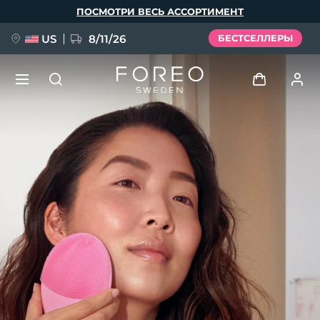
Перейти
ПОСМОТРИ ВЕСЬ АССОРТИМЕНТ
к
основному
содержанию
US
8/11/26
БЕСТСЕЛЛЕРЫ
НОВИНКА
Войти
Язык
BREAKING NEWS
Профиль пользователя
English
Deutsch
Español
Мои приборы
FAQ™ Pure Beauty-Tech Elixir
Français
Italiano
Português
Мои заказы
Polski
Svenska
Русский
Türkçe
简体中文
繁體中文
Мои адреса
issa™ Teeth Whitening Set
Мои подписки