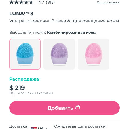
4.7
(815)
Write a review
4.7
out
LUNA™ 3
of
5
Ультрагигиеничный девайс для очищения кожи
stars,
average
rating
Выбрать тип кожи:
Комбинированная кожа
value.
Read
815
Reviews.
Same
page
link.
Распродажа
$ 219
НДС и пошлины включены
Добавить
Ожидаемая дата доставки:
Доставка
US