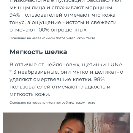
Ожидаемая дата доставки
мышцы лица и сглаживают морщины.
Пуэрто-Рико
8/13/26
94% пользователей отмечают, что кожа
тонус, а ощущение чистоты и свежести
Ожидаемая дата доставки
Катар
8/12/26
отмечают 100% опрошенных.
Основано на независимом потребительском тесте
Ожидаемая дата доставки
Реюньон
8/16/26
Мягкость шелка
Ожидаемая дата доставки
Румыния
В отличие от нейлоновых, щетинки LUNA
8/11/26
3 неабразивные, они мягко и деликатно
TM
Ожидаемая дата доставки
удаляют омертвевшие клетки. 98%
Россия
8/19/26
пользователей отмечают гладкость и
мягкость кожи.
Ожидаемая дата доставки
Саудовская Аравия
8/12/26
Основано на независимом потребительском тесте
Ожидаемая дата доставки
Сингапур
8/13/26
Ожидаемая дата доставки