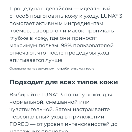
Процедура с девайсом — идеальный
Ожидаемая дата доставки
Таиланд
8/15/26
способ подготовить кожу к уходу. LUNA
3
TM
помогает активным ингредиентам
Ожидаемая дата доставки
Турция
кремов, сывороток и масок проникать
8/12/26
глубже в кожу, где они приносят
максимум пользы. 98% пользователей
Ожидаемая дата доставки
ОАЭ
8/12/26
отмечают, что после процедуры уход
впитывается лучше.
Ожидаемая дата доставки
Великобритания
8/11/26
Основано на независимом потребительском тесте
Соединенные
Подходит для всех типов кожи
Ожидаемая дата доставки
Штаты
8/12/26
Выбирайте LUNA
3 по типу кожи: для
TM
Ожидаемая дата доставки
нормальной, смешанной или
Узбекистан
8/16/26
чувствительной. Затем настраивайте
персональный уход в приложении
Ожидаемая дата доставки
Вьетнам
8/17/26
FOREO — от уровня интенсивностей до
массажных процедур.