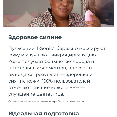
Словакия
8/11/26
Ожидаемая дата доставки
Словения
8/11/26
Южно-Африканская
Ожидаемая дата доставки
Республика
8/19/26
Здоровое сияние
Ожидаемая дата доставки
Пульсации T-Sonic
бережно массируют
Республика Корея
TM
8/13/26
кожу и улучшают микроциркуляцию.
Кожа получает больше кислорода и
Ожидаемая дата доставки
Испания
8/11/26
питательных элементов, а токсины
выводятся, результат — здоровье и
Ожидаемая дата доставки
Швеция
сияние кожи. 100% пользователей
8/11/26
отмечают сияние кожи, а 98% —
улучшение цвета лица.
Ожидаемая дата доставки
Швейцария
8/11/26
Основано на независимом потребительском тесте
Ожидаемая дата доставки
Тайвань
Идеальная подготовка
8/16/26