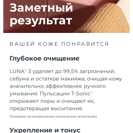
8/13/26
Заметный
Ожидаемая дата доставки
Израиль
результат
8/15/26
Ожидаемая дата доставки
Италия
8/11/26
ВАШЕЙ КОЖЕ ПОНРАВИТСЯ
Ожидаемая дата доставки
Япония
8/14/26
Глубокое очищение
Ожидаемая дата доставки
Джерси
LUNA
3 удаляет до 99,5% загрязнений,
TM
8/16/26
себума и остатков макияжа, очищая кожу
Ожидаемая дата доставки
значительно эффективнее ручного
Казахстан
8/13/26
умывания. Пульсации T-Sonic
TM
открывают поры и очищают их,
Ожидаемая дата доставки
Кувейт
предотвращая высыпания.
8/11/26
Основано на независимых клинических испытаниях
Ожидаемая дата доставки
Латвия
8/11/26
Укрепление и тонус