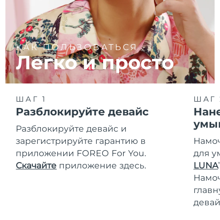
КАК ПОЛЬЗОВАТЬСЯ
Легко и просто
ШАГ 1
ШАГ 
Разблокируйте девайс
Нане
умы
Разблокируйте девайс и
зарегистрируйте гарантию в
Намоч
приложении FOREO For You.
для у
Скачайте
приложение здесь.
LUNA
T
Намо
главн
девай