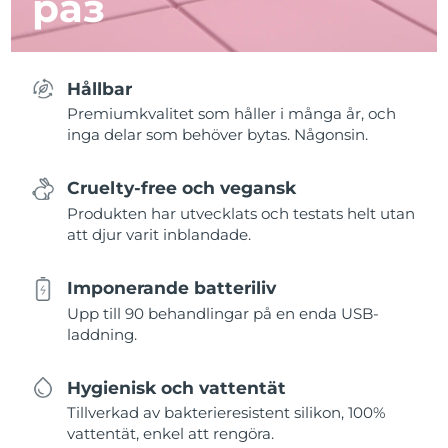
раз
Hållbar
Premiumkvalitet som håller i många år, och
inga delar som behöver bytas. Någonsin.
Cruelty-free och vegansk
Produkten har utvecklats och testats helt utan
att djur varit inblandade.
Imponerande batteriliv
Upp till 90 behandlingar på en enda USB-
laddning.
Hygienisk och vattentät
Tillverkad av bakterieresistent silikon, 100%
vattentät, enkel att rengöra.