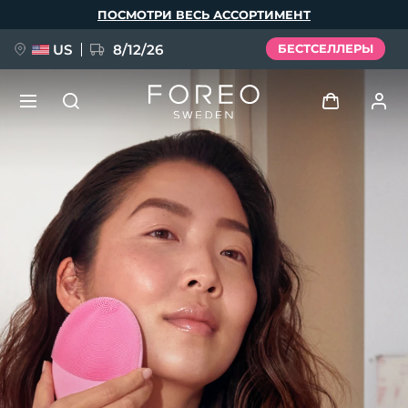
Перейти
ПОСМОТРИ ВЕСЬ АССОРТИМЕНТ
к
основному
содержанию
US
8/12/26
БЕСТСЕЛЛЕРЫ
НОВИНКА
Войти
Язык
BREAKING NEWS
Профиль пользователя
English
Deutsch
Español
Мои приборы
FAQ™ Pure Beauty-Tech Elixir
Français
Italiano
Português
Мои заказы
Polski
Svenska
Русский
Türkçe
简体中文
繁體中文
Мои адреса
issa™ Teeth Whitening Set
Мои подписки