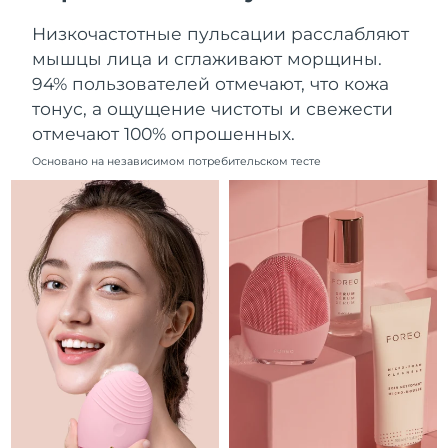
Ожидаемая дата доставки
Ливан
Низкочастотные пульсации расслабляют
8/12/26
мышцы лица и сглаживают морщины.
Ожидаемая дата доставки
94% пользователей отмечают, что кожа
Литва
8/11/26
тонус, а ощущение чистоты и свежести
отмечают 100% опрошенных.
Ожидаемая дата доставки
Люксембург
8/11/26
Основано на независимом потребительском тесте
Ожидаемая дата доставки
Макао (САР)
8/13/26
Ожидаемая дата доставки
Малайзия
8/14/26
Ожидаемая дата доставки
Мальта
8/11/26
Ожидаемая дата доставки
Мексика
8/15/26
Ожидаемая дата доставки
Монако