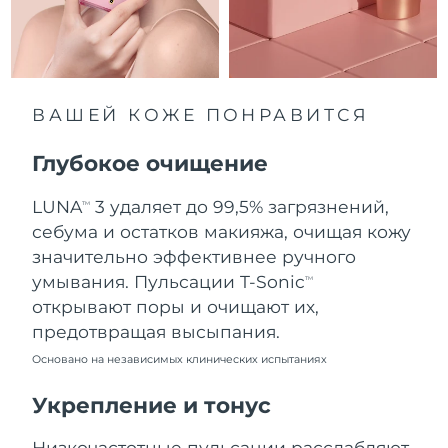
8/12/26
Ожидаемая дата доставки
Нидерланды
8/11/26
Ожидаемая дата доставки
ВАШЕЙ КОЖЕ ПОНРАВИТСЯ
Новая Зеландия
8/11/26
Глубокое очищение
Ожидаемая дата доставки
Норвегия
8/11/26
LUNA
3 удаляет до 99,5% загрязнений,
TM
Ожидаемая дата доставки
себума и остатков макияжа, очищая кожу
Оман
8/14/26
значительно эффективнее ручного
умывания. Пульсации T-Sonic
TM
Ожидаемая дата доставки
Филиппины
открывают поры и очищают их,
8/14/26
предотвращая высыпания.
Ожидаемая дата доставки
Польша
Основано на независимых клинических испытаниях
8/12/26
Укрепление и тонус
Ожидаемая дата доставки
Португалия
8/11/26
Низкочастотные пульсации расслабляют