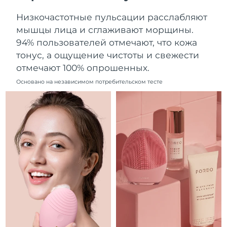
Ожидаемая дата доставки
Ливан
Низкочастотные пульсации расслабляют
10/08/2026
мышцы лица и сглаживают морщины.
Ожидаемая дата доставки
94% пользователей отмечают, что кожа
Литва
09/08/2026
тонус, а ощущение чистоты и свежести
отмечают 100% опрошенных.
Ожидаемая дата доставки
Люксембург
09/08/2026
Основано на независимом потребительском тесте
Ожидаемая дата доставки
Макао (САР)
11/08/2026
Ожидаемая дата доставки
Малайзия
12/08/2026
Ожидаемая дата доставки
Мальта
09/08/2026
Ожидаемая дата доставки
Мексика
13/08/2026
Ожидаемая дата доставки
Монако