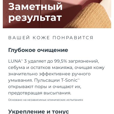
11/08/2026
Заметный
Ожидаемая дата доставки
Израиль
результат
13/08/2026
Ожидаемая дата доставки
Италия
09/08/2026
ВАШЕЙ КОЖЕ ПОНРАВИТСЯ
Ожидаемая дата доставки
Япония
12/08/2026
Глубокое очищение
Ожидаемая дата доставки
Джерси
LUNA
3 удаляет до 99,5% загрязнений,
TM
14/08/2026
себума и остатков макияжа, очищая кожу
Ожидаемая дата доставки
значительно эффективнее ручного
Казахстан
11/08/2026
умывания. Пульсации T-Sonic
TM
открывают поры и очищают их,
Ожидаемая дата доставки
Кувейт
предотвращая высыпания.
09/08/2026
Основано на независимых клинических испытаниях
Ожидаемая дата доставки
Латвия
09/08/2026
Укрепление и тонус