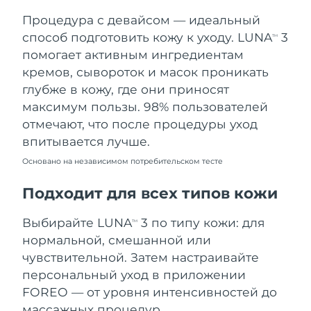
Процедура с девайсом — идеальный
Ожидаемая дата доставки
Таиланд
13/08/2026
способ подготовить кожу к уходу. LUNA
3
TM
помогает активным ингредиентам
Ожидаемая дата доставки
Турция
кремов, сывороток и масок проникать
10/08/2026
глубже в кожу, где они приносят
максимум пользы. 98% пользователей
Ожидаемая дата доставки
ОАЭ
10/08/2026
отмечают, что после процедуры уход
впитывается лучше.
Ожидаемая дата доставки
Великобритания
09/08/2026
Основано на независимом потребительском тесте
Соединенные
Подходит для всех типов кожи
Ожидаемая дата доставки
Штаты
10/08/2026
Выбирайте LUNA
3 по типу кожи: для
TM
Ожидаемая дата доставки
нормальной, смешанной или
Узбекистан
14/08/2026
чувствительной. Затем настраивайте
персональный уход в приложении
Ожидаемая дата доставки
Вьетнам
15/08/2026
FOREO — от уровня интенсивностей до
массажных процедур.