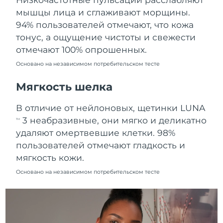
Ожидаемая дата доставки
мышцы лица и сглаживают морщины.
Пуэрто-Рико
11/08/2026
94% пользователей отмечают, что кожа
тонус, а ощущение чистоты и свежести
Ожидаемая дата доставки
Катар
10/08/2026
отмечают 100% опрошенных.
Основано на независимом потребительском тесте
Ожидаемая дата доставки
Реюньон
14/08/2026
Мягкость шелка
Ожидаемая дата доставки
Румыния
В отличие от нейлоновых, щетинки LUNA
09/08/2026
3 неабразивные, они мягко и деликатно
TM
Ожидаемая дата доставки
удаляют омертвевшие клетки. 98%
Россия
17/08/2026
пользователей отмечают гладкость и
мягкость кожи.
Ожидаемая дата доставки
Саудовская Аравия
10/08/2026
Основано на независимом потребительском тесте
Ожидаемая дата доставки
Сингапур
11/08/2026
Ожидаемая дата доставки