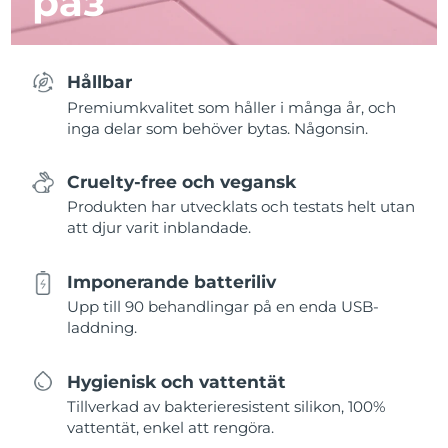
раз
Hållbar
Premiumkvalitet som håller i många år, och
inga delar som behöver bytas. Någonsin.
Cruelty-free och vegansk
Produkten har utvecklats och testats helt utan
att djur varit inblandade.
Imponerande batteriliv
Upp till 90 behandlingar på en enda USB-
laddning.
Hygienisk och vattentät
Tillverkad av bakterieresistent silikon, 100%
vattentät, enkel att rengöra.