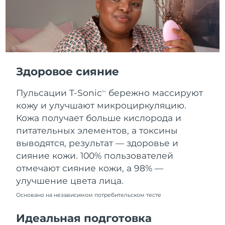
Словакия
09/08/2026
Ожидаемая дата доставки
Словения
09/08/2026
Южно-Африканская
Ожидаемая дата доставки
Республика
17/08/2026
Здоровое сияние
Ожидаемая дата доставки
Пульсации T-Sonic
бережно массируют
Республика Корея
TM
11/08/2026
кожу и улучшают микроциркуляцию.
Кожа получает больше кислорода и
Ожидаемая дата доставки
Испания
09/08/2026
питательных элементов, а токсины
выводятся, результат — здоровье и
Ожидаемая дата доставки
Швеция
сияние кожи. 100% пользователей
09/08/2026
отмечают сияние кожи, а 98% —
улучшение цвета лица.
Ожидаемая дата доставки
Швейцария
09/08/2026
Основано на независимом потребительском тесте
Ожидаемая дата доставки
Тайвань
Идеальная подготовка
14/08/2026