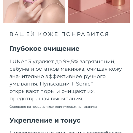
10/08/2026
Ожидаемая дата доставки
Нидерланды
09/08/2026
Ожидаемая дата доставки
ВАШЕЙ КОЖЕ ПОНРАВИТСЯ
Новая Зеландия
09/08/2026
Глубокое очищение
Ожидаемая дата доставки
Норвегия
09/08/2026
LUNA
3 удаляет до 99,5% загрязнений,
TM
Ожидаемая дата доставки
себума и остатков макияжа, очищая кожу
Оман
12/08/2026
значительно эффективнее ручного
умывания. Пульсации T-Sonic
TM
Ожидаемая дата доставки
Филиппины
открывают поры и очищают их,
12/08/2026
предотвращая высыпания.
Ожидаемая дата доставки
Польша
Основано на независимых клинических испытаниях
10/08/2026
Укрепление и тонус
Ожидаемая дата доставки
Португалия
09/08/2026
Низкочастотные пульсации расслабляют