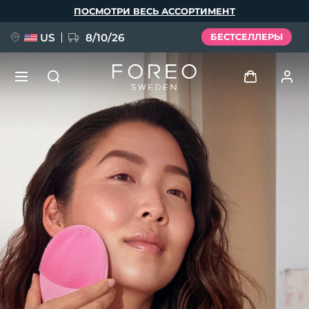
Перейти
ПОСМОТРИ ВЕСЬ АССОРТИМЕНТ
к
основному
содержанию
US
8/10/26
БЕСТСЕЛЛЕРЫ
НОВИНКА
Войти
Язык
BREAKING NEWS
Профиль пользователя
English
Deutsch
Español
Мои приборы
FAQ™ Pure Beauty-Tech Elixir
Français
Italiano
Português
Мои заказы
Polski
Svenska
Русский
Türkçe
简体中文
繁體中文
Мои адреса
issa™ Teeth Whitening Set
Мои подписки