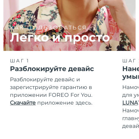
КАК ПОЛЬЗОВАТЬСЯ
Легко и просто
ШАГ 1
ШАГ 
Разблокируйте девайс
Нане
умы
Разблокируйте девайс и
зарегистрируйте гарантию в
Намоч
приложении FOREO For You.
для у
Скачайте
приложение здесь.
LUNA
T
Намо
главн
девай