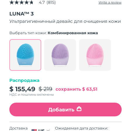
4.7
(815)
Write a review
4.7
out
LUNA™ 3
of
5
Ультрагигиеничный девайс для очищения кожи
stars,
average
rating
Выбрать тип кожи:
Комбинированная кожа
value.
Read
815
Reviews.
Same
page
link.
Распродажа
$ 155,49
$ 219
сохранить
$ 63,51
НДС и пошлины включены
Добавить
Ожидаемая дата доставки:
Доставка
US