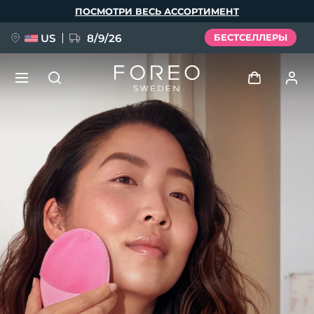
Перейти
ПОСМОТРИ ВЕСЬ АССОРТИМЕНТ
к
основному
содержанию
US
8/9/26
БЕСТСЕЛЛЕРЫ
НОВИНКА
Войти
Язык
BREAKING NEWS
Профиль пользователя
English
Deutsch
Español
Мои приборы
FAQ™ Pure Beauty-Tech Elixir
Français
Italiano
Português
Мои заказы
Polski
Svenska
Русский
Türkçe
简体中文
繁體中文
Мои адреса
issa™ Teeth Whitening Set
Мои подписки