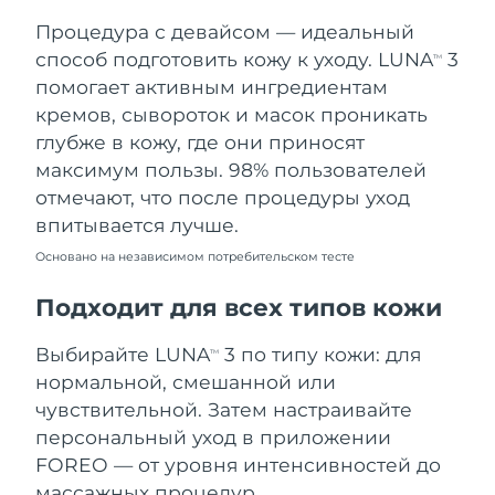
Процедура с девайсом — идеальный
Ожидаемая дата доставки
Таиланд
8/12/26
способ подготовить кожу к уходу. LUNA
3
TM
помогает активным ингредиентам
Ожидаемая дата доставки
Турция
кремов, сывороток и масок проникать
8/9/26
глубже в кожу, где они приносят
максимум пользы. 98% пользователей
Ожидаемая дата доставки
ОАЭ
8/9/26
отмечают, что после процедуры уход
впитывается лучше.
Ожидаемая дата доставки
Великобритания
8/8/26
Основано на независимом потребительском тесте
Соединенные
Подходит для всех типов кожи
Ожидаемая дата доставки
Штаты
8/9/26
Выбирайте LUNA
3 по типу кожи: для
TM
Ожидаемая дата доставки
нормальной, смешанной или
Узбекистан
8/13/26
чувствительной. Затем настраивайте
персональный уход в приложении
Ожидаемая дата доставки
Вьетнам
8/14/26
FOREO — от уровня интенсивностей до
массажных процедур.