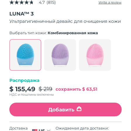
4.7
(815)
Write a review
4.7
out
LUNA™ 3
of
5
Ультрагигиеничный девайс для очищения кожи
stars,
average
rating
Выбрать тип кожи:
Комбинированная кожа
value.
Read
815
Reviews.
Same
page
link.
Распродажа
$ 155,49
$ 219
сохранить
$ 63,51
НДС и пошлины включены
Добавить
Ожидаемая дата доставки:
Доставка
US