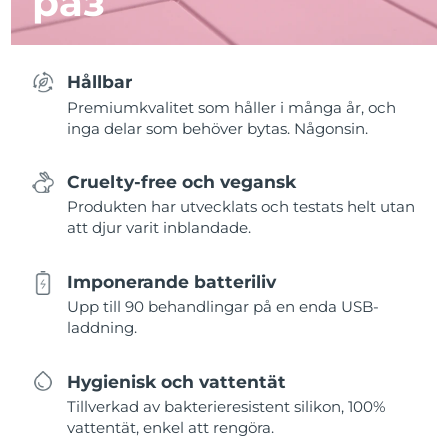
раз
Hållbar
Premiumkvalitet som håller i många år, och
inga delar som behöver bytas. Någonsin.
Cruelty-free och vegansk
Produkten har utvecklats och testats helt utan
att djur varit inblandade.
Imponerande batteriliv
Upp till 90 behandlingar på en enda USB-
laddning.
Hygienisk och vattentät
Tillverkad av bakterieresistent silikon, 100%
vattentät, enkel att rengöra.