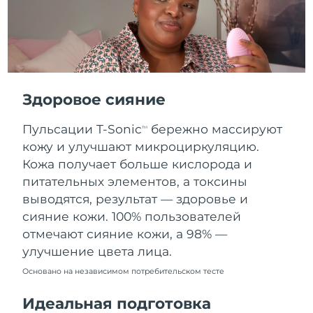
Словакия
8/8/26
Ожидаемая дата доставки
Словения
8/8/26
Южно-Африканская
Ожидаемая дата доставки
Республика
8/16/26
Здоровое сияние
Ожидаемая дата доставки
Пульсации T-Sonic
бережно массируют
Республика Корея
TM
8/10/26
кожу и улучшают микроциркуляцию.
Кожа получает больше кислорода и
Ожидаемая дата доставки
Испания
8/8/26
питательных элементов, а токсины
выводятся, результат — здоровье и
Ожидаемая дата доставки
Швеция
сияние кожи. 100% пользователей
8/8/26
отмечают сияние кожи, а 98% —
улучшение цвета лица.
Ожидаемая дата доставки
Швейцария
8/8/26
Основано на независимом потребительском тесте
Ожидаемая дата доставки
Тайвань
Идеальная подготовка
8/13/26