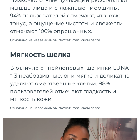
Ожидаемая дата доставки
мышцы лица и сглаживают морщины.
Пуэрто-Рико
8/10/26
94% пользователей отмечают, что кожа
тонус, а ощущение чистоты и свежести
Ожидаемая дата доставки
Катар
8/9/26
отмечают 100% опрошенных.
Основано на независимом потребительском тесте
Ожидаемая дата доставки
Реюньон
8/13/26
Мягкость шелка
Ожидаемая дата доставки
Румыния
В отличие от нейлоновых, щетинки LUNA
8/8/26
3 неабразивные, они мягко и деликатно
TM
Ожидаемая дата доставки
удаляют омертвевшие клетки. 98%
Россия
8/16/26
пользователей отмечают гладкость и
мягкость кожи.
Ожидаемая дата доставки
Саудовская Аравия
8/9/26
Основано на независимом потребительском тесте
Ожидаемая дата доставки
Сингапур
8/10/26
Ожидаемая дата доставки