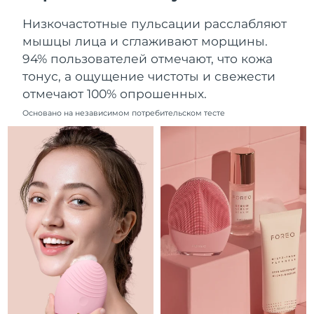
Ожидаемая дата доставки
Ливан
Низкочастотные пульсации расслабляют
8/9/26
мышцы лица и сглаживают морщины.
Ожидаемая дата доставки
94% пользователей отмечают, что кожа
Литва
8/8/26
тонус, а ощущение чистоты и свежести
отмечают 100% опрошенных.
Ожидаемая дата доставки
Люксембург
8/8/26
Основано на независимом потребительском тесте
Ожидаемая дата доставки
Макао (САР)
8/10/26
Ожидаемая дата доставки
Малайзия
8/11/26
Ожидаемая дата доставки
Мальта
8/8/26
Ожидаемая дата доставки
Мексика
8/12/26
Ожидаемая дата доставки
Монако