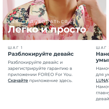
КАК ПОЛЬЗОВАТЬСЯ
Легко и просто
ШАГ 1
ШАГ 
Разблокируйте девайс
Нане
умы
Разблокируйте девайс и
зарегистрируйте гарантию в
Намоч
приложении FOREO For You.
для у
Скачайте
приложение здесь.
LUNA
T
Намо
главн
девай