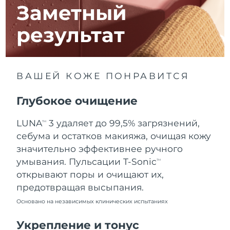
8/10/26
Заметный
Ожидаемая дата доставки
Израиль
результат
8/12/26
Ожидаемая дата доставки
Италия
8/8/26
ВАШЕЙ КОЖЕ ПОНРАВИТСЯ
Ожидаемая дата доставки
Япония
8/11/26
Глубокое очищение
Ожидаемая дата доставки
Джерси
LUNA
3 удаляет до 99,5% загрязнений,
TM
8/13/26
себума и остатков макияжа, очищая кожу
Ожидаемая дата доставки
значительно эффективнее ручного
Казахстан
8/10/26
умывания. Пульсации T-Sonic
TM
открывают поры и очищают их,
Ожидаемая дата доставки
Кувейт
предотвращая высыпания.
8/8/26
Основано на независимых клинических испытаниях
Ожидаемая дата доставки
Латвия
8/8/26
Укрепление и тонус