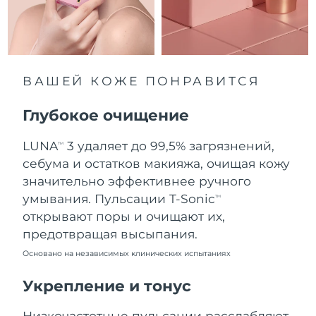
8/9/26
Ожидаемая дата доставки
Нидерланды
8/8/26
Ожидаемая дата доставки
ВАШЕЙ КОЖЕ ПОНРАВИТСЯ
Новая Зеландия
8/8/26
Глубокое очищение
Ожидаемая дата доставки
Норвегия
8/8/26
LUNA
3 удаляет до 99,5% загрязнений,
TM
Ожидаемая дата доставки
себума и остатков макияжа, очищая кожу
Оман
8/11/26
значительно эффективнее ручного
умывания. Пульсации T-Sonic
TM
Ожидаемая дата доставки
Филиппины
открывают поры и очищают их,
8/11/26
предотвращая высыпания.
Ожидаемая дата доставки
Польша
Основано на независимых клинических испытаниях
8/9/26
Укрепление и тонус
Ожидаемая дата доставки
Португалия
8/8/26
Низкочастотные пульсации расслабляют