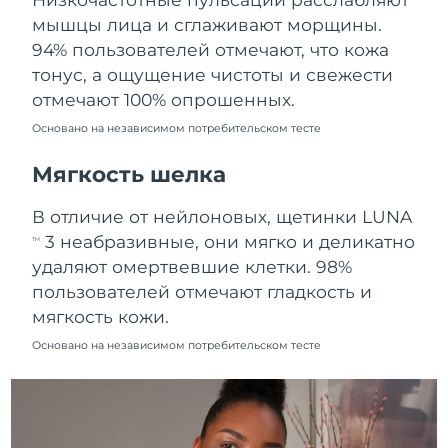
Ожидаемая дата доставки
мышцы лица и сглаживают морщины.
Пуэрто-Рико
8/10/26
94% пользователей отмечают, что кожа
тонус, а ощущение чистоты и свежести
Ожидаемая дата доставки
Катар
8/9/26
отмечают 100% опрошенных.
Основано на независимом потребительском тесте
Ожидаемая дата доставки
Реюньон
8/13/26
Мягкость шелка
Ожидаемая дата доставки
Румыния
В отличие от нейлоновых, щетинки LUNA
8/8/26
3 неабразивные, они мягко и деликатно
TM
Ожидаемая дата доставки
удаляют омертвевшие клетки. 98%
Россия
8/16/26
пользователей отмечают гладкость и
мягкость кожи.
Ожидаемая дата доставки
Саудовская Аравия
8/9/26
Основано на независимом потребительском тесте
Ожидаемая дата доставки
Сингапур
8/10/26
Ожидаемая дата доставки