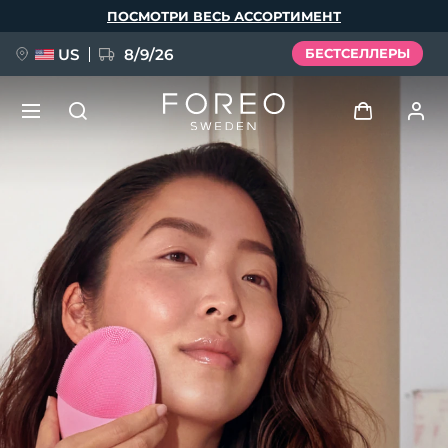
Перейти
ПОСМОТРИ ВЕСЬ АССОРТИМЕНТ
к
основному
содержанию
US
8/9/26
БЕСТСЕЛЛЕРЫ
НОВИНКА
Войти
Язык
BREAKING NEWS
Профиль пользователя
English
Deutsch
Español
Мои приборы
FAQ™ Pure Beauty-Tech Elixir
Français
Italiano
Português
Мои заказы
Polski
Svenska
Русский
Türkçe
简体中文
繁體中文
Мои адреса
issa™ Teeth Whitening Set
Мои подписки