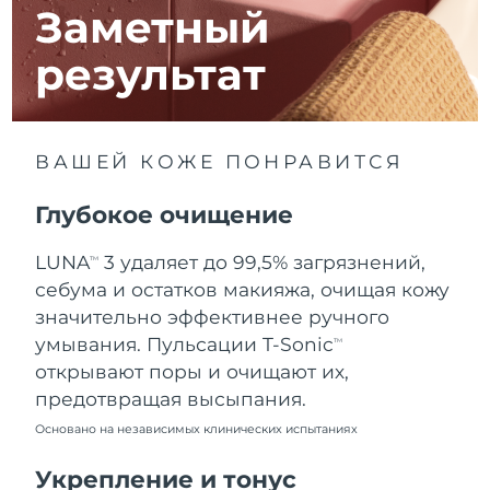
8/10/26
Заметный
Ожидаемая дата доставки
Израиль
результат
8/12/26
Ожидаемая дата доставки
Италия
8/8/26
ВАШЕЙ КОЖЕ ПОНРАВИТСЯ
Ожидаемая дата доставки
Япония
8/11/26
Глубокое очищение
Ожидаемая дата доставки
Джерси
LUNA
3 удаляет до 99,5% загрязнений,
TM
8/13/26
себума и остатков макияжа, очищая кожу
Ожидаемая дата доставки
значительно эффективнее ручного
Казахстан
8/10/26
умывания. Пульсации T-Sonic
TM
открывают поры и очищают их,
Ожидаемая дата доставки
Кувейт
предотвращая высыпания.
8/8/26
Основано на независимых клинических испытаниях
Ожидаемая дата доставки
Латвия
8/8/26
Укрепление и тонус