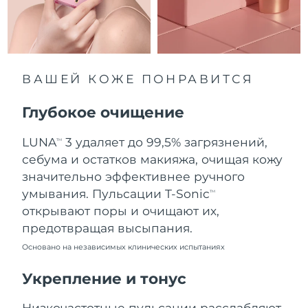
8/9/26
Ожидаемая дата доставки
Нидерланды
8/8/26
Ожидаемая дата доставки
ВАШЕЙ КОЖЕ ПОНРАВИТСЯ
Новая Зеландия
8/8/26
Глубокое очищение
Ожидаемая дата доставки
Норвегия
8/8/26
LUNA
3 удаляет до 99,5% загрязнений,
TM
Ожидаемая дата доставки
себума и остатков макияжа, очищая кожу
Оман
8/11/26
значительно эффективнее ручного
умывания. Пульсации T-Sonic
TM
Ожидаемая дата доставки
Филиппины
открывают поры и очищают их,
8/11/26
предотвращая высыпания.
Ожидаемая дата доставки
Польша
Основано на независимых клинических испытаниях
8/9/26
Укрепление и тонус
Ожидаемая дата доставки
Португалия
8/8/26
Низкочастотные пульсации расслабляют