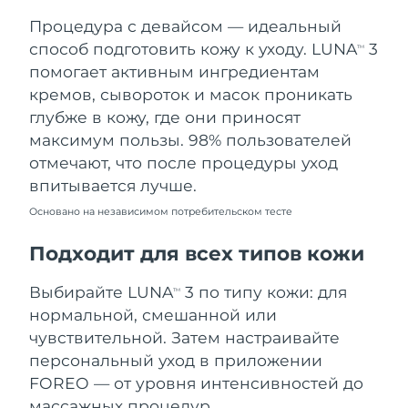
Процедура с девайсом — идеальный
Ожидаемая дата доставки
Таиланд
8/12/26
способ подготовить кожу к уходу. LUNA
3
TM
помогает активным ингредиентам
Ожидаемая дата доставки
Турция
кремов, сывороток и масок проникать
8/9/26
глубже в кожу, где они приносят
максимум пользы. 98% пользователей
Ожидаемая дата доставки
ОАЭ
8/9/26
отмечают, что после процедуры уход
впитывается лучше.
Ожидаемая дата доставки
Великобритания
8/8/26
Основано на независимом потребительском тесте
Соединенные
Подходит для всех типов кожи
Ожидаемая дата доставки
Штаты
8/9/26
Выбирайте LUNA
3 по типу кожи: для
TM
Ожидаемая дата доставки
нормальной, смешанной или
Узбекистан
8/13/26
чувствительной. Затем настраивайте
персональный уход в приложении
Ожидаемая дата доставки
Вьетнам
8/14/26
FOREO — от уровня интенсивностей до
массажных процедур.