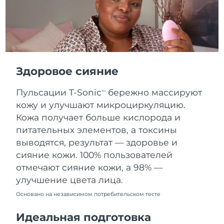
Словакия
8/8/26
Ожидаемая дата доставки
Словения
8/8/26
Южно-Африканская
Ожидаемая дата доставки
Республика
8/16/26
Здоровое сияние
Ожидаемая дата доставки
Пульсации T-Sonic
бережно массируют
Республика Корея
TM
8/10/26
кожу и улучшают микроциркуляцию.
Кожа получает больше кислорода и
Ожидаемая дата доставки
Испания
8/8/26
питательных элементов, а токсины
выводятся, результат — здоровье и
Ожидаемая дата доставки
Швеция
сияние кожи. 100% пользователей
8/8/26
отмечают сияние кожи, а 98% —
улучшение цвета лица.
Ожидаемая дата доставки
Швейцария
8/8/26
Основано на независимом потребительском тесте
Ожидаемая дата доставки
Тайвань
Идеальная подготовка
8/13/26