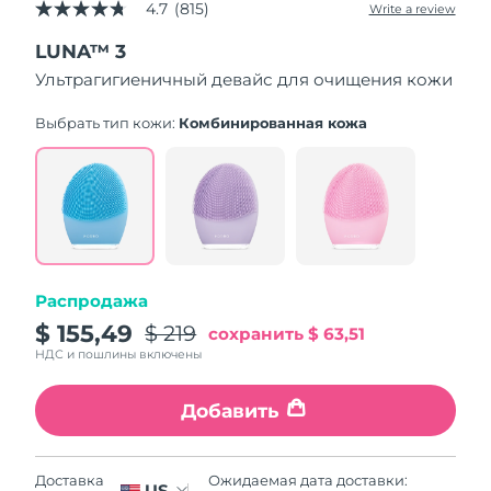
4.7
(815)
Write a review
4.7
out
LUNA™ 3
of
5
Ультрагигиеничный девайс для очищения кожи
stars,
average
rating
Выбрать тип кожи:
Комбинированная кожа
value.
Read
815
Reviews.
Same
page
link.
Распродажа
$ 155,49
$ 219
сохранить
$ 63,51
НДС и пошлины включены
Добавить
Ожидаемая дата доставки:
Доставка
US