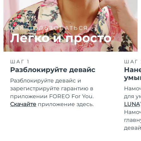
КАК ПОЛЬЗОВАТЬСЯ
Легко и просто
ШАГ 1
ШАГ 
Разблокируйте девайс
Нане
умы
Разблокируйте девайс и
зарегистрируйте гарантию в
Намоч
приложении FOREO For You.
для у
Скачайте
приложение здесь.
LUNA
T
Намо
главн
девай