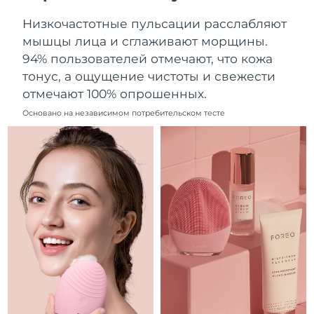
Ожидаемая дата доставки
Ливан
Низкочастотные пульсации расслабляют
8/9/26
мышцы лица и сглаживают морщины.
Ожидаемая дата доставки
94% пользователей отмечают, что кожа
Литва
8/8/26
тонус, а ощущение чистоты и свежести
отмечают 100% опрошенных.
Ожидаемая дата доставки
Люксембург
8/8/26
Основано на независимом потребительском тесте
Ожидаемая дата доставки
Макао (САР)
8/10/26
Ожидаемая дата доставки
Малайзия
8/11/26
Ожидаемая дата доставки
Мальта
8/8/26
Ожидаемая дата доставки
Мексика
8/12/26
Ожидаемая дата доставки
Монако