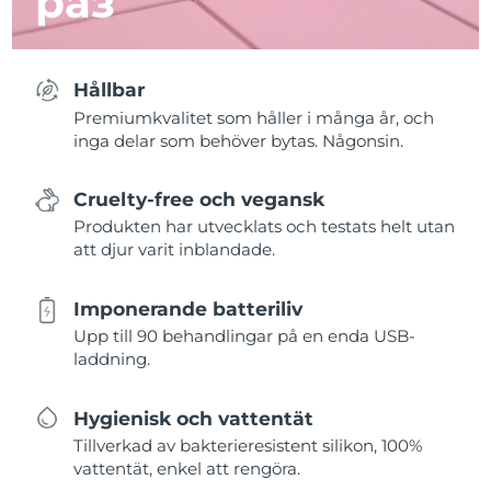
раз
Hållbar
Premiumkvalitet som håller i många år, och
inga delar som behöver bytas. Någonsin.
Cruelty-free och vegansk
Produkten har utvecklats och testats helt utan
att djur varit inblandade.
Imponerande batteriliv
Upp till 90 behandlingar på en enda USB-
laddning.
Hygienisk och vattentät
Tillverkad av bakterieresistent silikon, 100%
vattentät, enkel att rengöra.