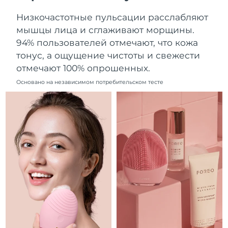
Ожидаемая дата доставки
Ливан
Низкочастотные пульсации расслабляют
8/11/26
мышцы лица и сглаживают морщины.
Ожидаемая дата доставки
94% пользователей отмечают, что кожа
Литва
8/10/26
тонус, а ощущение чистоты и свежести
отмечают 100% опрошенных.
Ожидаемая дата доставки
Люксембург
8/10/26
Основано на независимом потребительском тесте
Ожидаемая дата доставки
Макао (САР)
8/12/26
Ожидаемая дата доставки
Малайзия
8/13/26
Ожидаемая дата доставки
Мальта
8/10/26
Ожидаемая дата доставки
Мексика
8/14/26
Ожидаемая дата доставки
Монако