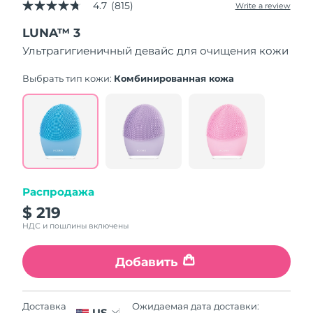
4.7
(815)
Write a review
4.7
out
LUNA™ 3
of
5
Ультрагигиеничный девайс для очищения кожи
stars,
average
rating
Выбрать тип кожи:
Комбинированная кожа
value.
Read
815
Reviews.
Same
page
link.
Распродажа
$ 219
НДС и пошлины включены
Добавить
Ожидаемая дата доставки:
Доставка
US