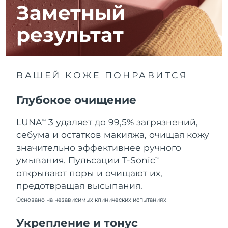
8/12/26
Заметный
Ожидаемая дата доставки
Израиль
результат
8/14/26
Ожидаемая дата доставки
Италия
8/10/26
ВАШЕЙ КОЖЕ ПОНРАВИТСЯ
Ожидаемая дата доставки
Япония
8/13/26
Глубокое очищение
Ожидаемая дата доставки
Джерси
LUNA
3 удаляет до 99,5% загрязнений,
TM
8/15/26
себума и остатков макияжа, очищая кожу
Ожидаемая дата доставки
значительно эффективнее ручного
Казахстан
8/12/26
умывания. Пульсации T-Sonic
TM
открывают поры и очищают их,
Ожидаемая дата доставки
Кувейт
предотвращая высыпания.
8/10/26
Основано на независимых клинических испытаниях
Ожидаемая дата доставки
Латвия
8/10/26
Укрепление и тонус