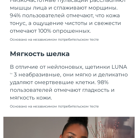
Ожидаемая дата доставки
мышцы лица и сглаживают морщины.
Пуэрто-Рико
8/12/26
94% пользователей отмечают, что кожа
тонус, а ощущение чистоты и свежести
Ожидаемая дата доставки
Катар
8/11/26
отмечают 100% опрошенных.
Основано на независимом потребительском тесте
Ожидаемая дата доставки
Реюньон
8/15/26
Мягкость шелка
Ожидаемая дата доставки
Румыния
В отличие от нейлоновых, щетинки LUNA
8/10/26
3 неабразивные, они мягко и деликатно
TM
Ожидаемая дата доставки
удаляют омертвевшие клетки. 98%
Россия
8/18/26
пользователей отмечают гладкость и
мягкость кожи.
Ожидаемая дата доставки
Саудовская Аравия
8/11/26
Основано на независимом потребительском тесте
Ожидаемая дата доставки
Сингапур
8/12/26
Ожидаемая дата доставки