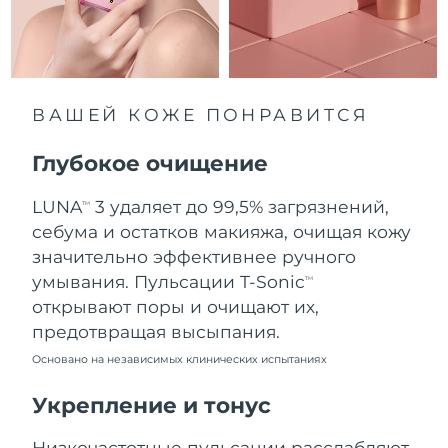
8/11/26
Ожидаемая дата доставки
Нидерланды
8/10/26
Ожидаемая дата доставки
ВАШЕЙ КОЖЕ ПОНРАВИТСЯ
Новая Зеландия
8/10/26
Глубокое очищение
Ожидаемая дата доставки
Норвегия
8/10/26
LUNA
3 удаляет до 99,5% загрязнений,
TM
Ожидаемая дата доставки
себума и остатков макияжа, очищая кожу
Оман
8/13/26
значительно эффективнее ручного
умывания. Пульсации T-Sonic
TM
Ожидаемая дата доставки
Филиппины
открывают поры и очищают их,
8/13/26
предотвращая высыпания.
Ожидаемая дата доставки
Польша
Основано на независимых клинических испытаниях
8/11/26
Укрепление и тонус
Ожидаемая дата доставки
Португалия
8/10/26
Низкочастотные пульсации расслабляют