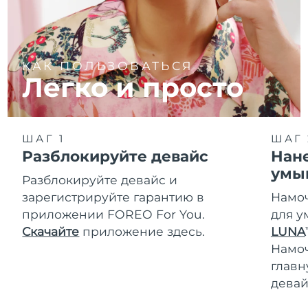
КАК ПОЛЬЗОВАТЬСЯ
Легко и просто
ШАГ 1
ШАГ 
Разблокируйте девайс
Нане
умы
Разблокируйте девайс и
зарегистрируйте гарантию в
Намоч
приложении FOREO For You.
для у
Скачайте
приложение здесь.
LUNA
T
Намо
главн
девай