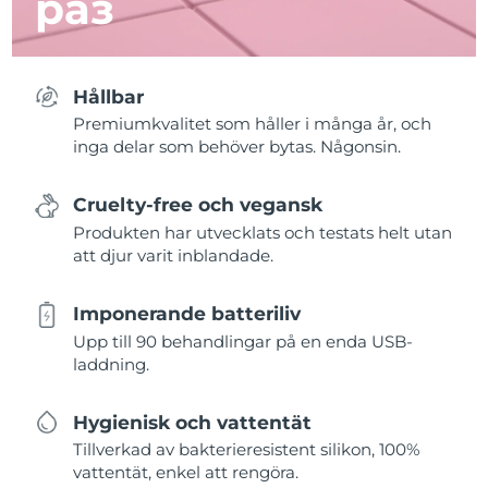
раз
Hållbar
Premiumkvalitet som håller i många år, och
inga delar som behöver bytas. Någonsin.
Cruelty-free och vegansk
Produkten har utvecklats och testats helt utan
att djur varit inblandade.
Imponerande batteriliv
Upp till 90 behandlingar på en enda USB-
laddning.
Hygienisk och vattentät
Tillverkad av bakterieresistent silikon, 100%
vattentät, enkel att rengöra.