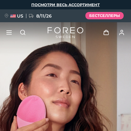
Перейти
ПОСМОТРИ ВЕСЬ АССОРТИМЕНТ
к
основному
содержанию
US
8/11/26
БЕСТСЕЛЛЕРЫ
НОВИНКА
Войти
Язык
BREAKING NEWS
Профиль пользователя
English
Deutsch
Español
Мои приборы
FAQ™ Pure Beauty-Tech Elixir
Français
Italiano
Português
Мои заказы
Polski
Svenska
Русский
Türkçe
简体中文
繁體中文
Мои адреса
issa™ Teeth Whitening Set
Мои подписки