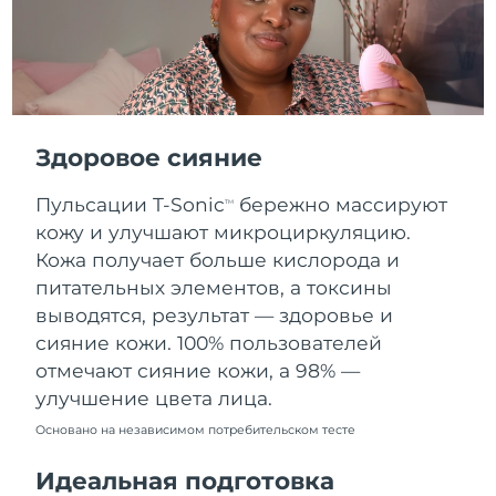
Словакия
8/10/26
Ожидаемая дата доставки
Словения
8/10/26
Южно-Африканская
Ожидаемая дата доставки
Республика
8/18/26
Здоровое сияние
Ожидаемая дата доставки
Пульсации T-Sonic
бережно массируют
Республика Корея
TM
8/12/26
кожу и улучшают микроциркуляцию.
Кожа получает больше кислорода и
Ожидаемая дата доставки
Испания
8/10/26
питательных элементов, а токсины
выводятся, результат — здоровье и
Ожидаемая дата доставки
Швеция
сияние кожи. 100% пользователей
8/10/26
отмечают сияние кожи, а 98% —
улучшение цвета лица.
Ожидаемая дата доставки
Швейцария
8/10/26
Основано на независимом потребительском тесте
Ожидаемая дата доставки
Тайвань
Идеальная подготовка
8/15/26