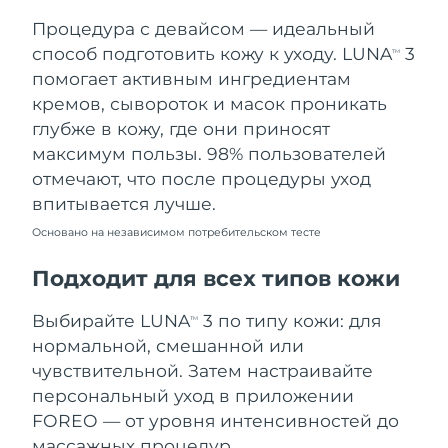
Процедура с девайсом — идеальный
Ожидаемая дата доставки
Таиланд
8/14/26
способ подготовить кожу к уходу. LUNA
3
TM
помогает активным ингредиентам
Ожидаемая дата доставки
Турция
кремов, сывороток и масок проникать
8/11/26
глубже в кожу, где они приносят
максимум пользы. 98% пользователей
Ожидаемая дата доставки
ОАЭ
8/11/26
отмечают, что после процедуры уход
впитывается лучше.
Ожидаемая дата доставки
Великобритания
8/10/26
Основано на независимом потребительском тесте
Соединенные
Подходит для всех типов кожи
Ожидаемая дата доставки
Штаты
8/11/26
Выбирайте LUNA
3 по типу кожи: для
TM
Ожидаемая дата доставки
нормальной, смешанной или
Узбекистан
8/15/26
чувствительной. Затем настраивайте
персональный уход в приложении
Ожидаемая дата доставки
Вьетнам
8/16/26
FOREO — от уровня интенсивностей до
массажных процедур.