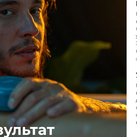
зультат