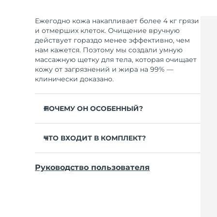
Ежегодно кожа накапливает более 4 кг грязи
и отмерших клеток. Очищение вручную
действует гораздо менее эффективно, чем
нам кажется. Поэтому мы создали умную
массажную щетку для тела, которая очищает
кожу от загрязнений и жира на 99% —
клинически доказано.
ПОЧЕМУ ОН ОСОБЕННЫЙ?
В 35 раз гигиеничнее нейлоновых щеток.
ЧТО ВХОДИТ В КОМПЛЕКТ?
Глубокое очищение уменьшает высыпания
на коже.
LUNA
4 body
TM
Борется с целлюлитом.
Руководство пользователя
Зарядный кабель USB
Предотвращает появление «клубничной
Краткое руководство
кожи» и вросших волос.
Руководство пользователя
Готовит кожу к нанесению крема или
лосьона.
Гарантия на 2 года (Испания, Португалия,