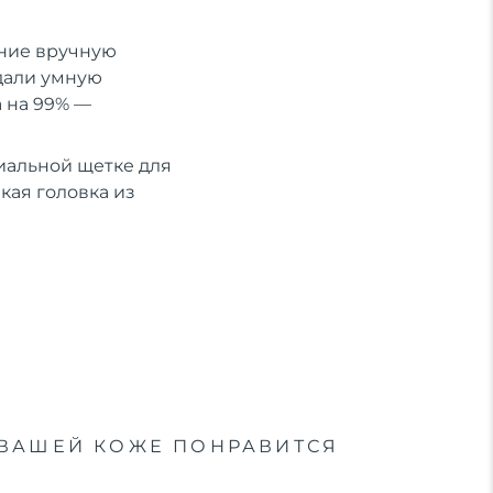
ение вручную
здали умную
а на 99% —
иальной щетке для
бкая головка из
ВАШЕЙ КОЖЕ ПОНРАВИТСЯ