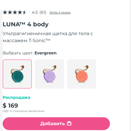
4.5
(61)
Write a review
4.5
out
LUNA™ 4 body
of
5
stars,
Ультрагигиеничная щетка для тела с
average
массажем T-Sonic™
rating
value.
Read
Выбрать цвет:
Evergreen
61
Reviews.
Same
page
link.
Распродажа
$ 169
НДС и пошлины включены
Добавить