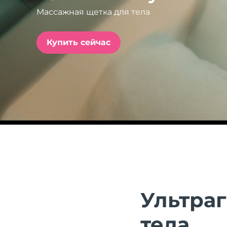
Массажная щетка для тела
issa™ Teeth Whitening Set
Купить сейчас
FAQ™ Dual LED Panel
ПОДАРКИ И НАБОРЫ
Специальные
предложения
БЕСТСЕЛЛЕРЫ
Ультра
тела