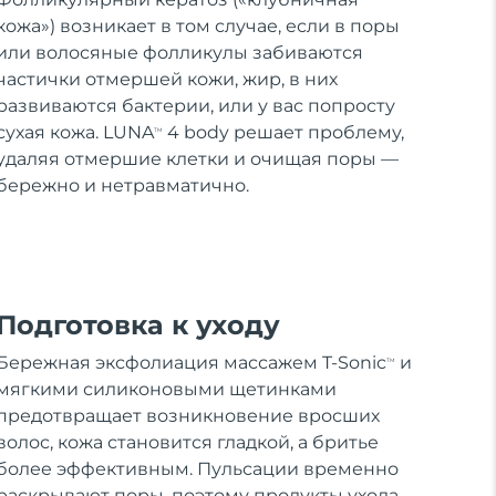
кожа») возникает в том случае, если в поры
или волосяные фолликулы забиваются
частички отмершей кожи, жир, в них
развиваются бактерии, или у вас попросту
сухая кожа. LUNA
4 body решает проблему,
TM
удаляя отмершие клетки и очищая поры —
бережно и нетравматично.
Подготовка к уходу
Бережная эксфолиация массажем T-Sonic
и
TM
мягкими силиконовыми щетинками
предотвращает возникновение вросших
волос, кожа становится гладкой, а бритье
более эффективным. Пульсации временно
раскрывают поры, поэтому продукты ухода