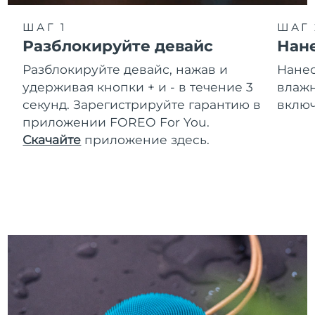
Ожидаемая дата доставки
ШАГ 1
ШАГ 
Таиланд
13/8/26
Разблокируйте девайс
Нане
Ожидаемая дата доставки
Разблокируйте девайс, нажав и
Нанес
Турция
10/8/26
удерживая кнопки + и - в течение 3
влажн
секунд. Зарегистрируйте гарантию в
включ
Ожидаемая дата доставки
ОАЭ
10/8/26
приложении FOREO For You.
Скачайте
приложение здесь.
Ожидаемая дата доставки
Великобритания
9/8/26
Соединенные
Ожидаемая дата доставки
Штаты
10/8/26
Ожидаемая дата доставки
Узбекистан
14/8/26
Ожидаемая дата доставки
Вьетнам
15/8/26