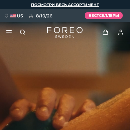
Перейти
ПОСМОТРИ ВЕСЬ АССОРТИМЕНТ
к
основному
содержанию
US
8/10/26
БЕСТСЕЛЛЕРЫ
НОВИНКА
Войти
Язык
BREAKING NEWS
Профиль пользователя
English
Deutsch
Español
Мои приборы
FAQ™ Pure Beauty-Tech Elixir
Français
Italiano
Português
Мои заказы
Polski
Svenska
Русский
Türkçe
简体中文
繁體中文
Мои адреса
issa™ Teeth Whitening Set
Мои подписки