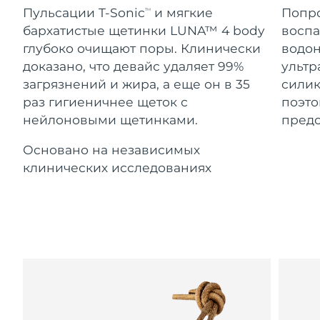
Advanced pore care essentials
For healthy hair
Ожидаемая дата доставки
Пульсации T-Sonic
и мягкие
Попро
18% PAP
TM
Гибралтар
Косметика
Для мужчин
13/8/26
бархатистые щетинки LUNA™ 4 body
воспа
глубоко очищают поры. Клинически
водон
Ожидаемая дата доставки
Греция
9/8/26
доказано, что девайс удаляет 99%
ультр
загрязнений и жира, а еще он в 35
силик
Ожидаемая дата доставки
Гонконг (САР)
раз гигиеничнее щеток с
поэто
10/8/26
Купить
нейлоновыми щетинками.
предо
Ожидаемая дата доставки
Венгрия
Основано на независимых
9/8/26
клинических исследованиях
FOREO APP
Ожидаемая дата доставки
Исландия
10/8/26
ПОДРОБНЕЕ
Ожидаемая дата доставки
Индонезия
7/8/26
Ожидаемая дата доставки
Ирландия
9/8/26
Ожидаемая дата доставки
о-в Мэн