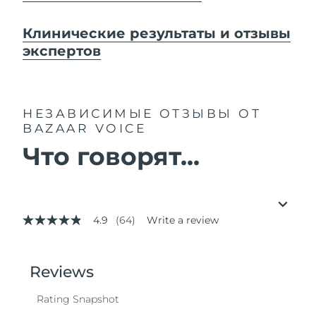
Клинические результаты и отзывы
экспертов
НЕЗАВИСИМЫЕ ОТЗЫВЫ
ОТ
BAZAAR VOICE
Что говорят...
4.9
(64)
Write a review
4.9
out
of
5
stars,
average
rating
value.
Read