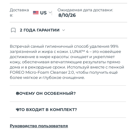
Словакия
9/8/26
Ожидаемая дата доставки:
Доставка
US
8/10/26
в:
Ожидаемая дата доставки
Словения
9/8/26
2 ГОДА ГАРАНТИИ
Южно-Африканская
Заказ на сайте автоматически покрывается
Ожидаемая дата доставки
полным гарантийным обслуживанием FOREO.
Республика
17/8/26
Это означает, что если в течение 2-х лет со дня
Встречай самый гигиеничный способ удаления 99%
покупки с продуктом возникнут проблемы,
загрязнений и жира с кожи. LUNA™ 4 – это новейшее
Ожидаемая дата доставки
FOREO заменит его бесплатно.
достижение в мире красоты: очищает и укрепляет
Республика Корея
11/8/26
кожу, обеспечивая впечатляющие результаты прямо
дома и в рекордные сроки. Используй вместе с пенкой
FOREO Micro-Foam Cleanser 2.0, чтобы получить ещё
Ожидаемая дата доставки
Испания
более мягкое и глубокое очищение.
9/8/26
Ожидаемая дата доставки
ПОЧЕМУ ОН ОСОБЕННЫЙ?
Швеция
9/8/26
96% пользователей отмечают более здоровый вид
кожи. 81% замечают уменьшение высыпаний.
ЧТО ВХОДИТ В КОМПЛЕКТ?
Ожидаемая дата доставки
Швейцария
9/8/26
Удаляет глубоко залегающие загрязнения и себум,
LUNA™ 4
не пересушивая кожу.
Руководство пользователя
LUNA™ Micro-Foam Cleanser 2.0
Ожидаемая дата доставки
86% пользователей отмечают, что кожа выглядит и
Тайвань
14/8/26
ощущается более упругой и эластичной.
Зарядный кабель USB