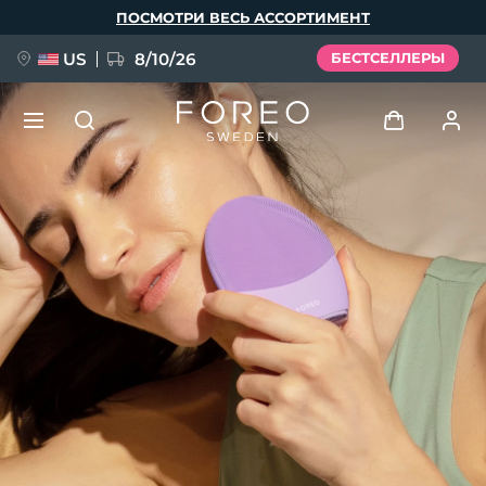
Перейти
ПОСМОТРИ ВЕСЬ АССОРТИМЕНТ
к
основному
содержанию
US
8/10/26
БЕСТСЕЛЛЕРЫ
НОВИНКА
Войти
Язык
BREAKING NEWS
Профиль пользователя
English
Deutsch
Español
Мои приборы
FAQ™ Pure Beauty-Tech Elixir
Français
Italiano
Português
Мои заказы
Polski
Svenska
Русский
Türkçe
简体中文
繁體中文
Мои адреса
issa™ Teeth Whitening Set
Мои подписки