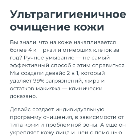
ШВЕДСКИЙ УХОД ЗА КОЖЕЙ
Ультрагигиеничное
очищение кожи
Ожидаемая дата доставки
Австралия
12/8/26
Очищение кожи
Лифтинг
Вы знали, что на коже накапливается
Ожидаемая дата доставки
Австрия
LUNA™ 4 набор
BEAR™ 2 набор
9/8/26
более 4 кг грязи и отмерших клеток за
Anti-aging massage
Microcurrent toning
год? Ручное умывание — не самый
Ожидаемая дата доставки
Бахрейн
эффективный способ с этим справиться.
10/8/26
Мы создали девайс 2 в 1, который
Увлажнение
Забота о полости рта
LUNA™ 4 Plus
BEAR™ 2 go
удаляет 99% загрязнений, жира и
Ожидаемая дата доставки
Бельгия
UFO™ 3 набор
issa™ 4
9/8/26
Massage, LED heating
Microcurrent toning on-the-go
остатков макияжа — клинически
FAQ™ АНТИВОЗРАСТНОЙ УХОД
Deep facial hydration
Hybrid silicone sonic toothbrush
доказано.
Ожидаемая дата доставки
Бермудские о-ва
15/8/26
NEW
Девайс создает индивидуальную
LUNA™ 4 Men
BEAR™ 2 eyes & lips
UFO™ 3 LED
issa™ 4 plus
программу очищения, в зависимости от
For men, anti-aging massage
Microcurrent line smoothing device
Босния и
Ожидаемая дата доставки
Near-infrared and red light therapy
типа кожи и проблемной зоны. А еще он
Smart hybrid silicone sonic toothbrush
Герцеговина
12/8/26
device
Омоложение
LED-процедуры
укрепляет кожу лица и шеи с помощью