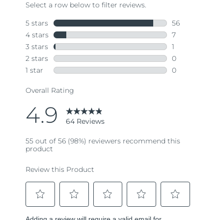
64
Reviews.
Same
page
link.