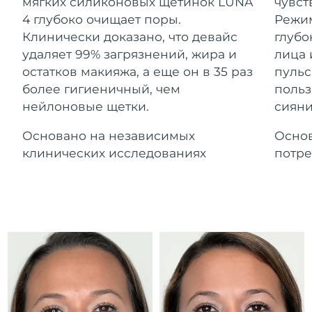
Advanced pore care essentials
мягких силиконовых щетинок LUNA
чувст
For healthy hair
Ожидаемая дата доставки
18% PAP
Гибралтар
4 глубоко очищает поры.
Режим
Косметика
Для мужчин
13/8/26
Клинически доказано, что девайс
глубо
Ожидаемая дата доставки
удаляет 99% загрязнений, жира и
лица 
Греция
9/8/26
остатков макияжа, а еще он в 35 раз
пульс
более гигиеничный, чем
польз
Ожидаемая дата доставки
Гонконг (САР)
нейлоновые щетки.
сияни
10/8/26
Купить
Основано на независимых
Основ
Ожидаемая дата доставки
Венгрия
9/8/26
клинических исследованиях
потре
FOREO APP
Ожидаемая дата доставки
Исландия
10/8/26
ПОДРОБНЕЕ
Ожидаемая дата доставки
Индонезия
7/8/26
Ожидаемая дата доставки
Ирландия
9/8/26
Ожидаемая дата доставки
о-в Мэн