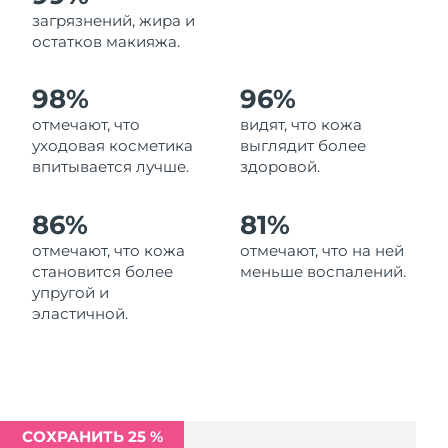
Ожидаемая дата доставки
загрязнений, жира и
Ливан
10/8/26
остатков макияжа.
Ожидаемая дата доставки
Литва
98%
96%
9/8/26
отмечают, что
видят, что кожа
Ожидаемая дата доставки
Люксембург
уходовая косметика
выглядит более
9/8/26
впитывается лучше.
здоровой.
Ожидаемая дата доставки
Макао (САР)
11/8/26
86%
81%
отмечают, что кожа
отмечают, что на ней
Ожидаемая дата доставки
Малайзия
становится более
меньше воспалений.
12/8/26
упругой и
эластичной.
Ожидаемая дата доставки
Мальта
9/8/26
Ожидаемая дата доставки
Мексика
13/8/26
СОХРАНИТЬ 25 %
Ожидаемая дата доставки
Монако