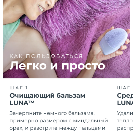
КАК ПОЛЬЗОВАТЬСЯ
Легко и просто
ШАГ 1
ШАГ 
Очищающий бальзам
Сре
LUNA™
LUN
Зачерпните немного бальзама,
Удали
примерно размером с миндальный
тепло
орех, и разотрите между пальцами,
распр