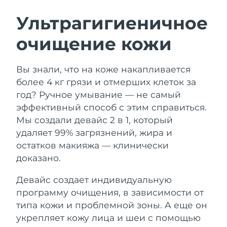
ШВЕДСКИЙ УХОД ЗА КОЖЕЙ
Ультрагигиеничное
очищение кожи
Ожидаемая дата доставки
Австралия
8/11/26
Очищение кожи
Лифтинг
Вы знали, что на коже накапливается
Ожидаемая дата доставки
Австрия
LUNA™ 4 набор
BEAR™ 2 набор
8/8/26
более 4 кг грязи и отмерших клеток за
Anti-aging massage
Microcurrent toning
год? Ручное умывание — не самый
Ожидаемая дата доставки
Бахрейн
эффективный способ с этим справиться.
8/9/26
Мы создали девайс 2 в 1, который
Увлажнение
Забота о полости рта
LUNA™ 4 Plus
BEAR™ 2 go
удаляет 99% загрязнений, жира и
Ожидаемая дата доставки
Бельгия
UFO™ 3 набор
issa™ 4
8/8/26
Massage, LED heating
Microcurrent toning on-the-go
остатков макияжа — клинически
FAQ™ АНТИВОЗРАСТНОЙ УХОД
Deep facial hydration
Hybrid silicone sonic toothbrush
доказано.
Ожидаемая дата доставки
Бермудские о-ва
8/14/26
NEW
Девайс создает индивидуальную
LUNA™ 4 Men
BEAR™ 2 eyes & lips
UFO™ 3 LED
issa™ 4 plus
программу очищения, в зависимости от
For men, anti-aging massage
Microcurrent line smoothing device
Босния и
Ожидаемая дата доставки
Near-infrared and red light therapy
типа кожи и проблемной зоны. А еще он
Smart hybrid silicone sonic toothbrush
Герцеговина
8/11/26
device
Омоложение
LED-процедуры
укрепляет кожу лица и шеи с помощью