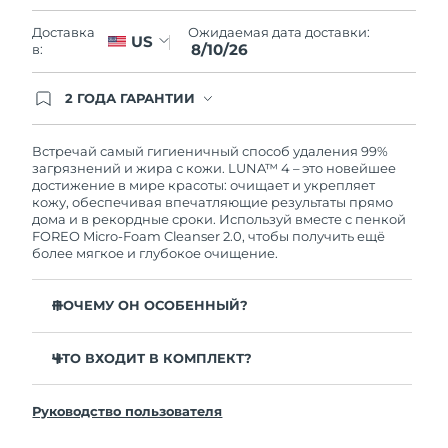
Словакия
8/8/26
Ожидаемая дата доставки:
Доставка
US
8/10/26
в:
Ожидаемая дата доставки
Словения
8/8/26
2 ГОДА ГАРАНТИИ
Южно-Африканская
Заказ на сайте автоматически покрывается
Ожидаемая дата доставки
полным гарантийным обслуживанием FOREO.
Республика
8/16/26
Это означает, что если в течение 2-х лет со дня
Встречай самый гигиеничный способ удаления 99%
покупки с продуктом возникнут проблемы,
загрязнений и жира с кожи. LUNA™ 4 – это новейшее
Ожидаемая дата доставки
FOREO заменит его бесплатно.
достижение в мире красоты: очищает и укрепляет
Республика Корея
8/10/26
кожу, обеспечивая впечатляющие результаты прямо
дома и в рекордные сроки. Используй вместе с пенкой
FOREO Micro-Foam Cleanser 2.0, чтобы получить ещё
Ожидаемая дата доставки
Испания
более мягкое и глубокое очищение.
8/8/26
Ожидаемая дата доставки
ПОЧЕМУ ОН ОСОБЕННЫЙ?
Швеция
8/8/26
96% пользователей отмечают более здоровый вид
кожи. 81% замечают уменьшение высыпаний.
ЧТО ВХОДИТ В КОМПЛЕКТ?
Ожидаемая дата доставки
Швейцария
8/8/26
Удаляет глубоко залегающие загрязнения и себум,
LUNA™ 4
не пересушивая кожу.
Руководство пользователя
LUNA™ Micro-Foam Cleanser 2.0
Ожидаемая дата доставки
86% пользователей отмечают, что кожа выглядит и
Тайвань
8/13/26
ощущается более упругой и эластичной.
Зарядный кабель USB