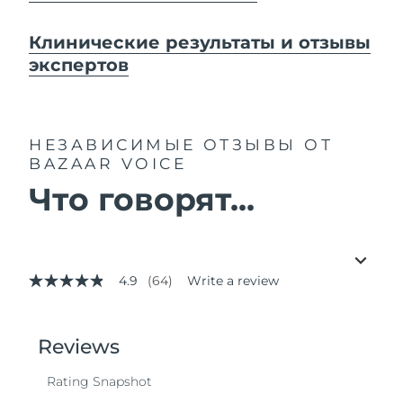
Клинические результаты и отзывы
экспертов
НЕЗАВИСИМЫЕ ОТЗЫВЫ
ОТ
BAZAAR VOICE
Что говорят...
4.9
(64)
Write a review
4.9
out
of
5
stars,
average
rating
value.
Read