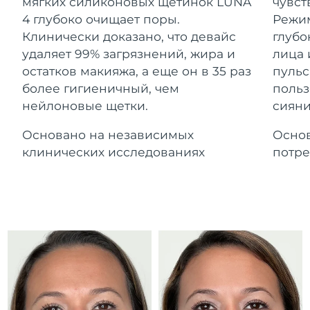
Advanced pore care essentials
мягких силиконовых щетинок LUNA
чувст
For healthy hair
Ожидаемая дата доставки
18% PAP
Гибралтар
4 глубоко очищает поры.
Режим
Косметика
Для мужчин
8/12/26
Клинически доказано, что девайс
глубо
Ожидаемая дата доставки
удаляет 99% загрязнений, жира и
лица 
Греция
8/8/26
остатков макияжа, а еще он в 35 раз
пульс
более гигиеничный, чем
польз
Ожидаемая дата доставки
Гонконг (САР)
нейлоновые щетки.
сияни
8/9/26
Купить
Основано на независимых
Основ
Ожидаемая дата доставки
Венгрия
8/8/26
клинических исследованиях
потре
FOREO APP
Ожидаемая дата доставки
Исландия
8/9/26
ПОДРОБНЕЕ
Ожидаемая дата доставки
Индонезия
8/6/26
Ожидаемая дата доставки
Ирландия
8/8/26
Ожидаемая дата доставки
о-в Мэн