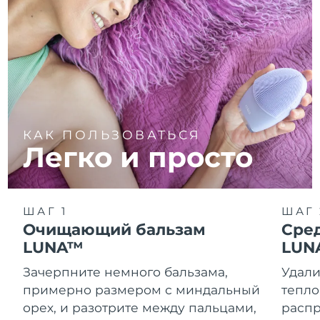
КАК ПОЛЬЗОВАТЬСЯ
Легко и просто
ШАГ 1
ШАГ 
Очищающий бальзам
Сре
LUNA™
LUN
Зачерпните немного бальзама,
Удали
примерно размером с миндальный
тепло
орех, и разотрите между пальцами,
распр