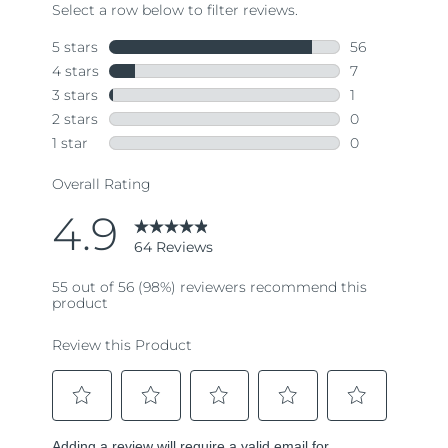
64
Reviews.
Same
page
link.