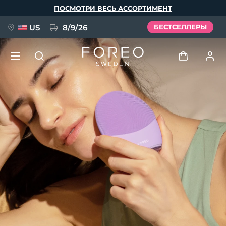
Перейти
ПОСМОТРИ ВЕСЬ АССОРТИМЕНТ
к
основному
содержанию
US
8/9/26
БЕСТСЕЛЛЕРЫ
НОВИНКА
Войти
Язык
BREAKING NEWS
Профиль пользователя
English
Deutsch
Español
Мои приборы
FAQ™ Pure Beauty-Tech Elixir
Français
Italiano
Português
Мои заказы
Polski
Svenska
Русский
Türkçe
简体中文
繁體中文
Мои адреса
issa™ Teeth Whitening Set
Мои подписки