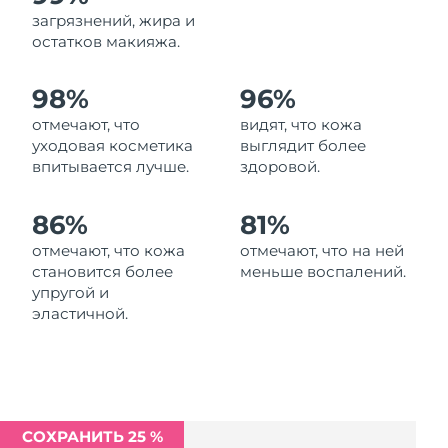
Ожидаемая дата доставки
загрязнений, жира и
Ливан
8/9/26
остатков макияжа.
Ожидаемая дата доставки
Литва
98%
96%
8/8/26
отмечают, что
видят, что кожа
Ожидаемая дата доставки
Люксембург
уходовая косметика
выглядит более
8/8/26
впитывается лучше.
здоровой.
Ожидаемая дата доставки
Макао (САР)
8/10/26
86%
81%
отмечают, что кожа
отмечают, что на ней
Ожидаемая дата доставки
Малайзия
становится более
меньше воспалений.
8/11/26
упругой и
эластичной.
Ожидаемая дата доставки
Мальта
8/8/26
Ожидаемая дата доставки
Мексика
8/12/26
СОХРАНИТЬ 25 %
Ожидаемая дата доставки
Монако