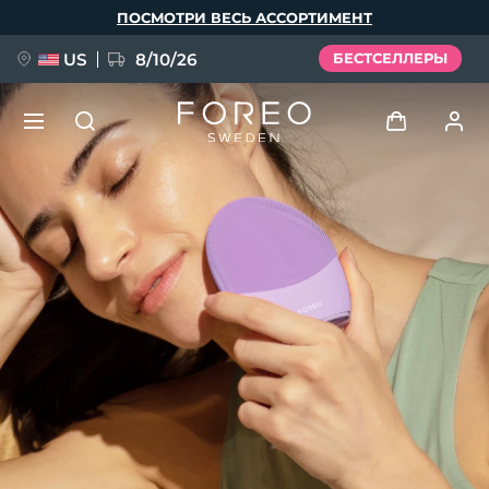
Перейти
ПОСМОТРИ ВЕСЬ АССОРТИМЕНТ
к
основному
содержанию
US
8/10/26
БЕСТСЕЛЛЕРЫ
НОВИНКА
Войти
Язык
BREAKING NEWS
Профиль пользователя
English
Deutsch
Español
Мои приборы
FAQ™ Pure Beauty-Tech Elixir
Français
Italiano
Português
Мои заказы
Polski
Svenska
Русский
Türkçe
简体中文
繁體中文
Мои адреса
issa™ Teeth Whitening Set
Мои подписки