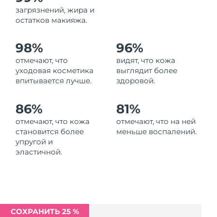
Ожидаемая дата доставки
загрязнений, жира и
Ливан
8/10/26
остатков макияжа.
Ожидаемая дата доставки
Литва
98%
96%
8/9/26
отмечают, что
видят, что кожа
Ожидаемая дата доставки
Люксембург
уходовая косметика
выглядит более
8/9/26
впитывается лучше.
здоровой.
Ожидаемая дата доставки
Макао (САР)
8/11/26
86%
81%
отмечают, что кожа
отмечают, что на ней
Ожидаемая дата доставки
Малайзия
становится более
меньше воспалений.
8/12/26
упругой и
эластичной.
Ожидаемая дата доставки
Мальта
8/9/26
Ожидаемая дата доставки
Мексика
8/13/26
СОХРАНИТЬ 25 %
Ожидаемая дата доставки
Монако