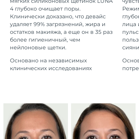
Advanced pore care essentials
мягких силиконовых щетинок LUNA
чувст
For healthy hair
Ожидаемая дата доставки
18% PAP
Гибралтар
4 глубоко очищает поры.
Режим
Косметика
Для мужчин
8/13/26
Клинически доказано, что девайс
глубо
Ожидаемая дата доставки
удаляет 99% загрязнений, жира и
лица 
Греция
8/9/26
остатков макияжа, а еще он в 35 раз
пульс
более гигиеничный, чем
польз
Ожидаемая дата доставки
Гонконг (САР)
нейлоновые щетки.
сияни
8/10/26
Купить
Основано на независимых
Основ
Ожидаемая дата доставки
Венгрия
8/9/26
клинических исследованиях
потре
FOREO APP
Ожидаемая дата доставки
Исландия
8/10/26
ПОДРОБНЕЕ
Ожидаемая дата доставки
Индонезия
8/7/26
Ожидаемая дата доставки
Ирландия
8/9/26
Ожидаемая дата доставки
о-в Мэн