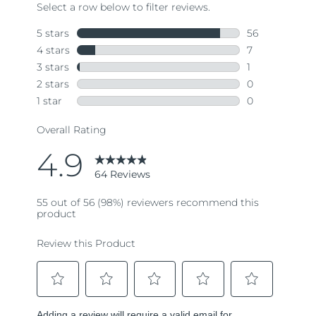
64
Reviews.
Same
page
link.