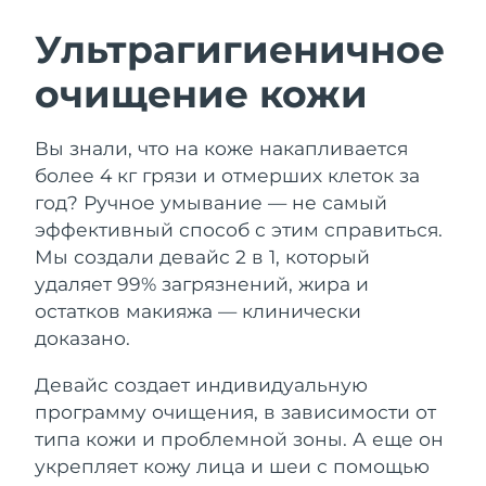
ШВЕДСКИЙ УХОД ЗА КОЖЕЙ
Ультрагигиеничное
очищение кожи
Ожидаемая дата доставки
Австралия
8/12/26
Очищение кожи
Лифтинг
Вы знали, что на коже накапливается
Ожидаемая дата доставки
Австрия
LUNA™ 4 набор
BEAR™ 2 набор
8/9/26
более 4 кг грязи и отмерших клеток за
Anti-aging massage
Microcurrent toning
год? Ручное умывание — не самый
Ожидаемая дата доставки
Бахрейн
эффективный способ с этим справиться.
8/10/26
Мы создали девайс 2 в 1, который
Увлажнение
Забота о полости рта
LUNA™ 4 Plus
BEAR™ 2 go
удаляет 99% загрязнений, жира и
Ожидаемая дата доставки
Бельгия
UFO™ 3 набор
issa™ 4
8/9/26
Massage, LED heating
Microcurrent toning on-the-go
остатков макияжа — клинически
FAQ™ АНТИВОЗРАСТНОЙ УХОД
Deep facial hydration
Hybrid silicone sonic toothbrush
доказано.
Ожидаемая дата доставки
Бермудские о-ва
8/15/26
NEW
Девайс создает индивидуальную
LUNA™ 4 Men
BEAR™ 2 eyes & lips
UFO™ 3 LED
issa™ 4 plus
программу очищения, в зависимости от
For men, anti-aging massage
Microcurrent line smoothing device
Босния и
Ожидаемая дата доставки
Near-infrared and red light therapy
типа кожи и проблемной зоны. А еще он
Smart hybrid silicone sonic toothbrush
Герцеговина
8/12/26
device
Омоложение
LED-процедуры
укрепляет кожу лица и шеи с помощью