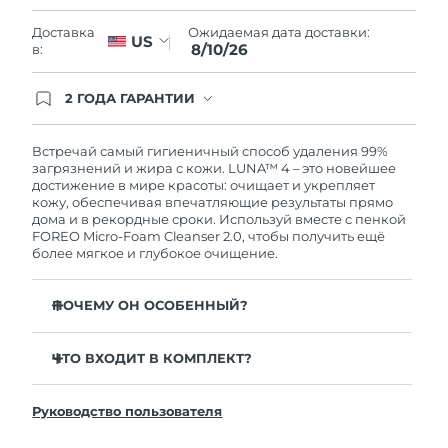
Словакия
8/9/26
Ожидаемая дата доставки:
Доставка
US
8/10/26
в:
Ожидаемая дата доставки
Словения
8/9/26
2 ГОДА ГАРАНТИИ
Южно-Африканская
Заказ на сайте автоматически покрывается
Ожидаемая дата доставки
полным гарантийным обслуживанием FOREO.
Республика
8/17/26
Это означает, что если в течение 2-х лет со дня
Встречай самый гигиеничный способ удаления 99%
покупки с продуктом возникнут проблемы,
загрязнений и жира с кожи. LUNA™ 4 – это новейшее
Ожидаемая дата доставки
FOREO заменит его бесплатно.
достижение в мире красоты: очищает и укрепляет
Республика Корея
8/11/26
кожу, обеспечивая впечатляющие результаты прямо
дома и в рекордные сроки. Используй вместе с пенкой
FOREO Micro-Foam Cleanser 2.0, чтобы получить ещё
Ожидаемая дата доставки
Испания
более мягкое и глубокое очищение.
8/9/26
Ожидаемая дата доставки
ПОЧЕМУ ОН ОСОБЕННЫЙ?
Швеция
8/9/26
96% пользователей отмечают более здоровый вид
кожи. 81% замечают уменьшение высыпаний.
ЧТО ВХОДИТ В КОМПЛЕКТ?
Ожидаемая дата доставки
Швейцария
8/9/26
Удаляет глубоко залегающие загрязнения и себум,
LUNA™ 4
не пересушивая кожу.
Руководство пользователя
LUNA™ Micro-Foam Cleanser 2.0
Ожидаемая дата доставки
86% пользователей отмечают, что кожа выглядит и
Тайвань
8/14/26
ощущается более упругой и эластичной.
Зарядный кабель USB