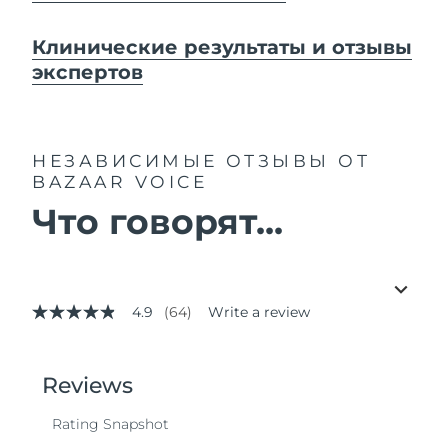
Клинические результаты и отзывы
экспертов
НЕЗАВИСИМЫЕ ОТЗЫВЫ
ОТ
BAZAAR VOICE
Что говорят...
4.9
(64)
Write a review
4.9
out
of
5
stars,
average
rating
value.
Read