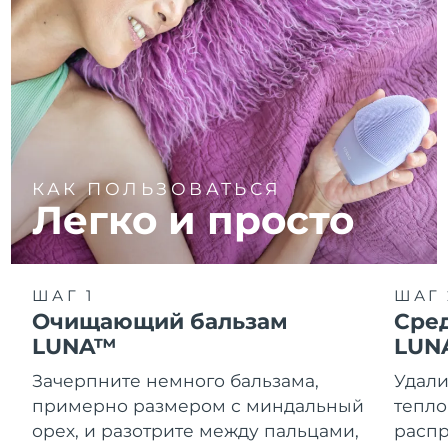
КАК ПОЛЬЗОВАТЬСЯ
Легко и просто
ШАГ 1
ШАГ 
Очищающий бальзам
Сре
LUNA™
LUN
Зачерпните немного бальзама,
Удали
примерно размером с миндальный
тепло
орех, и разотрите между пальцами,
распр