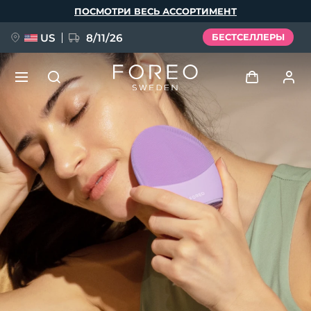
Перейти
ПОСМОТРИ ВЕСЬ АССОРТИМЕНТ
к
основному
содержанию
US
8/11/26
БЕСТСЕЛЛЕРЫ
НОВИНКА
Войти
Язык
BREAKING NEWS
Профиль пользователя
English
Deutsch
Español
Мои приборы
FAQ™ Pure Beauty-Tech Elixir
Français
Italiano
Português
Мои заказы
Polski
Svenska
Русский
Türkçe
简体中文
繁體中文
Мои адреса
issa™ Teeth Whitening Set
Мои подписки