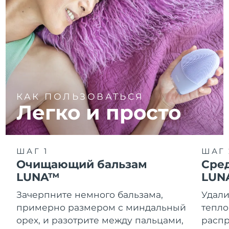
КАК ПОЛЬЗОВАТЬСЯ
Легко и просто
ШАГ 1
ШАГ 
Очищающий бальзам
Сре
LUNA™
LUN
Зачерпните немного бальзама,
Удали
примерно размером с миндальный
тепло
орех, и разотрите между пальцами,
распр