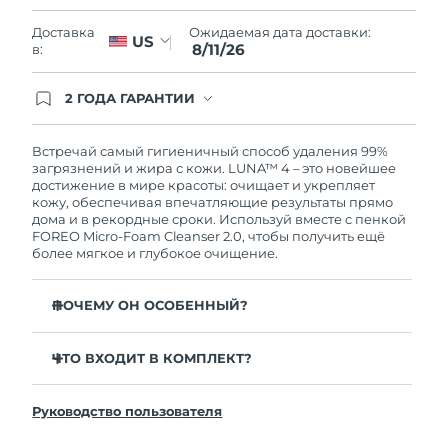
Словакия
10/08/2026
Ожидаемая дата доставки:
Доставка
US
8/11/26
в:
Ожидаемая дата доставки
Словения
10/08/2026
2 ГОДА ГАРАНТИИ
Южно-Африканская
Заказ на сайте автоматически покрывается
Ожидаемая дата доставки
полным гарантийным обслуживанием FOREO.
Республика
18/08/2026
Это означает, что если в течение 2-х лет со дня
Встречай самый гигиеничный способ удаления 99%
покупки с продуктом возникнут проблемы,
загрязнений и жира с кожи. LUNA™ 4 – это новейшее
Ожидаемая дата доставки
FOREO заменит его бесплатно.
достижение в мире красоты: очищает и укрепляет
Республика Корея
12/08/2026
кожу, обеспечивая впечатляющие результаты прямо
дома и в рекордные сроки. Используй вместе с пенкой
FOREO Micro-Foam Cleanser 2.0, чтобы получить ещё
Ожидаемая дата доставки
Испания
более мягкое и глубокое очищение.
10/08/2026
Ожидаемая дата доставки
ПОЧЕМУ ОН ОСОБЕННЫЙ?
Швеция
10/08/2026
96% пользователей отмечают более здоровый вид
кожи. 81% замечают уменьшение высыпаний.
ЧТО ВХОДИТ В КОМПЛЕКТ?
Ожидаемая дата доставки
Швейцария
10/08/2026
Удаляет глубоко залегающие загрязнения и себум,
LUNA™ 4
не пересушивая кожу.
Руководство пользователя
LUNA™ Micro-Foam Cleanser 2.0
Ожидаемая дата доставки
86% пользователей отмечают, что кожа выглядит и
Тайвань
15/08/2026
ощущается более упругой и эластичной.
Зарядный кабель USB