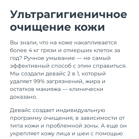
ШВЕДСКИЙ УХОД ЗА КОЖЕЙ
Ультрагигиеничное
очищение кожи
Ожидаемая дата доставки
Австралия
13/08/2026
Очищение кожи
Лифтинг
Вы знали, что на коже накапливается
Ожидаемая дата доставки
Австрия
LUNA™ 4 набор
BEAR™ 2 набор
10/08/2026
более 4 кг грязи и отмерших клеток за
Anti-aging massage
Microcurrent toning
год? Ручное умывание — не самый
Ожидаемая дата доставки
Бахрейн
эффективный способ с этим справиться.
11/08/2026
Мы создали девайс 2 в 1, который
Увлажнение
Забота о полости рта
LUNA™ 4 Plus
BEAR™ 2 go
удаляет 99% загрязнений, жира и
Ожидаемая дата доставки
Бельгия
UFO™ 3 набор
issa™ 4
10/08/2026
Massage, LED heating
Microcurrent toning on-the-go
остатков макияжа — клинически
FAQ™ АНТИВОЗРАСТНОЙ УХОД
Deep facial hydration
Hybrid silicone sonic toothbrush
доказано.
Ожидаемая дата доставки
Бермудские о-ва
16/08/2026
NEW
Девайс создает индивидуальную
LUNA™ 4 Men
BEAR™ 2 eyes & lips
UFO™ 3 LED
issa™ 4 plus
программу очищения, в зависимости от
For men, anti-aging massage
Microcurrent line smoothing device
Босния и
Ожидаемая дата доставки
Near-infrared and red light therapy
типа кожи и проблемной зоны. А еще он
Smart hybrid silicone sonic toothbrush
Герцеговина
13/08/2026
device
Омоложение
LED-процедуры
укрепляет кожу лица и шеи с помощью