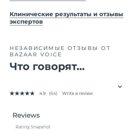
Клинические результаты и отзывы
экспертов
НЕЗАВИСИМЫЕ ОТЗЫВЫ
ОТ
BAZAAR VOICE
Что говорят...
4.9
(64)
Write a review
4.9
out
of
5
stars,
average
rating
value.
Read