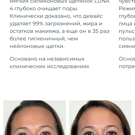
Advanced pore care essentials
мягких силиконовых щетинок LUNA
чувст
For healthy hair
Ожидаемая дата доставки
18% PAP
Гибралтар
4 глубоко очищает поры.
Режим
Косметика
Для мужчин
14/08/2026
Клинически доказано, что девайс
глубо
Ожидаемая дата доставки
удаляет 99% загрязнений, жира и
лица 
Греция
10/08/2026
остатков макияжа, а еще он в 35 раз
пульс
более гигиеничный, чем
польз
Ожидаемая дата доставки
Гонконг (САР)
нейлоновые щетки.
сияни
11/08/2026
Купить
Основано на независимых
Основ
Ожидаемая дата доставки
Венгрия
10/08/2026
клинических исследованиях
потре
FOREO APP
Ожидаемая дата доставки
Исландия
11/08/2026
ПОДРОБНЕЕ
Ожидаемая дата доставки
Индонезия
08/08/2026
Ожидаемая дата доставки
Ирландия
10/08/2026
Ожидаемая дата доставки
о-в Мэн