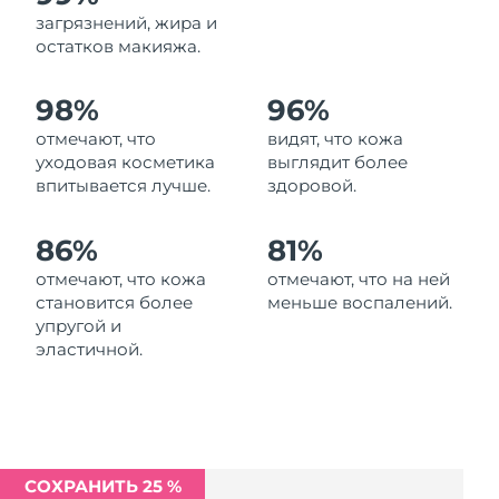
Ожидаемая дата доставки
загрязнений, жира и
Ливан
11/08/2026
остатков макияжа.
Ожидаемая дата доставки
Литва
98%
96%
10/08/2026
отмечают, что
видят, что кожа
Ожидаемая дата доставки
Люксембург
уходовая косметика
выглядит более
10/08/2026
впитывается лучше.
здоровой.
Ожидаемая дата доставки
Макао (САР)
12/08/2026
86%
81%
отмечают, что кожа
отмечают, что на ней
Ожидаемая дата доставки
Малайзия
становится более
меньше воспалений.
13/08/2026
упругой и
эластичной.
Ожидаемая дата доставки
Мальта
10/08/2026
Ожидаемая дата доставки
Мексика
14/08/2026
СОХРАНИТЬ 25 %
Ожидаемая дата доставки
Монако