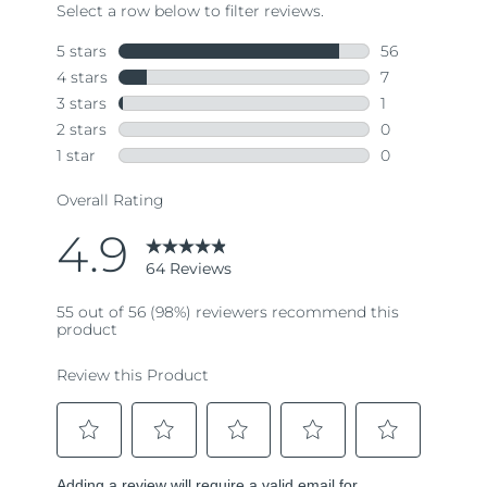
64
Reviews.
Same
page
link.