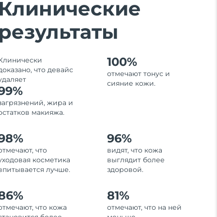
Клинические
результаты
100%
Клинически
доказано, что девайс
отмечают тонус и
удаляет
сияние кожи.
99%
загрязнений, жира и
остатков макияжа.
98%
96%
отмечают, что
видят, что кожа
уходовая косметика
выглядит более
впитывается лучше.
здоровой.
86%
81%
отмечают, что кожа
отмечают, что на ней