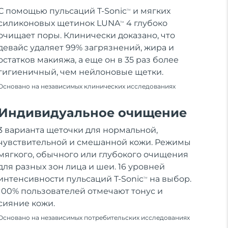
С помощью пульсаций T-Sonic
и мягких
TM
силиконовых щетинок LUNA
4 глубоко
TM
очищает поры. Клинически доказано, что
девайс удаляет 99% загрязнений, жира и
остатков макияжа, а еще он в 35 раз более
гигиеничный, чем нейлоновые щетки.
Основано на независимых клинических исследованиях
Индивидуальное очищение
3 варианта щеточки для нормальной,
чувствительной и смешанной кожи. Режимы
мягкого, обычного или глубокого очищения
для разных зон лица и шеи. 16 уровней
интенсивности пульсаций T-Sonic
на выбор.
TM
100% пользователей отмечают тонус и
сияние кожи.
Основано на независимых потребительских исследованиях