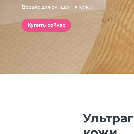
Девайс для очищения кожи
issa™ Teeth Whitening Set
Купить сейчас
FAQ™ Dual LED Panel
ПОДАРКИ И НАБОРЫ
Специальные
предложения
БЕСТСЕЛЛЕРЫ
Ультра
кожи