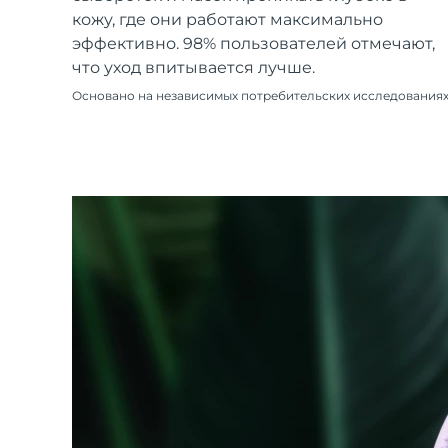
Уход KIWI™
All acne treatment devices
All revitalizing eye massagers
Serum
кожу, где они работают максимально
issa™ Teeth Whitening Gel
Advanced pore care essentials
For healthy hair
эффективно. 98% пользователей отмечают,
18% PAP
что уход впитывается лучше.
Косметика
Для мужчин
Основано на независимых потребительских исследования
Купить
FOREO APP
ПОДРОБНЕЕ