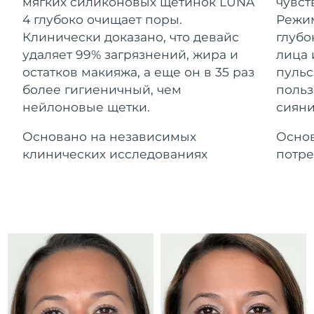
Advanced pore care essentials
мягких силиконовых щетинок LUNA
чувст
For healthy hair
Ожидаемая дата доставки
18% PAP
Гибралтар
4 глубоко очищает поры.
Режим
Косметика
Для мужчин
15/8/26
Клинически доказано, что девайс
глубо
Ожидаемая дата доставки
удаляет 99% загрязнений, жира и
лица 
Греция
11/8/26
остатков макияжа, а еще он в 35 раз
пульс
более гигиеничный, чем
польз
Ожидаемая дата доставки
Гонконг (САР)
нейлоновые щетки.
сияни
12/8/26
Купить
Основано на независимых
Основ
Ожидаемая дата доставки
Венгрия
11/8/26
клинических исследованиях
потре
FOREO APP
Ожидаемая дата доставки
Исландия
12/8/26
ПОДРОБНЕЕ
Ожидаемая дата доставки
Индонезия
9/8/26
Ожидаемая дата доставки
Ирландия
11/8/26
Ожидаемая дата доставки
о-в Мэн