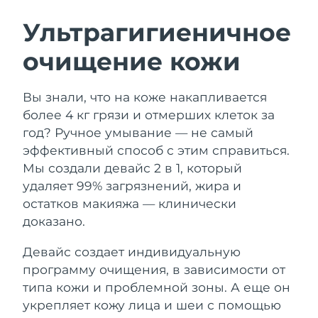
ШВЕДСКИЙ УХОД ЗА КОЖЕЙ
Ультрагигиеничное
очищение кожи
Ожидаемая дата доставки
Австралия
14/8/26
Очищение кожи
Лифтинг
Вы знали, что на коже накапливается
Ожидаемая дата доставки
Австрия
LUNA™ 4 набор
BEAR™ 2 набор
11/8/26
более 4 кг грязи и отмерших клеток за
Anti-aging massage
Microcurrent toning
год? Ручное умывание — не самый
Ожидаемая дата доставки
Бахрейн
эффективный способ с этим справиться.
12/8/26
Мы создали девайс 2 в 1, который
Увлажнение
Забота о полости рта
LUNA™ 4 Plus
BEAR™ 2 go
удаляет 99% загрязнений, жира и
Ожидаемая дата доставки
Бельгия
UFO™ 3 набор
issa™ 4
11/8/26
Massage, LED heating
Microcurrent toning on-the-go
остатков макияжа — клинически
FAQ™ АНТИВОЗРАСТНОЙ УХОД
Deep facial hydration
Hybrid silicone sonic toothbrush
доказано.
Ожидаемая дата доставки
Бермудские о-ва
17/8/26
NEW
Девайс создает индивидуальную
LUNA™ 4 Men
BEAR™ 2 eyes & lips
UFO™ 3 LED
issa™ 4 plus
программу очищения, в зависимости от
For men, anti-aging massage
Microcurrent line smoothing device
Босния и
Ожидаемая дата доставки
Near-infrared and red light therapy
типа кожи и проблемной зоны. А еще он
Smart hybrid silicone sonic toothbrush
Герцеговина
14/8/26
device
Омоложение
LED-процедуры
укрепляет кожу лица и шеи с помощью