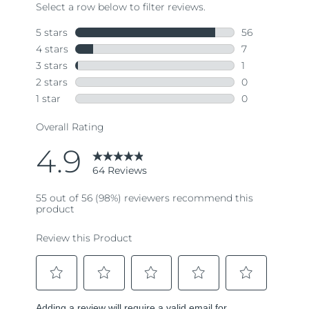
64
Reviews.
Same
page
link.