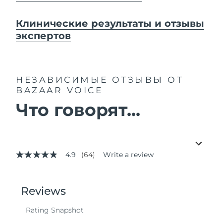
Клинические результаты и отзывы
экспертов
НЕЗАВИСИМЫЕ ОТЗЫВЫ
ОТ
BAZAAR VOICE
Что говорят...
4.9
(64)
Write a review
4.9
out
of
5
stars,
average
rating
value.
Read