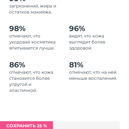
Ожидаемая дата доставки
загрязнений, жира и
Ливан
12/8/26
остатков макияжа.
Ожидаемая дата доставки
Литва
98%
96%
11/8/26
отмечают, что
видят, что кожа
Ожидаемая дата доставки
Люксембург
уходовая косметика
выглядит более
11/8/26
впитывается лучше.
здоровой.
Ожидаемая дата доставки
Макао (САР)
13/8/26
86%
81%
отмечают, что кожа
отмечают, что на ней
Ожидаемая дата доставки
Малайзия
становится более
меньше воспалений.
14/8/26
упругой и
эластичной.
Ожидаемая дата доставки
Мальта
11/8/26
Ожидаемая дата доставки
Мексика
15/8/26
СОХРАНИТЬ 25 %
Ожидаемая дата доставки
Монако