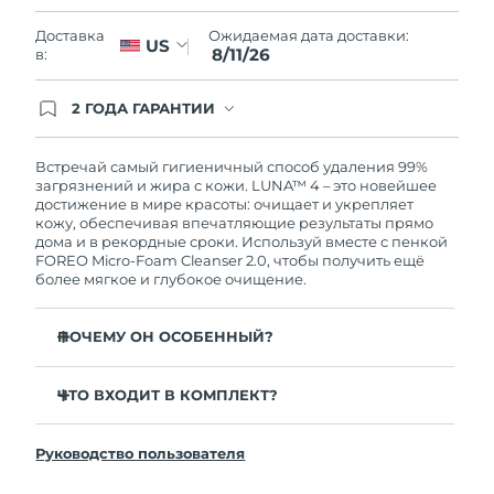
Словакия
11/8/26
Ожидаемая дата доставки:
Доставка
US
8/11/26
в:
Ожидаемая дата доставки
Словения
11/8/26
2 ГОДА ГАРАНТИИ
Южно-Африканская
Заказ на сайте автоматически покрывается
Ожидаемая дата доставки
полным гарантийным обслуживанием FOREO.
Республика
19/8/26
Это означает, что если в течение 2-х лет со дня
Встречай самый гигиеничный способ удаления 99%
покупки с продуктом возникнут проблемы,
загрязнений и жира с кожи. LUNA™ 4 – это новейшее
Ожидаемая дата доставки
FOREO заменит его бесплатно.
достижение в мире красоты: очищает и укрепляет
Республика Корея
13/8/26
кожу, обеспечивая впечатляющие результаты прямо
дома и в рекордные сроки. Используй вместе с пенкой
FOREO Micro-Foam Cleanser 2.0, чтобы получить ещё
Ожидаемая дата доставки
Испания
более мягкое и глубокое очищение.
11/8/26
Ожидаемая дата доставки
ПОЧЕМУ ОН ОСОБЕННЫЙ?
Швеция
11/8/26
96% пользователей отмечают более здоровый вид
кожи. 81% замечают уменьшение высыпаний.
ЧТО ВХОДИТ В КОМПЛЕКТ?
Ожидаемая дата доставки
Швейцария
11/8/26
Удаляет глубоко залегающие загрязнения и себум,
LUNA™ 4
не пересушивая кожу.
Руководство пользователя
LUNA™ Micro-Foam Cleanser 2.0
Ожидаемая дата доставки
86% пользователей отмечают, что кожа выглядит и
Тайвань
16/8/26
ощущается более упругой и эластичной.
Зарядный кабель USB