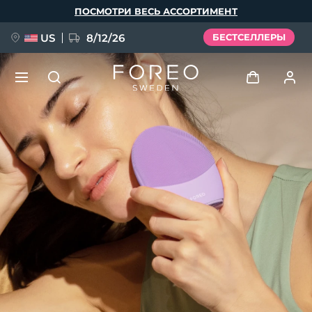
Перейти
ПОСМОТРИ ВЕСЬ АССОРТИМЕНТ
к
основному
содержанию
US
8/12/26
БЕСТСЕЛЛЕРЫ
НОВИНКА
Войти
Язык
BREAKING NEWS
Профиль пользователя
English
Deutsch
Español
Мои приборы
FAQ™ Pure Beauty-Tech Elixir
Français
Italiano
Português
Мои заказы
Polski
Svenska
Русский
Türkçe
简体中文
繁體中文
Мои адреса
issa™ Teeth Whitening Set
Мои подписки