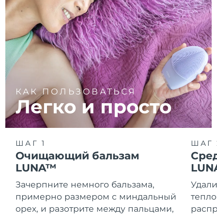
КАК ПОЛЬЗОВАТЬСЯ
Легко и просто
ШАГ 1
ШАГ 
Очищающий бальзам
Сре
LUNA™
LUN
Зачерпните немного бальзама,
Удали
примерно размером с миндальный
тепло
орех, и разотрите между пальцами,
распр