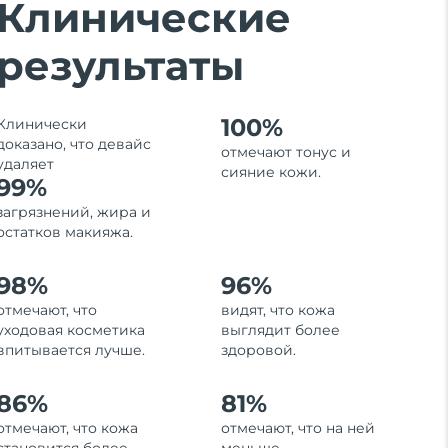
Клинические
результаты
100%
Клинически
доказано, что девайс
отмечают тонус и
удаляет
сияние кожи.
99%
загрязнений, жира и
остатков макияжа.
98%
96%
отмечают, что
видят, что кожа
уходовая косметика
выглядит более
впитывается лучше.
здоровой.
86%
81%
отмечают, что кожа
отмечают, что на ней