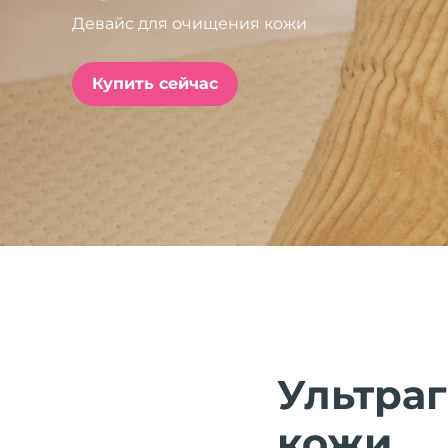
Девайс для очищения кожи
issa™ Teeth Whitening Set
Купить сейчас
FAQ™ Dual LED Panel
ПОДАРКИ И НАБОРЫ
Специальные
предложения
БЕСТСЕЛЛЕРЫ
Ультра
кожи