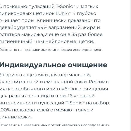
С помощью пульсаций T-Sonic
и мягких
TM
силиконовых щетинок LUNA
4 глубоко
TM
очищает поры. Клинически доказано, что
девайс удаляет 99% загрязнений, жира и
остатков макияжа, а еще он в 35 раз более
гигиеничный, чем нейлоновые щетки.
Основано на независимых клинических исследованиях
Индивидуальное очищение
3 варианта щеточки для нормальной,
чувствительной и смешанной кожи. Режимы
мягкого, обычного или глубокого очищения
для разных зон лица и шеи. 16 уровней
интенсивности пульсаций T-Sonic
на выбор.
TM
100% пользователей отмечают тонус и
сияние кожи.
Основано на независимых потребительских исследованиях