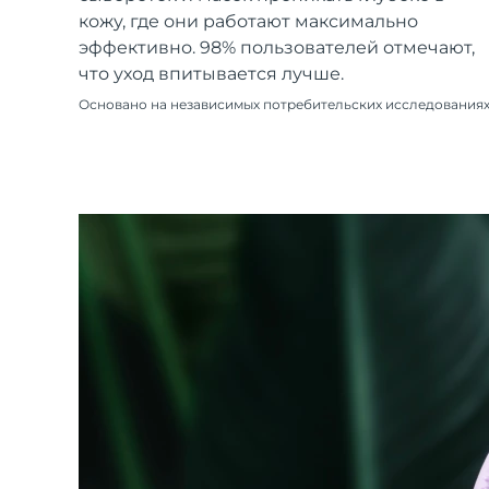
Уход KIWI™
All acne treatment devices
All revitalizing eye massagers
Serum
кожу, где они работают максимально
issa™ Teeth Whitening Gel
Advanced pore care essentials
For healthy hair
эффективно. 98% пользователей отмечают,
18% PAP
что уход впитывается лучше.
Косметика
Для мужчин
Основано на независимых потребительских исследования
Купить
FOREO APP
ПОДРОБНЕЕ