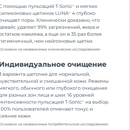
С помощью пульсаций T-Sonic
и мягких
TM
силиконовых щетинок LUNA
4 глубоко
TM
очищает поры. Клинически доказано, что
девайс удаляет 99% загрязнений, жира и
остатков макияжа, а еще он в 35 раз более
гигиеничный, чем нейлоновые щетки.
Основано на независимых клинических исследованиях
Индивидуальное очищение
3 варианта щеточки для нормальной,
чувствительной и смешанной кожи. Режимы
мягкого, обычного или глубокого очищения
для разных зон лица и шеи. 16 уровней
интенсивности пульсаций T-Sonic
на выбор.
TM
100% пользователей отмечают тонус и
сияние кожи.
Основано на независимых потребительских исследованиях