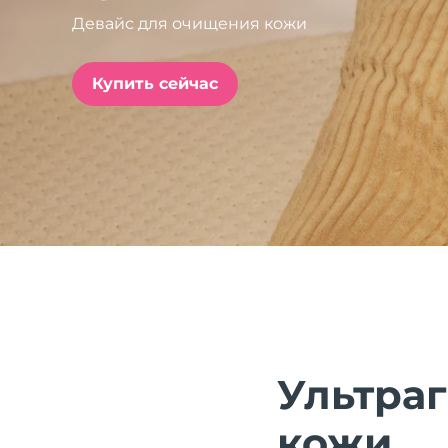
Девайс для очищения кожи
issa™ Teeth Whitening Set
Купить сейчас
FAQ™ Dual LED Panel
ПОДАРКИ И НАБОРЫ
Специальные
предложения
БЕСТСЕЛЛЕРЫ
Ультра
кожи