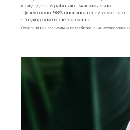
Уход KIWI™
All acne treatment devices
All revitalizing eye massagers
Serum
кожу, где они работают максимально
issa™ Teeth Whitening Gel
Advanced pore care essentials
For healthy hair
эффективно. 98% пользователей отмечают,
18% PAP
что уход впитывается лучше.
Косметика
Для мужчин
Основано на независимых потребительских исследования
Купить
FOREO APP
ПОДРОБНЕЕ