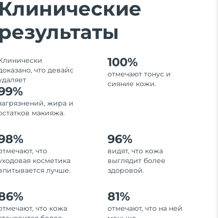
Клинические
результаты
100%
Клинически
доказано, что девайс
отмечают тонус и
удаляет
сияние кожи.
99%
загрязнений, жира и
остатков макияжа.
98%
96%
отмечают, что
видят, что кожа
уходовая косметика
выглядит более
впитывается лучше.
здоровой.
86%
81%
отмечают, что кожа
отмечают, что на ней