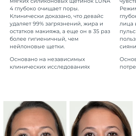
Advanced pore care essentials
мягких силиконовых щетинок LUNA
чувст
For healthy hair
Ожидаемая дата доставки
18% PAP
Гибралтар
4 глубоко очищает поры.
Режим
Косметика
Для мужчин
8/16/26
Клинически доказано, что девайс
глубо
Ожидаемая дата доставки
удаляет 99% загрязнений, жира и
лица 
Греция
8/12/26
остатков макияжа, а еще он в 35 раз
пульс
более гигиеничный, чем
польз
Ожидаемая дата доставки
Гонконг (САР)
нейлоновые щетки.
сияни
8/13/26
Купить
Основано на независимых
Основ
Ожидаемая дата доставки
Венгрия
8/12/26
клинических исследованиях
потре
FOREO APP
Ожидаемая дата доставки
Исландия
8/13/26
ПОДРОБНЕЕ
Ожидаемая дата доставки
Индонезия
8/10/26
Ожидаемая дата доставки
Ирландия
8/12/26
Ожидаемая дата доставки
о-в Мэн