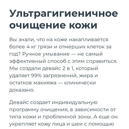
ШВЕДСКИЙ УХОД ЗА КОЖЕЙ
Ультрагигиеничное
очищение кожи
Ожидаемая дата доставки
Австралия
8/15/26
Очищение кожи
Лифтинг
Вы знали, что на коже накапливается
Ожидаемая дата доставки
Австрия
LUNA™ 4 набор
BEAR™ 2 набор
8/12/26
более 4 кг грязи и отмерших клеток за
Anti-aging massage
Microcurrent toning
год? Ручное умывание — не самый
Ожидаемая дата доставки
Бахрейн
эффективный способ с этим справиться.
8/13/26
Мы создали девайс 2 в 1, который
Увлажнение
Забота о полости рта
LUNA™ 4 Plus
BEAR™ 2 go
удаляет 99% загрязнений, жира и
Ожидаемая дата доставки
Бельгия
UFO™ 3 набор
issa™ 4
8/12/26
Massage, LED heating
Microcurrent toning on-the-go
остатков макияжа — клинически
FAQ™ АНТИВОЗРАСТНОЙ УХОД
Deep facial hydration
Hybrid silicone sonic toothbrush
доказано.
Ожидаемая дата доставки
Бермудские о-ва
8/18/26
NEW
Девайс создает индивидуальную
LUNA™ 4 Men
BEAR™ 2 eyes & lips
UFO™ 3 LED
issa™ 4 plus
программу очищения, в зависимости от
For men, anti-aging massage
Microcurrent line smoothing device
Босния и
Ожидаемая дата доставки
Near-infrared and red light therapy
типа кожи и проблемной зоны. А еще он
Smart hybrid silicone sonic toothbrush
Герцеговина
8/15/26
device
Омоложение
LED-процедуры
укрепляет кожу лица и шеи с помощью