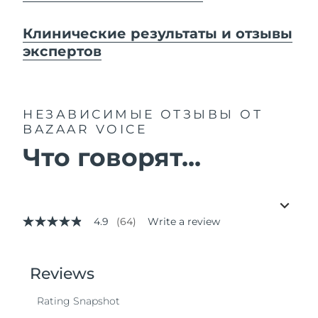
Клинические результаты и отзывы
экспертов
НЕЗАВИСИМЫЕ ОТЗЫВЫ
ОТ
BAZAAR VOICE
Что говорят...
4.9
(64)
Write a review
4.9
out
of
5
stars,
average
rating
value.
Read