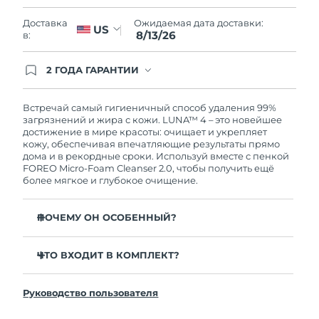
Словакия
8/12/26
Ожидаемая дата доставки:
Доставка
US
8/13/26
в:
Ожидаемая дата доставки
Словения
8/12/26
2 ГОДА ГАРАНТИИ
Южно-Африканская
Заказ на сайте автоматически покрывается
Ожидаемая дата доставки
полным гарантийным обслуживанием FOREO.
Республика
8/20/26
Это означает, что если в течение 2-х лет со дня
Встречай самый гигиеничный способ удаления 99%
покупки с продуктом возникнут проблемы,
загрязнений и жира с кожи. LUNA™ 4 – это новейшее
Ожидаемая дата доставки
FOREO заменит его бесплатно.
достижение в мире красоты: очищает и укрепляет
Республика Корея
8/14/26
кожу, обеспечивая впечатляющие результаты прямо
дома и в рекордные сроки. Используй вместе с пенкой
FOREO Micro-Foam Cleanser 2.0, чтобы получить ещё
Ожидаемая дата доставки
Испания
более мягкое и глубокое очищение.
8/12/26
Ожидаемая дата доставки
ПОЧЕМУ ОН ОСОБЕННЫЙ?
Швеция
8/12/26
96% пользователей отмечают более здоровый вид
кожи. 81% замечают уменьшение высыпаний.
ЧТО ВХОДИТ В КОМПЛЕКТ?
Ожидаемая дата доставки
Швейцария
8/12/26
Удаляет глубоко залегающие загрязнения и себум,
LUNA™ 4
не пересушивая кожу.
Руководство пользователя
LUNA™ Micro-Foam Cleanser 2.0
Ожидаемая дата доставки
86% пользователей отмечают, что кожа выглядит и
Тайвань
8/17/26
ощущается более упругой и эластичной.
Зарядный кабель USB