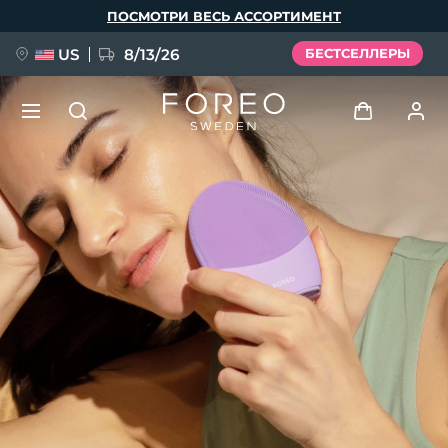
Перейти
ПОСМОТРИ ВЕСЬ АССОРТИМЕНТ
к
основному
содержанию
US
8/13/26
БЕСТСЕЛЛЕРЫ
НОВИНКА
Войти
Язык
BREAKING NEWS
Профиль пользователя
English
Deutsch
Español
Мои приборы
FAQ™ Pure Beauty-Tech Elixir
Français
Italiano
Português
Мои заказы
Polski
Svenska
Русский
Türkçe
简体中文
繁體中文
Мои адреса
issa™ Teeth Whitening Set
Мои подписки