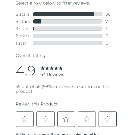
64
Reviews.
Same
page
link.