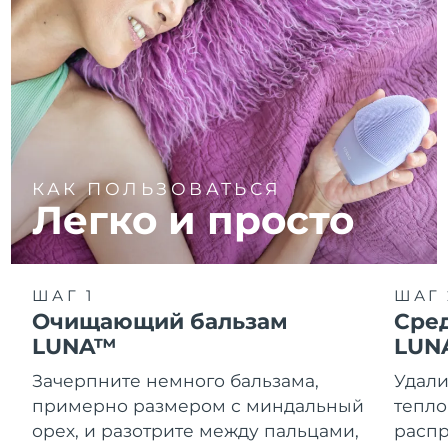
КАК ПОЛЬЗОВАТЬСЯ
Легко и просто
ШАГ 1
ШАГ 
Очищающий бальзам
Сре
LUNA™
LUN
Зачерпните немного бальзама,
Удали
примерно размером с миндальный
тепло
орех, и разотрите между пальцами,
распр