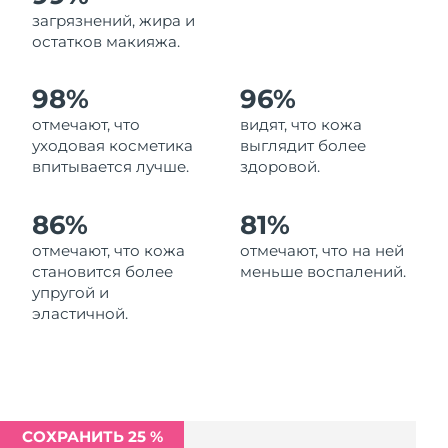
Ожидаемая дата доставки
загрязнений, жира и
Ливан
8/13/26
остатков макияжа.
Ожидаемая дата доставки
Литва
98%
96%
8/12/26
отмечают, что
видят, что кожа
Ожидаемая дата доставки
Люксембург
уходовая косметика
выглядит более
8/12/26
впитывается лучше.
здоровой.
Ожидаемая дата доставки
Макао (САР)
8/14/26
86%
81%
отмечают, что кожа
отмечают, что на ней
Ожидаемая дата доставки
Малайзия
становится более
меньше воспалений.
8/15/26
упругой и
эластичной.
Ожидаемая дата доставки
Мальта
8/12/26
Ожидаемая дата доставки
Мексика
8/16/26
СОХРАНИТЬ 25 %
Ожидаемая дата доставки
Монако