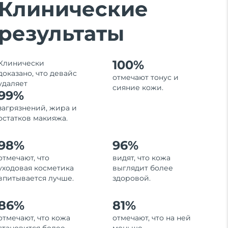
Клинические
результаты
100%
Клинически
доказано, что девайс
отмечают тонус и
удаляет
сияние кожи.
99%
загрязнений, жира и
остатков макияжа.
98%
96%
отмечают, что
видят, что кожа
уходовая косметика
выглядит более
впитывается лучше.
здоровой.
86%
81%
отмечают, что кожа
отмечают, что на ней