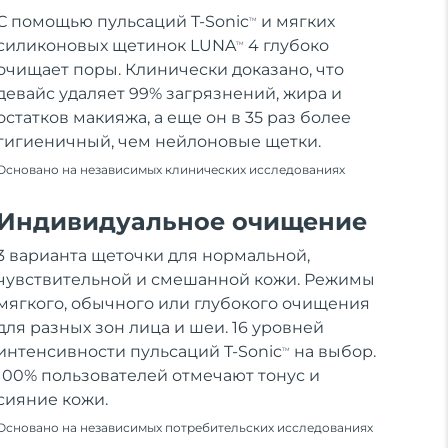
С помощью пульсаций T-Sonic
и мягких
TM
силиконовых щетинок LUNA
4 глубоко
TM
очищает поры. Клинически доказано, что
девайс удаляет 99% загрязнений, жира и
остатков макияжа, а еще он в 35 раз более
гигиеничный, чем нейлоновые щетки.
Основано на независимых клинических исследованиях
Индивидуальное очищение
3 варианта щеточки для нормальной,
чувствительной и смешанной кожи. Режимы
мягкого, обычного или глубокого очищения
для разных зон лица и шеи. 16 уровней
интенсивности пульсаций T-Sonic
на выбор.
TM
100% пользователей отмечают тонус и
сияние кожи.
Основано на независимых потребительских исследованиях