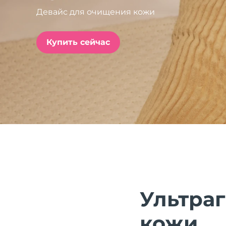
Девайс для очищения кожи
issa™ Teeth Whitening Set
Купить сейчас
FAQ™ Dual LED Panel
ПОДАРКИ И НАБОРЫ
Специальные
предложения
БЕСТСЕЛЛЕРЫ
Ультра
кожи