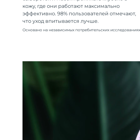
Уход KIWI™
All acne treatment devices
All revitalizing eye massagers
Serum
кожу, где они работают максимально
issa™ Teeth Whitening Gel
Advanced pore care essentials
For healthy hair
эффективно. 98% пользователей отмечают,
18% PAP
что уход впитывается лучше.
Косметика
Для мужчин
Основано на независимых потребительских исследования
Купить
FOREO APP
ПОДРОБНЕЕ