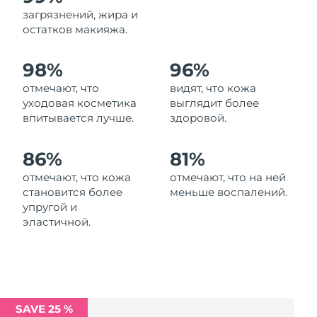
Ожидаемая дата доставки
загрязнений, жира и
Ливан
10/8/26
остатков макияжа.
Ожидаемая дата доставки
Литва
98%
96%
9/8/26
отмечают, что
видят, что кожа
Ожидаемая дата доставки
Люксембург
уходовая косметика
выглядит более
9/8/26
впитывается лучше.
здоровой.
Ожидаемая дата доставки
Макао (САР)
11/8/26
86%
81%
отмечают, что кожа
отмечают, что на ней
Ожидаемая дата доставки
Малайзия
становится более
меньше воспалений.
12/8/26
упругой и
эластичной.
Ожидаемая дата доставки
Мальта
9/8/26
Ожидаемая дата доставки
Мексика
13/8/26
SAVE 25 %
Ожидаемая дата доставки
Монако