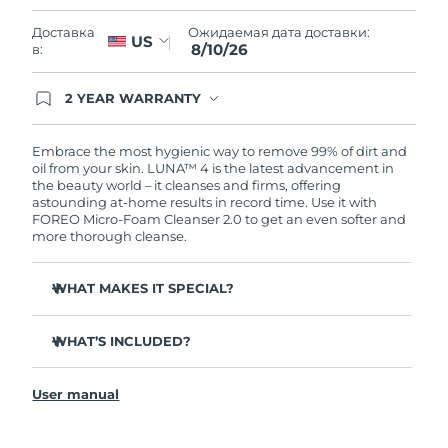
Словакия
9/8/26
Ожидаемая дата доставки:
Доставка
US
8/10/26
в:
Ожидаемая дата доставки
Словения
9/8/26
2 YEAR WARRANTY
Южно-Африканская
Ordering today registers you for full FOREO
Ожидаемая дата доставки
warranty coverage. This means if you experience
Республика
17/8/26
issues within 2-year of purchase, FOREO will
Embrace the most hygienic way to remove 99% of dirt and
replace your product free of charge.
oil from your skin. LUNA™ 4 is the latest advancement in
Ожидаемая дата доставки
the beauty world – it cleanses and firms, offering
Республика Корея
11/8/26
astounding at-home results in record time. Use it with
FOREO Micro-Foam Cleanser 2.0 to get an even softer and
more thorough cleanse.
Ожидаемая дата доставки
Испания
9/8/26
WHAT MAKES IT SPECIAL?
Ожидаемая дата доставки
Швеция
9/8/26
96% of users report healthier-looking skin. 81% report
reduced blemishes.
WHAT’S INCLUDED?
Ожидаемая дата доставки
Removes deep-seated dirt and oil without stripping
Швейцария
LUNA
4
9/8/26
™
skin.
User manual
LUNA
Micro-Foam Cleanser 2.0
™
86% of users report skin looks & feels firmer and more
Ожидаемая дата доставки
elastic.
Тайвань
USB charging cable
14/8/26