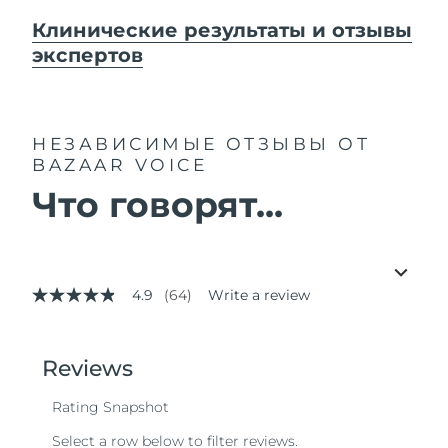
Клинические результаты и отзывы
экспертов
НЕЗАВИСИМЫЕ ОТЗЫВЫ
ОТ
BAZAAR VOICE
Что говорят...
4.9
(64)
Write a review
4.9
out
of
5
stars,
average
rating
value.
Read
64