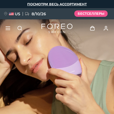
Перейти
ПОСМОТРИ ВЕСЬ АССОРТИМЕНТ
к
основному
содержанию
US
8/10/26
БЕСТСЕЛЛЕРЫ
НОВИНКА
Войти
Язык
BREAKING NEWS
Профиль пользователя
English
Deutsch
Español
Мои приборы
FAQ™ Pure Beauty-Tech Elixir
Français
Italiano
Português
Мои заказы
Polski
Svenska
Русский
Türkçe
简体中文
繁體中文
Мои адреса
issa™ Teeth Whitening Set
Мои подписки