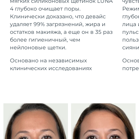
Advanced pore care essentials
мягких силиконовых щетинок LUNA
чувст
For healthy hair
Ожидаемая дата доставки
18% PAP
Гибралтар
4 глубоко очищает поры.
Режим
Косметика
Для мужчин
13/8/26
Клинически доказано, что девайс
глубо
Ожидаемая дата доставки
удаляет 99% загрязнений, жира и
лица 
Греция
9/8/26
остатков макияжа, а еще он в 35 раз
пульс
более гигиеничный, чем
польз
Ожидаемая дата доставки
Гонконг (САР)
нейлоновые щетки.
сияни
10/8/26
Купить
Основано на независимых
Основ
Ожидаемая дата доставки
Венгрия
9/8/26
клинических исследованиях
потре
FOREO APP
Ожидаемая дата доставки
Исландия
10/8/26
ПОДРОБНЕЕ
Ожидаемая дата доставки
Индонезия
7/8/26
Ожидаемая дата доставки
Ирландия
9/8/26
Ожидаемая дата доставки
о-в Мэн