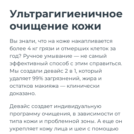
ШВЕДСКИЙ УХОД ЗА КОЖЕЙ
Ультрагигиеничное
очищение кожи
Ожидаемая дата доставки
Австралия
12/8/26
Очищение кожи
Лифтинг
Вы знали, что на коже накапливается
Ожидаемая дата доставки
Австрия
LUNA™ 4 набор
BEAR™ 2 набор
9/8/26
более 4 кг грязи и отмерших клеток за
Anti-aging massage
Microcurrent toning
год? Ручное умывание — не самый
Ожидаемая дата доставки
Бахрейн
эффективный способ с этим справиться.
10/8/26
Мы создали девайс 2 в 1, который
Увлажнение
Забота о полости рта
LUNA™ 4 Plus
BEAR™ 2 go
удаляет 99% загрязнений, жира и
Ожидаемая дата доставки
Бельгия
UFO™ 3 набор
issa™ 4
9/8/26
Massage, LED heating
Microcurrent toning on-the-go
остатков макияжа — клинически
FAQ™ АНТИВОЗРАСТНОЙ УХОД
Deep facial hydration
Hybrid silicone sonic toothbrush
доказано.
Ожидаемая дата доставки
Бермудские о-ва
15/8/26
NEW
Девайс создает индивидуальную
LUNA™ 4 Men
BEAR™ 2 eyes & lips
UFO™ 3 LED
issa™ 4 plus
программу очищения, в зависимости от
For men, anti-aging massage
Microcurrent line smoothing device
Босния и
Ожидаемая дата доставки
Near-infrared and red light therapy
типа кожи и проблемной зоны. А еще он
Smart hybrid silicone sonic toothbrush
Герцеговина
12/8/26
device
Омоложение
LED-процедуры
укрепляет кожу лица и шеи с помощью