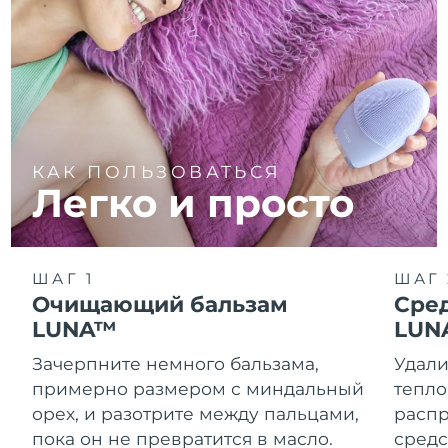
КАК ПОЛЬЗОВАТЬСЯ
Легко и просто
ШАГ 1
ШАГ 
Очищающий бальзам
Сре
LUNA™
LUN
Зачерпните немного бальзама,
Удали
примерно размером с миндальный
тепло
орех, и разотрите между пальцами,
распр
пока он не превратится в масло.
средс