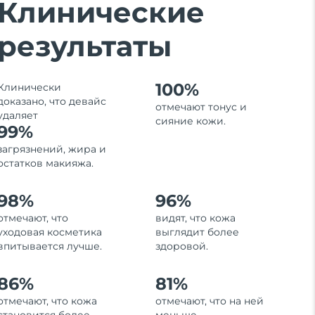
Клинические
результаты
100%
Клинически
доказано, что девайс
отмечают тонус и
удаляет
сияние кожи.
99%
загрязнений, жира и
остатков макияжа.
98%
96%
отмечают, что
видят, что кожа
уходовая косметика
выглядит более
впитывается лучше.
здоровой.
86%
81%
отмечают, что кожа
отмечают, что на ней