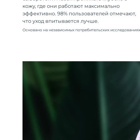
Уход KIWI™
All acne treatment devices
All revitalizing eye massagers
Serum
кожу, где они работают максимально
issa™ Teeth Whitening Gel
Advanced pore care essentials
For healthy hair
эффективно. 98% пользователей отмечают,
18% PAP
что уход впитывается лучше.
Косметика
Для мужчин
Основано на независимых потребительских исследования
Купить
FOREO APP
ПОДРОБНЕЕ