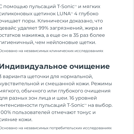
С помощью пульсаций T-Sonic
и мягких
TM
силиконовых щетинок LUNA
4 глубоко
TM
очищает поры. Клинически доказано, что
девайс удаляет 99% загрязнений, жира и
остатков макияжа, а еще он в 35 раз более
гигиеничный, чем нейлоновые щетки.
Основано на независимых клинических исследованиях
Индивидуальное очищение
3 варианта щеточки для нормальной,
чувствительной и смешанной кожи. Режимы
мягкого, обычного или глубокого очищения
для разных зон лица и шеи. 16 уровней
интенсивности пульсаций T-Sonic
на выбор.
TM
100% пользователей отмечают тонус и
сияние кожи.
Основано на независимых потребительских исследованиях