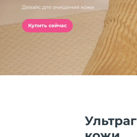
Девайс для очищения кожи
issa™ Teeth Whitening Set
Купить сейчас
FAQ™ Dual LED Panel
ПОДАРКИ И НАБОРЫ
Специальные
предложения
БЕСТСЕЛЛЕРЫ
Ультра
кожи