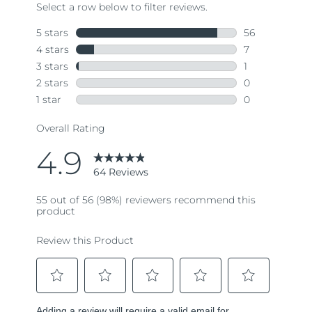
64
Reviews.
Same
page
link.