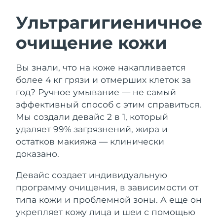
ШВЕДСКИЙ УХОД ЗА КОЖЕЙ
Ультрагигиеничное
очищение кожи
Ожидаемая дата доставки
Австралия
8/12/26
Очищение кожи
Лифтинг
Вы знали, что на коже накапливается
Ожидаемая дата доставки
Австрия
LUNA™ 4 набор
BEAR™ 2 набор
8/9/26
более 4 кг грязи и отмерших клеток за
Anti-aging massage
Microcurrent toning
год? Ручное умывание — не самый
Ожидаемая дата доставки
Бахрейн
эффективный способ с этим справиться.
8/10/26
Мы создали девайс 2 в 1, который
Увлажнение
Забота о полости рта
LUNA™ 4 Plus
BEAR™ 2 go
удаляет 99% загрязнений, жира и
Ожидаемая дата доставки
Бельгия
UFO™ 3 набор
issa™ 4
8/9/26
Massage, LED heating
Microcurrent toning on-the-go
остатков макияжа — клинически
FAQ™ АНТИВОЗРАСТНОЙ УХОД
Deep facial hydration
Hybrid silicone sonic toothbrush
доказано.
Ожидаемая дата доставки
Бермудские о-ва
8/15/26
NEW
Девайс создает индивидуальную
LUNA™ 4 Men
BEAR™ 2 eyes & lips
UFO™ 3 LED
issa™ 4 plus
программу очищения, в зависимости от
For men, anti-aging massage
Microcurrent line smoothing device
Босния и
Ожидаемая дата доставки
Near-infrared and red light therapy
типа кожи и проблемной зоны. А еще он
Smart hybrid silicone sonic toothbrush
Герцеговина
8/12/26
device
Омоложение
LED-процедуры
укрепляет кожу лица и шеи с помощью