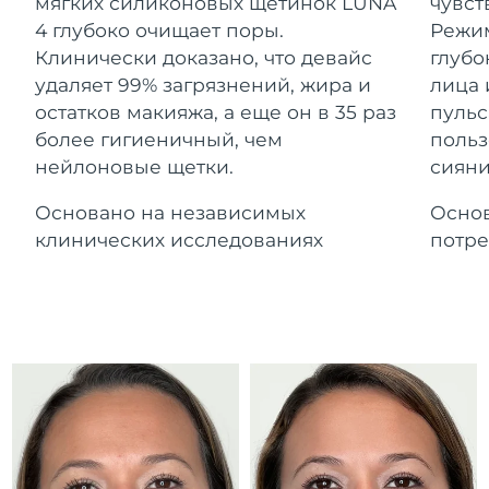
Advanced pore care essentials
мягких силиконовых щетинок LUNA
чувст
For healthy hair
Ожидаемая дата доставки
18% PAP
Гибралтар
4 глубоко очищает поры.
Режим
Косметика
Для мужчин
8/13/26
Клинически доказано, что девайс
глубо
Ожидаемая дата доставки
удаляет 99% загрязнений, жира и
лица 
Греция
8/9/26
остатков макияжа, а еще он в 35 раз
пульс
более гигиеничный, чем
польз
Ожидаемая дата доставки
Гонконг (САР)
нейлоновые щетки.
сияни
8/10/26
Купить
Основано на независимых
Основ
Ожидаемая дата доставки
Венгрия
8/9/26
клинических исследованиях
потре
FOREO APP
Ожидаемая дата доставки
Исландия
8/10/26
ПОДРОБНЕЕ
Ожидаемая дата доставки
Индонезия
8/7/26
Ожидаемая дата доставки
Ирландия
8/9/26
Ожидаемая дата доставки
о-в Мэн