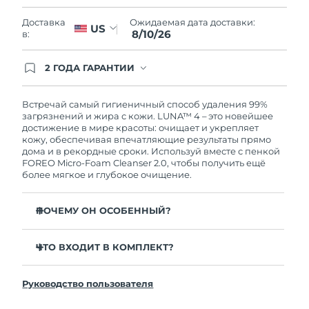
Словакия
8/9/26
Ожидаемая дата доставки:
Доставка
US
8/10/26
в:
Ожидаемая дата доставки
Словения
8/9/26
2 ГОДА ГАРАНТИИ
Южно-Африканская
Заказ на сайте автоматически покрывается
Ожидаемая дата доставки
полным гарантийным обслуживанием FOREO.
Республика
8/17/26
Это означает, что если в течение 2-х лет со дня
Встречай самый гигиеничный способ удаления 99%
покупки с продуктом возникнут проблемы,
загрязнений и жира с кожи. LUNA™ 4 – это новейшее
Ожидаемая дата доставки
FOREO заменит его бесплатно.
достижение в мире красоты: очищает и укрепляет
Республика Корея
8/11/26
кожу, обеспечивая впечатляющие результаты прямо
дома и в рекордные сроки. Используй вместе с пенкой
FOREO Micro-Foam Cleanser 2.0, чтобы получить ещё
Ожидаемая дата доставки
Испания
более мягкое и глубокое очищение.
8/9/26
Ожидаемая дата доставки
ПОЧЕМУ ОН ОСОБЕННЫЙ?
Швеция
8/9/26
96% пользователей отмечают более здоровый вид
кожи. 81% замечают уменьшение высыпаний.
ЧТО ВХОДИТ В КОМПЛЕКТ?
Ожидаемая дата доставки
Швейцария
8/9/26
Удаляет глубоко залегающие загрязнения и себум,
LUNA™ 4
не пересушивая кожу.
Руководство пользователя
LUNA™ Micro-Foam Cleanser 2.0
Ожидаемая дата доставки
86% пользователей отмечают, что кожа выглядит и
Тайвань
8/14/26
ощущается более упругой и эластичной.
Зарядный кабель USB