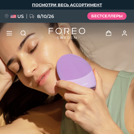
Перейти
ПОСМОТРИ ВЕСЬ АССОРТИМЕНТ
к
основному
содержанию
US
8/10/26
БЕСТСЕЛЛЕРЫ
НОВИНКА
Войти
Язык
BREAKING NEWS
Профиль пользователя
English
Deutsch
Español
Мои приборы
FAQ™ Pure Beauty-Tech Elixir
Français
Italiano
Português
Мои заказы
Polski
Svenska
Русский
Türkçe
简体中文
繁體中文
Мои адреса
issa™ Teeth Whitening Set
Мои подписки