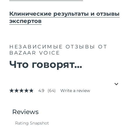
Клинические результаты и отзывы
экспертов
НЕЗАВИСИМЫЕ ОТЗЫВЫ
ОТ
BAZAAR VOICE
Что говорят...
4.9
(64)
Write a review
4.9
out
of
5
stars,
average
rating
value.
Read