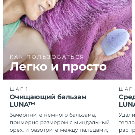
КАК ПОЛЬЗОВАТЬСЯ
Легко и просто
ШАГ 1
ШАГ 
Очищающий бальзам
Сре
LUNA™
LUN
Зачерпните немного бальзама,
Удали
примерно размером с миндальный
тепло
орех, и разотрите между пальцами,
распр