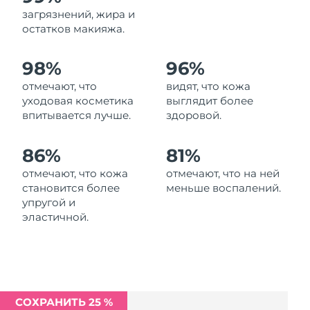
Ожидаемая дата доставки
загрязнений, жира и
Ливан
8/10/26
остатков макияжа.
Ожидаемая дата доставки
Литва
98%
96%
8/9/26
отмечают, что
видят, что кожа
Ожидаемая дата доставки
Люксембург
уходовая косметика
выглядит более
8/9/26
впитывается лучше.
здоровой.
Ожидаемая дата доставки
Макао (САР)
8/11/26
86%
81%
отмечают, что кожа
отмечают, что на ней
Ожидаемая дата доставки
Малайзия
становится более
меньше воспалений.
8/12/26
упругой и
эластичной.
Ожидаемая дата доставки
Мальта
8/9/26
Ожидаемая дата доставки
Мексика
8/13/26
СОХРАНИТЬ 25 %
Ожидаемая дата доставки
Монако