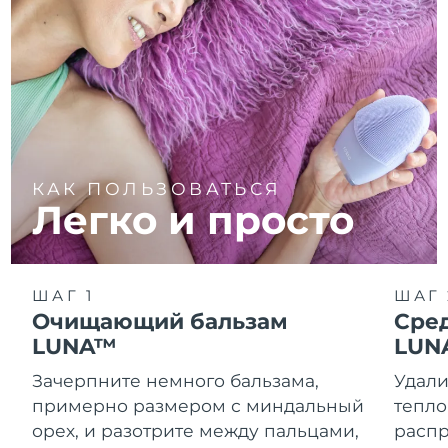
КАК ПОЛЬЗОВАТЬСЯ
Легко и просто
ШАГ 1
ШАГ 
Очищающий бальзам
Сре
LUNA™
LUN
Зачерпните немного бальзама,
Удали
примерно размером с миндальный
тепло
орех, и разотрите между пальцами,
распр