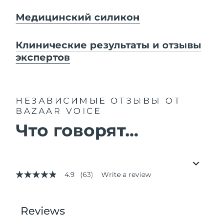
Медицинский силикон
Клинические результаты и отзывы
экспертов
НЕЗАВИСИМЫЕ ОТЗЫВЫ
ОТ
BAZAAR VOICE
Что говорят...
4.9
(63)
Write a review
4.9
out
of
5
stars,
average