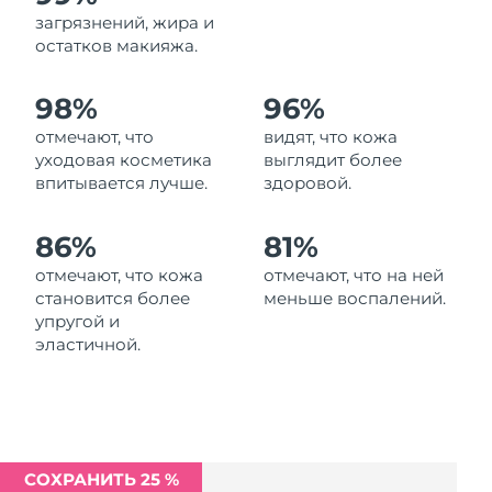
Ожидаемая дата доставки
загрязнений, жира и
Ливан
09/08/2026
остатков макияжа.
Ожидаемая дата доставки
Литва
98%
96%
08/08/2026
отмечают, что
видят, что кожа
Ожидаемая дата доставки
Люксембург
уходовая косметика
выглядит более
08/08/2026
впитывается лучше.
здоровой.
Ожидаемая дата доставки
Макао (САР)
10/08/2026
86%
81%
отмечают, что кожа
отмечают, что на ней
Ожидаемая дата доставки
Малайзия
становится более
меньше воспалений.
11/08/2026
упругой и
эластичной.
Ожидаемая дата доставки
Мальта
08/08/2026
Ожидаемая дата доставки
Мексика
12/08/2026
СОХРАНИТЬ 25 %
Ожидаемая дата доставки
Монако