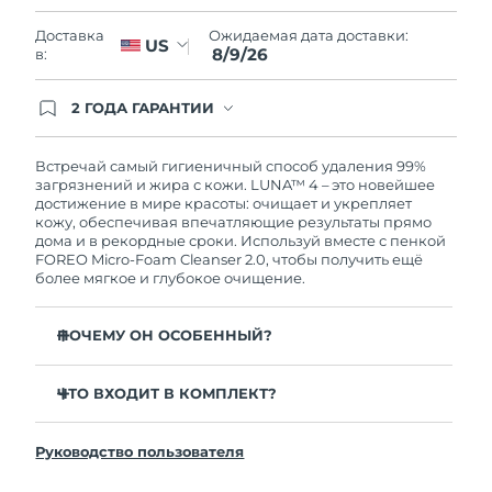
Словакия
08/08/2026
Ожидаемая дата доставки:
Доставка
US
8/9/26
в:
Ожидаемая дата доставки
Словения
08/08/2026
2 ГОДА ГАРАНТИИ
Южно-Африканская
Заказ на сайте автоматически покрывается
Ожидаемая дата доставки
полным гарантийным обслуживанием FOREO.
Республика
16/08/2026
Это означает, что если в течение 2-х лет со дня
Встречай самый гигиеничный способ удаления 99%
покупки с продуктом возникнут проблемы,
загрязнений и жира с кожи. LUNA™ 4 – это новейшее
Ожидаемая дата доставки
FOREO заменит его бесплатно.
достижение в мире красоты: очищает и укрепляет
Республика Корея
10/08/2026
кожу, обеспечивая впечатляющие результаты прямо
дома и в рекордные сроки. Используй вместе с пенкой
FOREO Micro-Foam Cleanser 2.0, чтобы получить ещё
Ожидаемая дата доставки
Испания
более мягкое и глубокое очищение.
08/08/2026
Ожидаемая дата доставки
ПОЧЕМУ ОН ОСОБЕННЫЙ?
Швеция
08/08/2026
96% пользователей отмечают более здоровый вид
кожи. 81% замечают уменьшение высыпаний.
ЧТО ВХОДИТ В КОМПЛЕКТ?
Ожидаемая дата доставки
Швейцария
08/08/2026
Удаляет глубоко залегающие загрязнения и себум,
LUNA™ 4
не пересушивая кожу.
Руководство пользователя
LUNA™ Micro-Foam Cleanser 2.0
Ожидаемая дата доставки
86% пользователей отмечают, что кожа выглядит и
Тайвань
13/08/2026
ощущается более упругой и эластичной.
Зарядный кабель USB