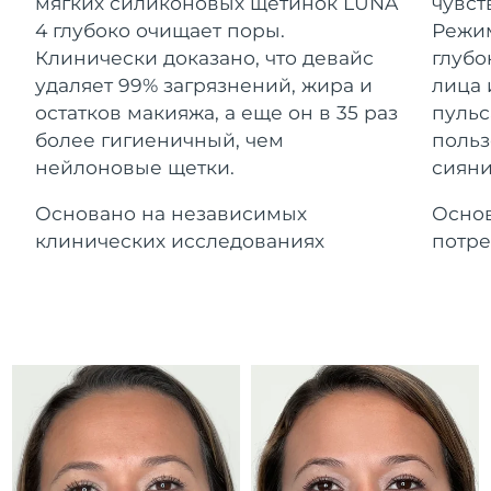
Advanced pore care essentials
мягких силиконовых щетинок LUNA
чувст
For healthy hair
Ожидаемая дата доставки
18% PAP
Гибралтар
4 глубоко очищает поры.
Режим
Косметика
Для мужчин
12/08/2026
Клинически доказано, что девайс
глубо
Ожидаемая дата доставки
удаляет 99% загрязнений, жира и
лица 
Греция
08/08/2026
остатков макияжа, а еще он в 35 раз
пульс
более гигиеничный, чем
польз
Ожидаемая дата доставки
Гонконг (САР)
нейлоновые щетки.
сияни
09/08/2026
Купить
Основано на независимых
Основ
Ожидаемая дата доставки
Венгрия
08/08/2026
клинических исследованиях
потре
FOREO APP
Ожидаемая дата доставки
Исландия
09/08/2026
ПОДРОБНЕЕ
Ожидаемая дата доставки
Индонезия
06/08/2026
Ожидаемая дата доставки
Ирландия
08/08/2026
Ожидаемая дата доставки
о-в Мэн