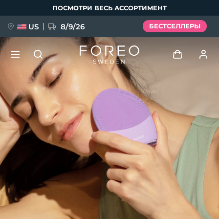
Перейти
ПОСМОТРИ ВЕСЬ АССОРТИМЕНТ
к
основному
содержанию
US
8/9/26
БЕСТСЕЛЛЕРЫ
НОВИНКА
Войти
Язык
BREAKING NEWS
Профиль пользователя
English
Deutsch
Español
Мои приборы
FAQ™ Pure Beauty-Tech Elixir
Français
Italiano
Português
Мои заказы
Polski
Svenska
Русский
Türkçe
简体中文
繁體中文
Мои адреса
issa™ Teeth Whitening Set
Мои подписки