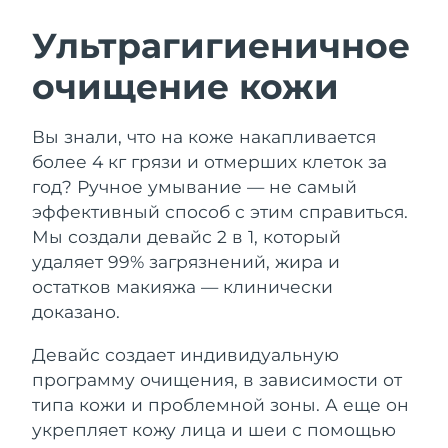
ШВЕДСКИЙ УХОД ЗА КОЖЕЙ
Ультрагигиеничное
очищение кожи
Ожидаемая дата доставки
Австралия
11/08/2026
Очищение кожи
Лифтинг
Вы знали, что на коже накапливается
Ожидаемая дата доставки
Австрия
LUNA™ 4 набор
BEAR™ 2 набор
08/08/2026
более 4 кг грязи и отмерших клеток за
Anti-aging massage
Microcurrent toning
год? Ручное умывание — не самый
Ожидаемая дата доставки
Бахрейн
эффективный способ с этим справиться.
09/08/2026
Мы создали девайс 2 в 1, который
Увлажнение
Забота о полости рта
LUNA™ 4 Plus
BEAR™ 2 go
удаляет 99% загрязнений, жира и
Ожидаемая дата доставки
Бельгия
UFO™ 3 набор
issa™ 4
08/08/2026
Massage, LED heating
Microcurrent toning on-the-go
остатков макияжа — клинически
FAQ™ АНТИВОЗРАСТНОЙ УХОД
Deep facial hydration
Hybrid silicone sonic toothbrush
доказано.
Ожидаемая дата доставки
Бермудские о-ва
14/08/2026
NEW
Девайс создает индивидуальную
LUNA™ 4 Men
BEAR™ 2 eyes & lips
UFO™ 3 LED
issa™ 4 plus
программу очищения, в зависимости от
For men, anti-aging massage
Microcurrent line smoothing device
Босния и
Ожидаемая дата доставки
Near-infrared and red light therapy
типа кожи и проблемной зоны. А еще он
Smart hybrid silicone sonic toothbrush
Герцеговина
11/08/2026
device
Омоложение
LED-процедуры
укрепляет кожу лица и шеи с помощью