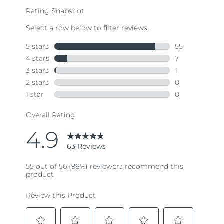
rating
value.
Read
63
Reviews.
Same
page
link.