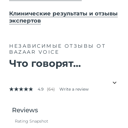
Клинические результаты и отзывы
экспертов
НЕЗАВИСИМЫЕ ОТЗЫВЫ
ОТ
BAZAAR VOICE
Что говорят...
4.9
(64)
Write a review
4.9
out
of
5
stars,
average
rating
value.
Read