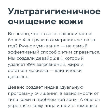
ШВЕДСКИЙ УХОД ЗА КОЖЕЙ
Ультрагигиеничное
очищение кожи
Ожидаемая дата доставки
Австралия
13/08/2026
Очищение кожи
Лифтинг
Вы знали, что на коже накапливается
Ожидаемая дата доставки
Австрия
LUNA™ 4 набор
BEAR™ 2 набор
10/08/2026
более 4 кг грязи и отмерших клеток за
Anti-aging massage
Microcurrent toning
год? Ручное умывание — не самый
Ожидаемая дата доставки
Бахрейн
эффективный способ с этим справиться.
11/08/2026
Мы создали девайс 2 в 1, который
Увлажнение
Забота о полости рта
LUNA™ 4 Plus
BEAR™ 2 go
удаляет 99% загрязнений, жира и
Ожидаемая дата доставки
Бельгия
UFO™ 3 набор
issa™ 4
10/08/2026
Massage, LED heating
Microcurrent toning on-the-go
остатков макияжа — клинически
FAQ™ АНТИВОЗРАСТНОЙ УХОД
Deep facial hydration
Hybrid silicone sonic toothbrush
доказано.
Ожидаемая дата доставки
Бермудские о-ва
16/08/2026
NEW
Девайс создает индивидуальную
LUNA™ 4 Men
BEAR™ 2 eyes & lips
UFO™ 3 LED
issa™ 4 plus
программу очищения, в зависимости от
For men, anti-aging massage
Microcurrent line smoothing device
Босния и
Ожидаемая дата доставки
Near-infrared and red light therapy
типа кожи и проблемной зоны. А еще он
Smart hybrid silicone sonic toothbrush
Герцеговина
13/08/2026
device
Омоложение
LED-процедуры
укрепляет кожу лица и шеи с помощью