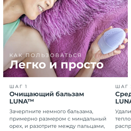
КАК ПОЛЬЗОВАТЬСЯ
Легко и просто
ШАГ 1
ШАГ 
Очищающий бальзам
Сре
LUNA™
LUN
Зачерпните немного бальзама,
Удали
примерно размером с миндальный
тепло
орех, и разотрите между пальцами,
распр