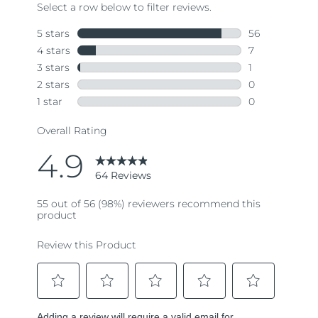
64
Reviews.
Same
page
link.