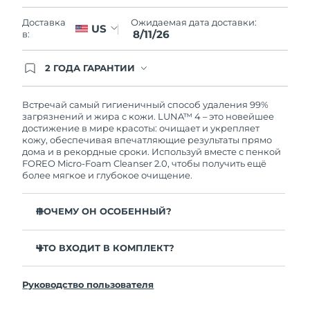
Словакия
10/08/2026
Ожидаемая дата доставки:
Доставка
US
8/11/26
в:
Ожидаемая дата доставки
Словения
10/08/2026
2 ГОДА ГАРАНТИИ
Южно-Африканская
Заказ на сайте автоматически покрывается
Ожидаемая дата доставки
полным гарантийным обслуживанием FOREO.
Республика
18/08/2026
Это означает, что если в течение 2-х лет со дня
Встречай самый гигиеничный способ удаления 99%
покупки с продуктом возникнут проблемы,
загрязнений и жира с кожи. LUNA™ 4 – это новейшее
Ожидаемая дата доставки
FOREO заменит его бесплатно.
достижение в мире красоты: очищает и укрепляет
Республика Корея
12/08/2026
кожу, обеспечивая впечатляющие результаты прямо
дома и в рекордные сроки. Используй вместе с пенкой
FOREO Micro-Foam Cleanser 2.0, чтобы получить ещё
Ожидаемая дата доставки
Испания
более мягкое и глубокое очищение.
10/08/2026
Ожидаемая дата доставки
ПОЧЕМУ ОН ОСОБЕННЫЙ?
Швеция
10/08/2026
96% пользователей отмечают более здоровый вид
кожи. 81% замечают уменьшение высыпаний.
ЧТО ВХОДИТ В КОМПЛЕКТ?
Ожидаемая дата доставки
Швейцария
10/08/2026
Удаляет глубоко залегающие загрязнения и себум,
LUNA™ 4
не пересушивая кожу.
Руководство пользователя
LUNA™ Micro-Foam Cleanser 2.0
Ожидаемая дата доставки
86% пользователей отмечают, что кожа выглядит и
Тайвань
15/08/2026
ощущается более упругой и эластичной.
Зарядный кабель USB