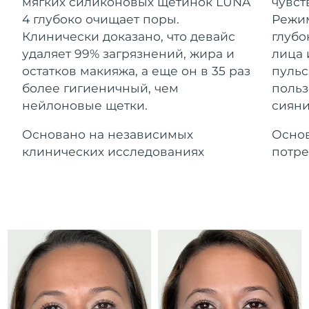
Advanced pore care essentials
мягких силиконовых щетинок LUNA
чувст
For healthy hair
Ожидаемая дата доставки
18% PAP
Гибралтар
4 глубоко очищает поры.
Режим
Косметика
Для мужчин
14/08/2026
Клинически доказано, что девайс
глубо
Ожидаемая дата доставки
удаляет 99% загрязнений, жира и
лица 
Греция
10/08/2026
остатков макияжа, а еще он в 35 раз
пульс
более гигиеничный, чем
польз
Ожидаемая дата доставки
Гонконг (САР)
нейлоновые щетки.
сияни
11/08/2026
Купить
Основано на независимых
Основ
Ожидаемая дата доставки
Венгрия
10/08/2026
клинических исследованиях
потре
FOREO APP
Ожидаемая дата доставки
Исландия
11/08/2026
ПОДРОБНЕЕ
Ожидаемая дата доставки
Индонезия
08/08/2026
Ожидаемая дата доставки
Ирландия
10/08/2026
Ожидаемая дата доставки
о-в Мэн