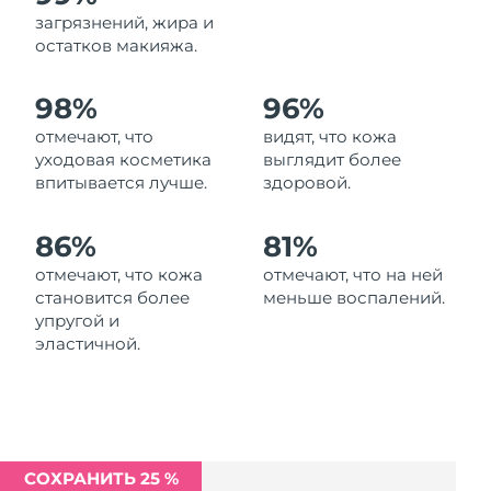
Ожидаемая дата доставки
загрязнений, жира и
Ливан
11/08/2026
остатков макияжа.
Ожидаемая дата доставки
Литва
98%
96%
10/08/2026
отмечают, что
видят, что кожа
Ожидаемая дата доставки
Люксембург
уходовая косметика
выглядит более
10/08/2026
впитывается лучше.
здоровой.
Ожидаемая дата доставки
Макао (САР)
12/08/2026
86%
81%
отмечают, что кожа
отмечают, что на ней
Ожидаемая дата доставки
Малайзия
становится более
меньше воспалений.
13/08/2026
упругой и
эластичной.
Ожидаемая дата доставки
Мальта
10/08/2026
Ожидаемая дата доставки
Мексика
14/08/2026
СОХРАНИТЬ 25 %
Ожидаемая дата доставки
Монако