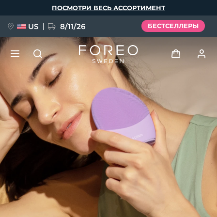
Перейти
ПОСМОТРИ ВЕСЬ АССОРТИМЕНТ
к
основному
содержанию
US
8/11/26
БЕСТСЕЛЛЕРЫ
НОВИНКА
Войти
Язык
BREAKING NEWS
Профиль пользователя
English
Deutsch
Español
Мои приборы
FAQ™ Pure Beauty-Tech Elixir
Français
Italiano
Português
Мои заказы
Polski
Svenska
Русский
Türkçe
简体中文
繁體中文
Мои адреса
issa™ Teeth Whitening Set
Мои подписки