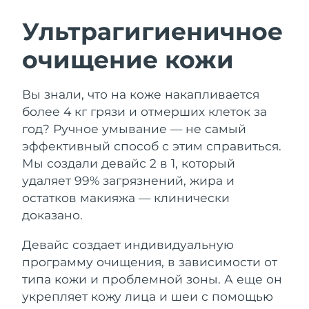
ШВЕДСКИЙ УХОД ЗА КОЖЕЙ
Ультрагигиеничное
очищение кожи
Ожидаемая дата доставки
Австралия
13/08/2026
Очищение кожи
Лифтинг
Вы знали, что на коже накапливается
Ожидаемая дата доставки
Австрия
LUNA™ 4 набор
BEAR™ 2 набор
10/08/2026
более 4 кг грязи и отмерших клеток за
Anti-aging massage
Microcurrent toning
год? Ручное умывание — не самый
Ожидаемая дата доставки
Бахрейн
эффективный способ с этим справиться.
11/08/2026
Мы создали девайс 2 в 1, который
Увлажнение
Забота о полости рта
LUNA™ 4 Plus
BEAR™ 2 go
удаляет 99% загрязнений, жира и
Ожидаемая дата доставки
Бельгия
UFO™ 3 набор
issa™ 4
10/08/2026
Massage, LED heating
Microcurrent toning on-the-go
остатков макияжа — клинически
FAQ™ АНТИВОЗРАСТНОЙ УХОД
Deep facial hydration
Hybrid silicone sonic toothbrush
доказано.
Ожидаемая дата доставки
Бермудские о-ва
16/08/2026
NEW
Девайс создает индивидуальную
LUNA™ 4 Men
BEAR™ 2 eyes & lips
UFO™ 3 LED
issa™ 4 plus
программу очищения, в зависимости от
For men, anti-aging massage
Microcurrent line smoothing device
Босния и
Ожидаемая дата доставки
Near-infrared and red light therapy
типа кожи и проблемной зоны. А еще он
Smart hybrid silicone sonic toothbrush
Герцеговина
13/08/2026
device
Омоложение
LED-процедуры
укрепляет кожу лица и шеи с помощью