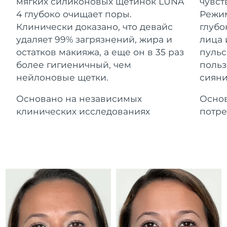
Advanced pore care essentials
мягких силиконовых щетинок LUNA
чувст
For healthy hair
Ожидаемая дата доставки
18% PAP
Гибралтар
4 глубоко очищает поры.
Режим
Косметика
Для мужчин
14/08/2026
Клинически доказано, что девайс
глубо
Ожидаемая дата доставки
удаляет 99% загрязнений, жира и
лица 
Греция
10/08/2026
остатков макияжа, а еще он в 35 раз
пульс
более гигиеничный, чем
польз
Ожидаемая дата доставки
Гонконг (САР)
нейлоновые щетки.
сияни
11/08/2026
Купить
Основано на независимых
Основ
Ожидаемая дата доставки
Венгрия
10/08/2026
клинических исследованиях
потре
FOREO APP
Ожидаемая дата доставки
Исландия
11/08/2026
ПОДРОБНЕЕ
Ожидаемая дата доставки
Индонезия
08/08/2026
Ожидаемая дата доставки
Ирландия
10/08/2026
Ожидаемая дата доставки
о-в Мэн