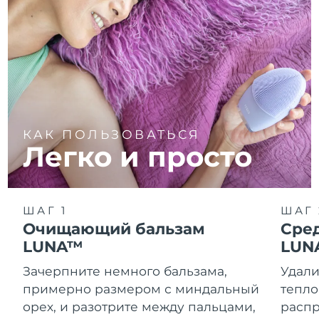
КАК ПОЛЬЗОВАТЬСЯ
Легко и просто
ШАГ 1
ШАГ 
Очищающий бальзам
Сре
LUNA™
LUN
Зачерпните немного бальзама,
Удали
примерно размером с миндальный
тепло
орех, и разотрите между пальцами,
распр