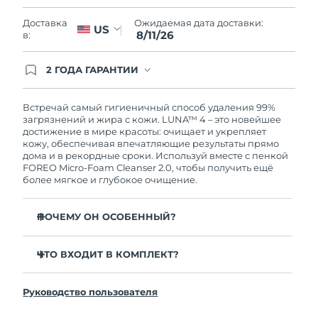
Словакия
10/08/2026
Ожидаемая дата доставки:
Доставка
US
8/11/26
в:
Ожидаемая дата доставки
Словения
10/08/2026
2 ГОДА ГАРАНТИИ
Южно-Африканская
Заказ на сайте автоматически покрывается
Ожидаемая дата доставки
полным гарантийным обслуживанием FOREO.
Республика
18/08/2026
Это означает, что если в течение 2-х лет со дня
Встречай самый гигиеничный способ удаления 99%
покупки с продуктом возникнут проблемы,
загрязнений и жира с кожи. LUNA™ 4 – это новейшее
Ожидаемая дата доставки
FOREO заменит его бесплатно.
достижение в мире красоты: очищает и укрепляет
Республика Корея
12/08/2026
кожу, обеспечивая впечатляющие результаты прямо
дома и в рекордные сроки. Используй вместе с пенкой
FOREO Micro-Foam Cleanser 2.0, чтобы получить ещё
Ожидаемая дата доставки
Испания
более мягкое и глубокое очищение.
10/08/2026
Ожидаемая дата доставки
ПОЧЕМУ ОН ОСОБЕННЫЙ?
Швеция
10/08/2026
96% пользователей отмечают более здоровый вид
кожи. 81% замечают уменьшение высыпаний.
ЧТО ВХОДИТ В КОМПЛЕКТ?
Ожидаемая дата доставки
Швейцария
10/08/2026
Удаляет глубоко залегающие загрязнения и себум,
LUNA™ 4
не пересушивая кожу.
Руководство пользователя
LUNA™ Micro-Foam Cleanser 2.0
Ожидаемая дата доставки
86% пользователей отмечают, что кожа выглядит и
Тайвань
15/08/2026
ощущается более упругой и эластичной.
Зарядный кабель USB