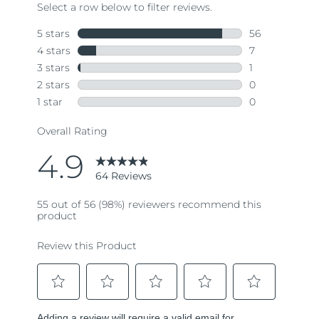
64
Reviews.
Same
page
link.