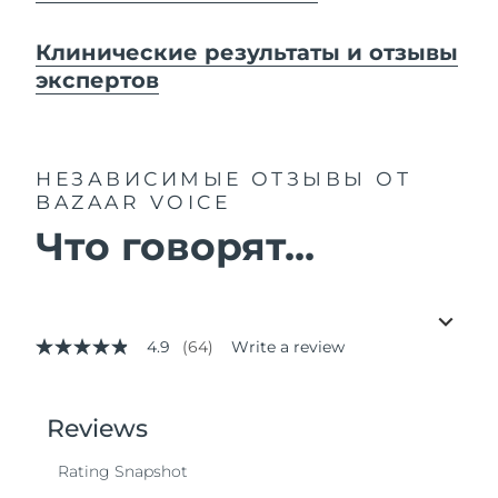
Клинические результаты и отзывы
экспертов
НЕЗАВИСИМЫЕ ОТЗЫВЫ
ОТ
BAZAAR VOICE
Что говорят...
4.9
(64)
Write a review
4.9
out
of
5
stars,
average
rating
value.
Read