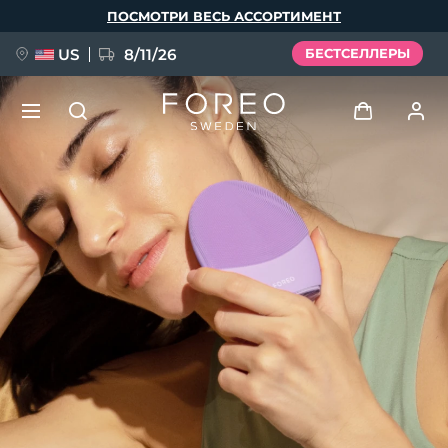
Перейти
ПОСМОТРИ ВЕСЬ АССОРТИМЕНТ
к
основному
содержанию
US
8/11/26
БЕСТСЕЛЛЕРЫ
НОВИНКА
Войти
Язык
BREAKING NEWS
Профиль пользователя
English
Deutsch
Español
Мои приборы
FAQ™ Pure Beauty-Tech Elixir
Français
Italiano
Português
Мои заказы
Polski
Svenska
Русский
Türkçe
简体中文
繁體中文
Мои адреса
issa™ Teeth Whitening Set
Мои подписки