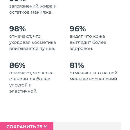
Ожидаемая дата доставки
загрязнений, жира и
Ливан
11/08/2026
остатков макияжа.
Ожидаемая дата доставки
Литва
98%
96%
10/08/2026
отмечают, что
видят, что кожа
Ожидаемая дата доставки
Люксембург
уходовая косметика
выглядит более
10/08/2026
впитывается лучше.
здоровой.
Ожидаемая дата доставки
Макао (САР)
12/08/2026
86%
81%
отмечают, что кожа
отмечают, что на ней
Ожидаемая дата доставки
Малайзия
становится более
меньше воспалений.
13/08/2026
упругой и
эластичной.
Ожидаемая дата доставки
Мальта
10/08/2026
Ожидаемая дата доставки
Мексика
14/08/2026
СОХРАНИТЬ 25 %
Ожидаемая дата доставки
Монако