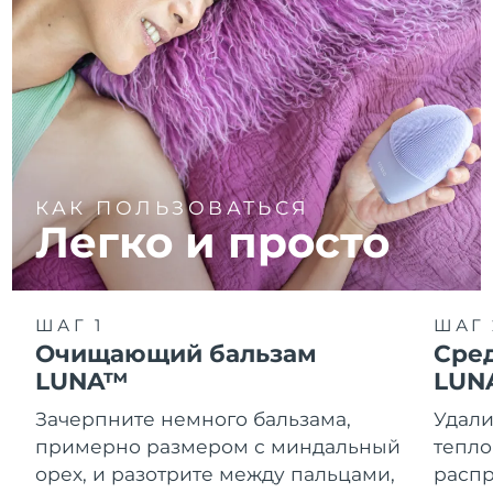
КАК ПОЛЬЗОВАТЬСЯ
Легко и просто
ШАГ 1
ШАГ 
Очищающий бальзам
Сре
LUNA™
LUN
Зачерпните немного бальзама,
Удали
примерно размером с миндальный
тепло
орех, и разотрите между пальцами,
распр