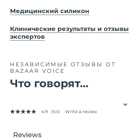
Медицинский силикон
Клинические результаты и отзывы
экспертов
НЕЗАВИСИМЫЕ ОТЗЫВЫ
ОТ
BAZAAR VOICE
Что говорят...
4.9
(64)
Write a review
4.9
out
of
5
stars,
average