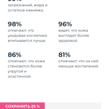
Ожидаемая дата доставки
загрязнений, жира и
Ливан
8/13/26
остатков макияжа.
Ожидаемая дата доставки
Литва
98%
96%
8/12/26
отмечают, что
видят, что кожа
Ожидаемая дата доставки
Люксембург
уходовая косметика
выглядит более
8/12/26
впитывается лучше.
здоровой.
Ожидаемая дата доставки
Макао (САР)
8/14/26
86%
81%
отмечают, что кожа
отмечают, что на ней
Ожидаемая дата доставки
Малайзия
становится более
меньше воспалений.
8/15/26
упругой и
эластичной.
Ожидаемая дата доставки
Мальта
8/12/26
Ожидаемая дата доставки
Мексика
8/16/26
СОХРАНИТЬ 25 %
Ожидаемая дата доставки
Монако