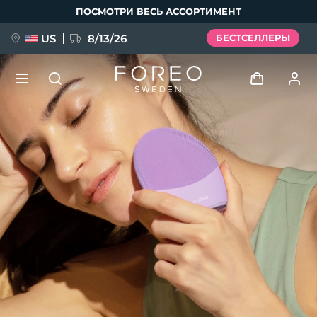
Перейти
ПОСМОТРИ ВЕСЬ АССОРТИМЕНТ
к
основному
содержанию
US
8/13/26
БЕСТСЕЛЛЕРЫ
НОВИНКА
Войти
Язык
BREAKING NEWS
Профиль пользователя
English
Deutsch
Español
Мои приборы
FAQ™ Pure Beauty-Tech Elixir
Français
Italiano
Português
Мои заказы
Polski
Svenska
Русский
Türkçe
简体中文
繁體中文
Мои адреса
issa™ Teeth Whitening Set
Мои подписки