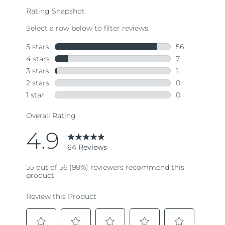
rating
value.
Read
64
Reviews.
Same
page
link.