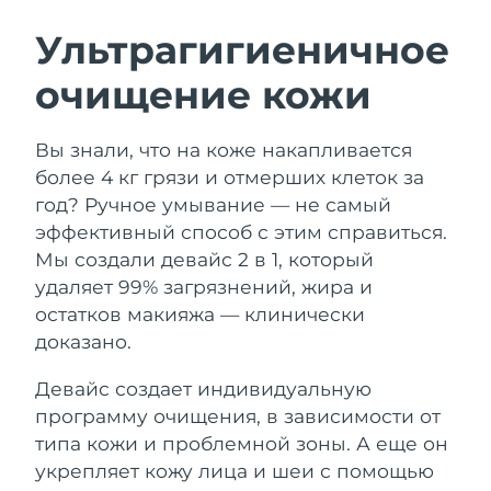
ШВЕДСКИЙ УХОД ЗА КОЖЕЙ
Ультрагигиеничное
очищение кожи
Ожидаемая дата доставки
Австралия
8/15/26
Очищение кожи
Лифтинг
Вы знали, что на коже накапливается
Ожидаемая дата доставки
Австрия
LUNA™ 4 набор
BEAR™ 2 набор
8/12/26
более 4 кг грязи и отмерших клеток за
Anti-aging massage
Microcurrent toning
год? Ручное умывание — не самый
Ожидаемая дата доставки
Бахрейн
эффективный способ с этим справиться.
8/13/26
Мы создали девайс 2 в 1, который
Увлажнение
Забота о полости рта
LUNA™ 4 Plus
BEAR™ 2 go
удаляет 99% загрязнений, жира и
Ожидаемая дата доставки
Бельгия
UFO™ 3 набор
issa™ 4
8/12/26
Massage, LED heating
Microcurrent toning on-the-go
остатков макияжа — клинически
FAQ™ АНТИВОЗРАСТНОЙ УХОД
Deep facial hydration
Hybrid silicone sonic toothbrush
доказано.
Ожидаемая дата доставки
Бермудские о-ва
8/18/26
NEW
Девайс создает индивидуальную
LUNA™ 4 Men
BEAR™ 2 eyes & lips
UFO™ 3 LED
issa™ 4 plus
программу очищения, в зависимости от
For men, anti-aging massage
Microcurrent line smoothing device
Босния и
Ожидаемая дата доставки
Near-infrared and red light therapy
типа кожи и проблемной зоны. А еще он
Smart hybrid silicone sonic toothbrush
Герцеговина
8/15/26
device
Омоложение
LED-процедуры
укрепляет кожу лица и шеи с помощью