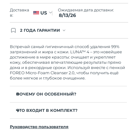
Словакия
8/12/26
Ожидаемая дата доставки:
Доставка
US
8/13/26
в:
Ожидаемая дата доставки
Словения
8/12/26
2 ГОДА ГАРАНТИИ
Южно-Африканская
Заказ на сайте автоматически покрывается
Ожидаемая дата доставки
полным гарантийным обслуживанием FOREO.
Республика
8/20/26
Это означает, что если в течение 2-х лет со дня
Встречай самый гигиеничный способ удаления 99%
покупки с продуктом возникнут проблемы,
загрязнений и жира с кожи. LUNA™ 4 – это новейшее
Ожидаемая дата доставки
FOREO заменит его бесплатно.
достижение в мире красоты: очищает и укрепляет
Республика Корея
8/14/26
кожу, обеспечивая впечатляющие результаты прямо
дома и в рекордные сроки. Используй вместе с пенкой
FOREO Micro-Foam Cleanser 2.0, чтобы получить ещё
Ожидаемая дата доставки
Испания
более мягкое и глубокое очищение.
8/12/26
Ожидаемая дата доставки
ПОЧЕМУ ОН ОСОБЕННЫЙ?
Швеция
8/12/26
96% пользователей отмечают более здоровый вид
кожи. 81% замечают уменьшение высыпаний.
ЧТО ВХОДИТ В КОМПЛЕКТ?
Ожидаемая дата доставки
Швейцария
8/12/26
Удаляет глубоко залегающие загрязнения и себум,
LUNA™ 4
не пересушивая кожу.
Руководство пользователя
LUNA™ Micro-Foam Cleanser 2.0
Ожидаемая дата доставки
86% пользователей отмечают, что кожа выглядит и
Тайвань
8/17/26
ощущается более упругой и эластичной.
Зарядный кабель USB