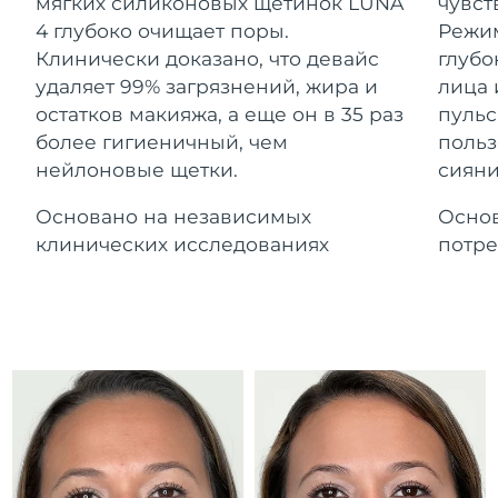
Advanced pore care essentials
мягких силиконовых щетинок LUNA
чувст
For healthy hair
Ожидаемая дата доставки
18% PAP
Гибралтар
4 глубоко очищает поры.
Режим
Косметика
Для мужчин
8/16/26
Клинически доказано, что девайс
глубо
Ожидаемая дата доставки
удаляет 99% загрязнений, жира и
лица 
Греция
8/12/26
остатков макияжа, а еще он в 35 раз
пульс
более гигиеничный, чем
польз
Ожидаемая дата доставки
Гонконг (САР)
нейлоновые щетки.
сияни
8/13/26
Купить
Основано на независимых
Основ
Ожидаемая дата доставки
Венгрия
8/12/26
клинических исследованиях
потре
FOREO APP
Ожидаемая дата доставки
Исландия
8/13/26
ПОДРОБНЕЕ
Ожидаемая дата доставки
Индонезия
8/10/26
Ожидаемая дата доставки
Ирландия
8/12/26
Ожидаемая дата доставки
о-в Мэн