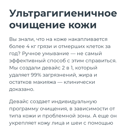
ШВЕДСКИЙ УХОД ЗА КОЖЕЙ
Ультрагигиеничное
очищение кожи
Ожидаемая дата доставки
Австралия
13/08/2026
Очищение кожи
Лифтинг
Вы знали, что на коже накапливается
Ожидаемая дата доставки
Австрия
LUNA™ 4 набор
BEAR™ 2 набор
10/08/2026
более 4 кг грязи и отмерших клеток за
Anti-aging massage
Microcurrent toning
год? Ручное умывание — не самый
Ожидаемая дата доставки
Бахрейн
эффективный способ с этим справиться.
11/08/2026
Мы создали девайс 2 в 1, который
Увлажнение
Забота о полости рта
LUNA™ 4 Plus
BEAR™ 2 go
удаляет 99% загрязнений, жира и
Ожидаемая дата доставки
Бельгия
UFO™ 3 набор
issa™ 4
10/08/2026
Massage, LED heating
Microcurrent toning on-the-go
остатков макияжа — клинически
FAQ™ АНТИВОЗРАСТНОЙ УХОД
Deep facial hydration
Hybrid silicone sonic toothbrush
доказано.
Ожидаемая дата доставки
Бермудские о-ва
16/08/2026
NEW
Девайс создает индивидуальную
LUNA™ 4 Men
BEAR™ 2 eyes & lips
UFO™ 3 LED
issa™ 4 plus
программу очищения, в зависимости от
For men, anti-aging massage
Microcurrent line smoothing device
Босния и
Ожидаемая дата доставки
Near-infrared and red light therapy
типа кожи и проблемной зоны. А еще он
Smart hybrid silicone sonic toothbrush
Герцеговина
13/08/2026
device
Омоложение
LED-процедуры
укрепляет кожу лица и шеи с помощью