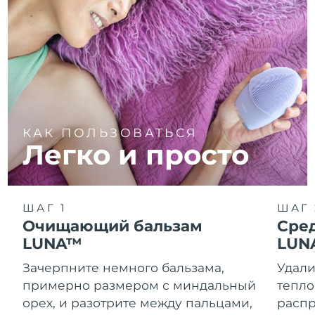
КАК ПОЛЬЗОВАТЬСЯ
Легко и просто
ШАГ 1
ШАГ 
Очищающий бальзам
Сре
LUNA™
LUN
Зачерпните немного бальзама,
Удали
примерно размером с миндальный
тепло
орех, и разотрите между пальцами,
распр