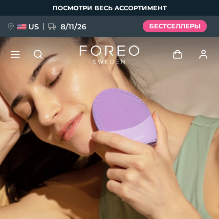
Перейти
ПОСМОТРИ ВЕСЬ АССОРТИМЕНТ
к
основному
содержанию
US
8/11/26
БЕСТСЕЛЛЕРЫ
НОВИНКА
Войти
Язык
BREAKING NEWS
Профиль пользователя
English
Deutsch
Español
Мои приборы
FAQ™ Pure Beauty-Tech Elixir
Français
Italiano
Português
Мои заказы
Polski
Svenska
Русский
Türkçe
简体中文
繁體中文
Мои адреса
issa™ Teeth Whitening Set
Мои подписки