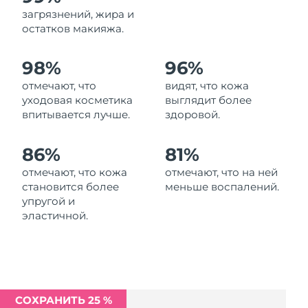
Ожидаемая дата доставки
загрязнений, жира и
Ливан
11/08/2026
остатков макияжа.
Ожидаемая дата доставки
Литва
98%
96%
10/08/2026
отмечают, что
видят, что кожа
Ожидаемая дата доставки
Люксембург
уходовая косметика
выглядит более
10/08/2026
впитывается лучше.
здоровой.
Ожидаемая дата доставки
Макао (САР)
12/08/2026
86%
81%
отмечают, что кожа
отмечают, что на ней
Ожидаемая дата доставки
Малайзия
становится более
меньше воспалений.
13/08/2026
упругой и
эластичной.
Ожидаемая дата доставки
Мальта
10/08/2026
Ожидаемая дата доставки
Мексика
14/08/2026
СОХРАНИТЬ 25 %
Ожидаемая дата доставки
Монако