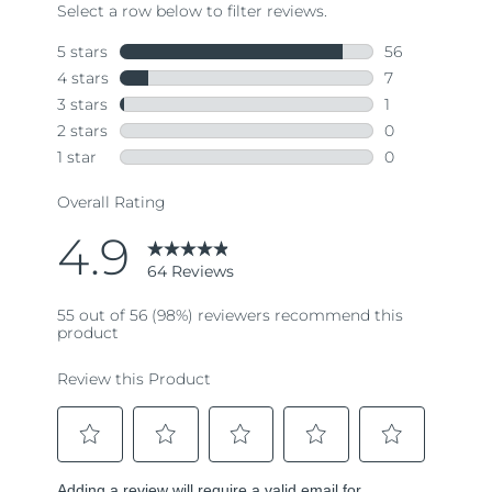
64
Reviews.
Same
page
link.