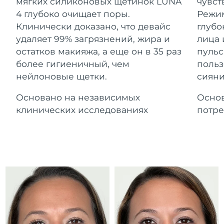
Advanced pore care essentials
мягких силиконовых щетинок LUNA
чувст
For healthy hair
Ожидаемая дата доставки
18% PAP
Гибралтар
4 глубоко очищает поры.
Режим
Косметика
Для мужчин
14/08/2026
Клинически доказано, что девайс
глубо
Ожидаемая дата доставки
удаляет 99% загрязнений, жира и
лица 
Греция
10/08/2026
остатков макияжа, а еще он в 35 раз
пульс
более гигиеничный, чем
польз
Ожидаемая дата доставки
Гонконг (САР)
нейлоновые щетки.
сияни
11/08/2026
Купить
Основано на независимых
Основ
Ожидаемая дата доставки
Венгрия
10/08/2026
клинических исследованиях
потре
FOREO APP
Ожидаемая дата доставки
Исландия
11/08/2026
ПОДРОБНЕЕ
Ожидаемая дата доставки
Индонезия
08/08/2026
Ожидаемая дата доставки
Ирландия
10/08/2026
Ожидаемая дата доставки
о-в Мэн