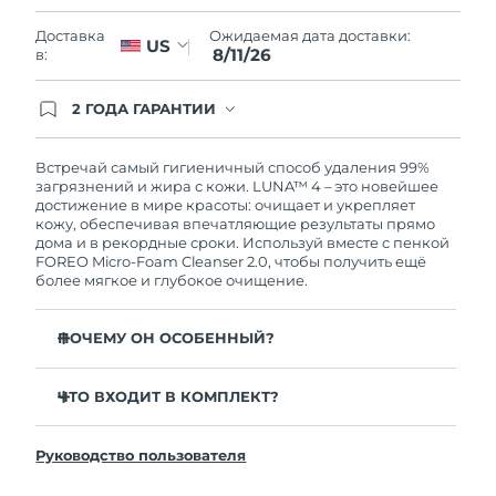
Словакия
10/08/2026
Ожидаемая дата доставки:
Доставка
US
8/11/26
в:
Ожидаемая дата доставки
Словения
10/08/2026
2 ГОДА ГАРАНТИИ
Южно-Африканская
Заказ на сайте автоматически покрывается
Ожидаемая дата доставки
полным гарантийным обслуживанием FOREO.
Республика
18/08/2026
Это означает, что если в течение 2-х лет со дня
Встречай самый гигиеничный способ удаления 99%
покупки с продуктом возникнут проблемы,
загрязнений и жира с кожи. LUNA™ 4 – это новейшее
Ожидаемая дата доставки
FOREO заменит его бесплатно.
достижение в мире красоты: очищает и укрепляет
Республика Корея
12/08/2026
кожу, обеспечивая впечатляющие результаты прямо
дома и в рекордные сроки. Используй вместе с пенкой
FOREO Micro-Foam Cleanser 2.0, чтобы получить ещё
Ожидаемая дата доставки
Испания
более мягкое и глубокое очищение.
10/08/2026
Ожидаемая дата доставки
ПОЧЕМУ ОН ОСОБЕННЫЙ?
Швеция
10/08/2026
96% пользователей отмечают более здоровый вид
кожи. 81% замечают уменьшение высыпаний.
ЧТО ВХОДИТ В КОМПЛЕКТ?
Ожидаемая дата доставки
Швейцария
10/08/2026
Удаляет глубоко залегающие загрязнения и себум,
LUNA™ 4
не пересушивая кожу.
Руководство пользователя
LUNA™ Micro-Foam Cleanser 2.0
Ожидаемая дата доставки
86% пользователей отмечают, что кожа выглядит и
Тайвань
15/08/2026
ощущается более упругой и эластичной.
Зарядный кабель USB