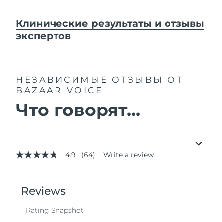
Клинические результаты и отзывы
экспертов
НЕЗАВИСИМЫЕ ОТЗЫВЫ
ОТ
BAZAAR VOICE
Что говорят...
4.9
(64)
Write a review
4.9
out
of
5
stars,
average
rating
value.
Read