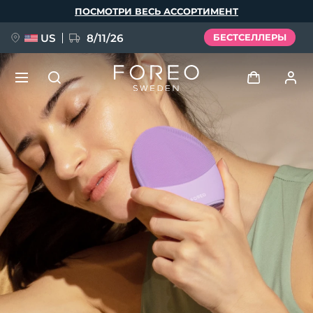
Перейти
ПОСМОТРИ ВЕСЬ АССОРТИМЕНТ
к
основному
содержанию
US
8/11/26
БЕСТСЕЛЛЕРЫ
НОВИНКА
Войти
Язык
BREAKING NEWS
Профиль пользователя
English
Deutsch
Español
Мои приборы
FAQ™ Pure Beauty-Tech Elixir
Français
Italiano
Português
Мои заказы
Polski
Svenska
Русский
Türkçe
简体中文
繁體中文
Мои адреса
issa™ Teeth Whitening Set
Мои подписки