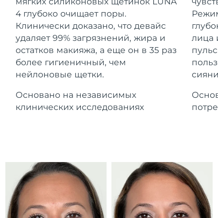
Advanced pore care essentials
мягких силиконовых щетинок LUNA
чувст
For healthy hair
Ожидаемая дата доставки
18% PAP
Гибралтар
4 глубоко очищает поры.
Режим
Косметика
Для мужчин
14/08/2026
Клинически доказано, что девайс
глубо
Ожидаемая дата доставки
удаляет 99% загрязнений, жира и
лица 
Греция
10/08/2026
остатков макияжа, а еще он в 35 раз
пульс
более гигиеничный, чем
польз
Ожидаемая дата доставки
Гонконг (САР)
нейлоновые щетки.
сияни
11/08/2026
Купить
Основано на независимых
Основ
Ожидаемая дата доставки
Венгрия
10/08/2026
клинических исследованиях
потре
FOREO APP
Ожидаемая дата доставки
Исландия
11/08/2026
ПОДРОБНЕЕ
Ожидаемая дата доставки
Индонезия
08/08/2026
Ожидаемая дата доставки
Ирландия
10/08/2026
Ожидаемая дата доставки
о-в Мэн