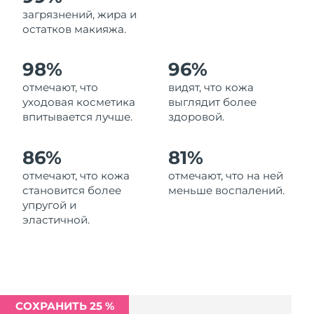
Ожидаемая дата доставки
загрязнений, жира и
Ливан
11/08/2026
остатков макияжа.
Ожидаемая дата доставки
Литва
98%
96%
10/08/2026
отмечают, что
видят, что кожа
Ожидаемая дата доставки
Люксембург
уходовая косметика
выглядит более
10/08/2026
впитывается лучше.
здоровой.
Ожидаемая дата доставки
Макао (САР)
12/08/2026
86%
81%
отмечают, что кожа
отмечают, что на ней
Ожидаемая дата доставки
Малайзия
становится более
меньше воспалений.
13/08/2026
упругой и
эластичной.
Ожидаемая дата доставки
Мальта
10/08/2026
Ожидаемая дата доставки
Мексика
14/08/2026
СОХРАНИТЬ 25 %
Ожидаемая дата доставки
Монако