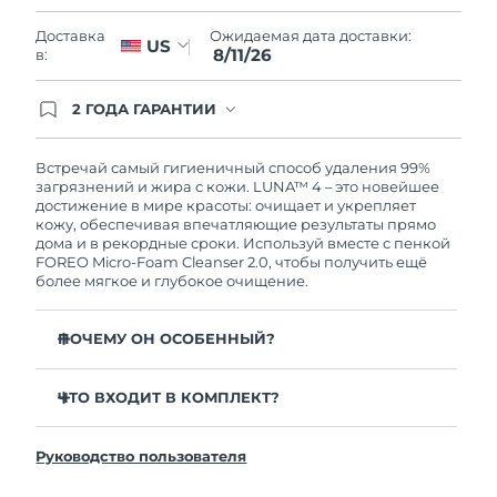
Словакия
10/08/2026
Ожидаемая дата доставки:
Доставка
US
8/11/26
в:
Ожидаемая дата доставки
Словения
10/08/2026
2 ГОДА ГАРАНТИИ
Южно-Африканская
Заказ на сайте автоматически покрывается
Ожидаемая дата доставки
полным гарантийным обслуживанием FOREO.
Республика
18/08/2026
Это означает, что если в течение 2-х лет со дня
Встречай самый гигиеничный способ удаления 99%
покупки с продуктом возникнут проблемы,
загрязнений и жира с кожи. LUNA™ 4 – это новейшее
Ожидаемая дата доставки
FOREO заменит его бесплатно.
достижение в мире красоты: очищает и укрепляет
Республика Корея
12/08/2026
кожу, обеспечивая впечатляющие результаты прямо
дома и в рекордные сроки. Используй вместе с пенкой
FOREO Micro-Foam Cleanser 2.0, чтобы получить ещё
Ожидаемая дата доставки
Испания
более мягкое и глубокое очищение.
10/08/2026
Ожидаемая дата доставки
ПОЧЕМУ ОН ОСОБЕННЫЙ?
Швеция
10/08/2026
96% пользователей отмечают более здоровый вид
кожи. 81% замечают уменьшение высыпаний.
ЧТО ВХОДИТ В КОМПЛЕКТ?
Ожидаемая дата доставки
Швейцария
10/08/2026
Удаляет глубоко залегающие загрязнения и себум,
LUNA™ 4
не пересушивая кожу.
Руководство пользователя
LUNA™ Micro-Foam Cleanser 2.0
Ожидаемая дата доставки
86% пользователей отмечают, что кожа выглядит и
Тайвань
15/08/2026
ощущается более упругой и эластичной.
Зарядный кабель USB