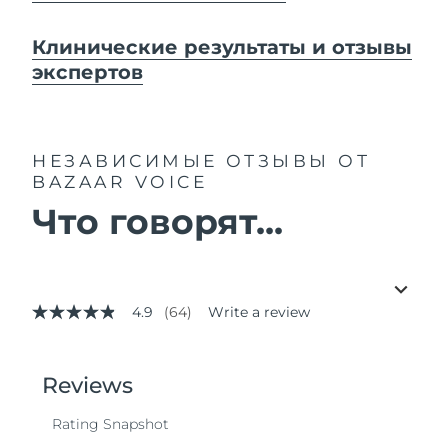
Клинические результаты и отзывы
экспертов
НЕЗАВИСИМЫЕ ОТЗЫВЫ
ОТ
BAZAAR VOICE
Что говорят...
4.9
(64)
Write a review
4.9
out
of
5
stars,
average
rating
value.
Read