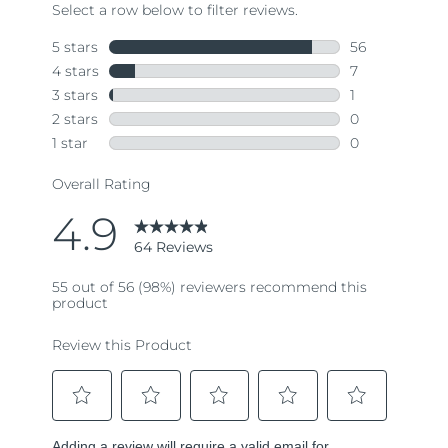
64
Reviews.
Same
page
link.