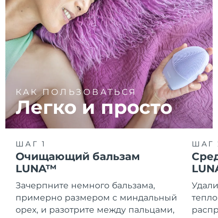
КАК ПОЛЬЗОВАТЬСЯ
Легко и просто
ШАГ 1
ШАГ 
Очищающий бальзам
Сре
LUNA™
LUN
Зачерпните немного бальзама,
Удали
примерно размером с миндальный
тепло
орех, и разотрите между пальцами,
распр