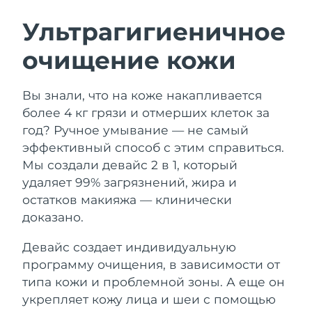
ШВЕДСКИЙ УХОД ЗА КОЖЕЙ
Ультрагигиеничное
очищение кожи
Ожидаемая дата доставки
Австралия
13/08/2026
Очищение кожи
Лифтинг
Вы знали, что на коже накапливается
Ожидаемая дата доставки
Австрия
LUNA™ 4 набор
BEAR™ 2 набор
10/08/2026
более 4 кг грязи и отмерших клеток за
Anti-aging massage
Microcurrent toning
год? Ручное умывание — не самый
Ожидаемая дата доставки
Бахрейн
эффективный способ с этим справиться.
11/08/2026
Мы создали девайс 2 в 1, который
Увлажнение
Забота о полости рта
LUNA™ 4 Plus
BEAR™ 2 go
удаляет 99% загрязнений, жира и
Ожидаемая дата доставки
Бельгия
UFO™ 3 набор
issa™ 4
10/08/2026
Massage, LED heating
Microcurrent toning on-the-go
остатков макияжа — клинически
FAQ™ АНТИВОЗРАСТНОЙ УХОД
Deep facial hydration
Hybrid silicone sonic toothbrush
доказано.
Ожидаемая дата доставки
Бермудские о-ва
16/08/2026
NEW
Девайс создает индивидуальную
LUNA™ 4 Men
BEAR™ 2 eyes & lips
UFO™ 3 LED
issa™ 4 plus
программу очищения, в зависимости от
For men, anti-aging massage
Microcurrent line smoothing device
Босния и
Ожидаемая дата доставки
Near-infrared and red light therapy
типа кожи и проблемной зоны. А еще он
Smart hybrid silicone sonic toothbrush
Герцеговина
13/08/2026
device
Омоложение
LED-процедуры
укрепляет кожу лица и шеи с помощью