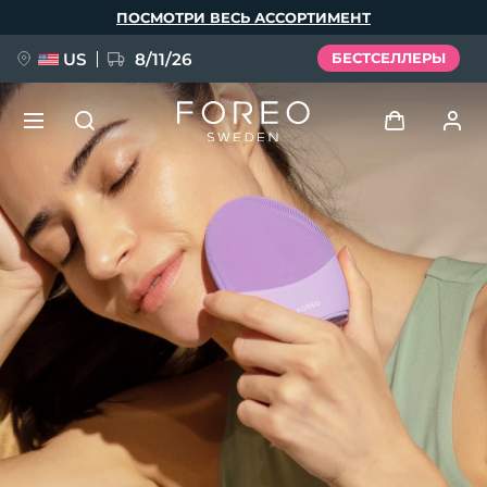
Перейти
ПОСМОТРИ ВЕСЬ АССОРТИМЕНТ
к
основному
содержанию
US
8/11/26
БЕСТСЕЛЛЕРЫ
НОВИНКА
Войти
Язык
BREAKING NEWS
Профиль пользователя
English
Deutsch
Español
Мои приборы
FAQ™ Pure Beauty-Tech Elixir
Français
Italiano
Português
Мои заказы
Polski
Svenska
Русский
Türkçe
简体中文
繁體中文
Мои адреса
issa™ Teeth Whitening Set
Мои подписки