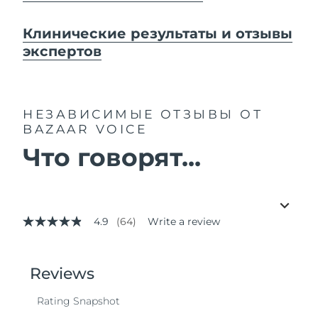
Клинические результаты и отзывы
экспертов
НЕЗАВИСИМЫЕ ОТЗЫВЫ
ОТ
BAZAAR VOICE
Что говорят...
4.9
(64)
Write a review
4.9
out
of
5
stars,
average
rating
value.
Read