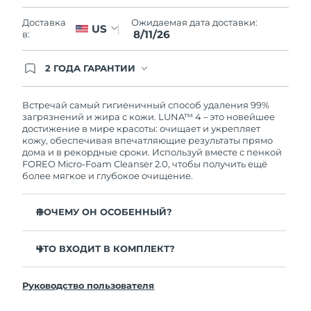
Словакия
8/10/26
Ожидаемая дата доставки:
Доставка
US
8/11/26
в:
Ожидаемая дата доставки
Словения
8/10/26
2 ГОДА ГАРАНТИИ
Южно-Африканская
Заказ на сайте автоматически покрывается
Ожидаемая дата доставки
полным гарантийным обслуживанием FOREO.
Республика
8/18/26
Это означает, что если в течение 2-х лет со дня
Встречай самый гигиеничный способ удаления 99%
покупки с продуктом возникнут проблемы,
загрязнений и жира с кожи. LUNA™ 4 – это новейшее
Ожидаемая дата доставки
FOREO заменит его бесплатно.
достижение в мире красоты: очищает и укрепляет
Республика Корея
8/12/26
кожу, обеспечивая впечатляющие результаты прямо
дома и в рекордные сроки. Используй вместе с пенкой
FOREO Micro-Foam Cleanser 2.0, чтобы получить ещё
Ожидаемая дата доставки
Испания
более мягкое и глубокое очищение.
8/10/26
Ожидаемая дата доставки
ПОЧЕМУ ОН ОСОБЕННЫЙ?
Швеция
8/10/26
96% пользователей отмечают более здоровый вид
кожи. 81% замечают уменьшение высыпаний.
ЧТО ВХОДИТ В КОМПЛЕКТ?
Ожидаемая дата доставки
Швейцария
8/10/26
Удаляет глубоко залегающие загрязнения и себум,
LUNA™ 4
не пересушивая кожу.
Руководство пользователя
LUNA™ Micro-Foam Cleanser 2.0
Ожидаемая дата доставки
86% пользователей отмечают, что кожа выглядит и
Тайвань
8/15/26
ощущается более упругой и эластичной.
Зарядный кабель USB