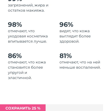
Ожидаемая дата доставки
загрязнений, жира и
Ливан
8/11/26
остатков макияжа.
Ожидаемая дата доставки
Литва
98%
96%
8/10/26
отмечают, что
видят, что кожа
Ожидаемая дата доставки
Люксембург
уходовая косметика
выглядит более
8/10/26
впитывается лучше.
здоровой.
Ожидаемая дата доставки
Макао (САР)
8/12/26
86%
81%
отмечают, что кожа
отмечают, что на ней
Ожидаемая дата доставки
Малайзия
становится более
меньше воспалений.
8/13/26
упругой и
эластичной.
Ожидаемая дата доставки
Мальта
8/10/26
Ожидаемая дата доставки
Мексика
8/14/26
СОХРАНИТЬ 25 %
Ожидаемая дата доставки
Монако