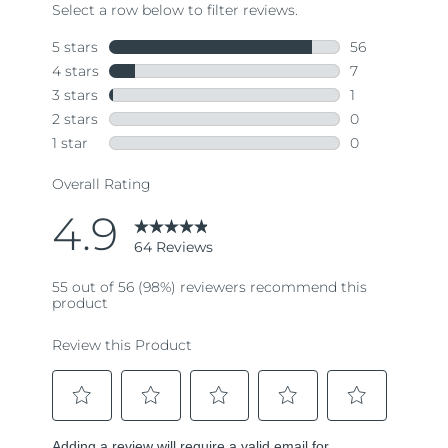
64
Reviews.
Same
page
link.