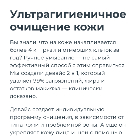
ШВЕДСКИЙ УХОД ЗА КОЖЕЙ
Ультрагигиеничное
очищение кожи
Ожидаемая дата доставки
Австралия
8/13/26
Очищение кожи
Лифтинг
Вы знали, что на коже накапливается
Ожидаемая дата доставки
Австрия
LUNA™ 4 набор
BEAR™ 2 набор
8/10/26
более 4 кг грязи и отмерших клеток за
Anti-aging massage
Microcurrent toning
год? Ручное умывание — не самый
Ожидаемая дата доставки
Бахрейн
эффективный способ с этим справиться.
8/11/26
Мы создали девайс 2 в 1, который
Увлажнение
Забота о полости рта
LUNA™ 4 Plus
BEAR™ 2 go
удаляет 99% загрязнений, жира и
Ожидаемая дата доставки
Бельгия
UFO™ 3 набор
issa™ 4
8/10/26
Massage, LED heating
Microcurrent toning on-the-go
остатков макияжа — клинически
FAQ™ АНТИВОЗРАСТНОЙ УХОД
Deep facial hydration
Hybrid silicone sonic toothbrush
доказано.
Ожидаемая дата доставки
Бермудские о-ва
8/16/26
NEW
Девайс создает индивидуальную
LUNA™ 4 Men
BEAR™ 2 eyes & lips
UFO™ 3 LED
issa™ 4 plus
программу очищения, в зависимости от
For men, anti-aging massage
Microcurrent line smoothing device
Босния и
Ожидаемая дата доставки
Near-infrared and red light therapy
типа кожи и проблемной зоны. А еще он
Smart hybrid silicone sonic toothbrush
Герцеговина
8/13/26
device
Омоложение
LED-процедуры
укрепляет кожу лица и шеи с помощью