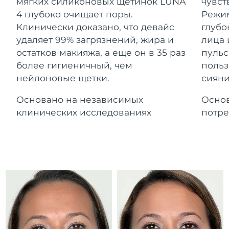
Advanced pore care essentials
мягких силиконовых щетинок LUNA
чувст
For healthy hair
Ожидаемая дата доставки
18% PAP
Гибралтар
4 глубоко очищает поры.
Режим
Косметика
Для мужчин
8/14/26
Клинически доказано, что девайс
глубо
Ожидаемая дата доставки
удаляет 99% загрязнений, жира и
лица 
Греция
8/10/26
остатков макияжа, а еще он в 35 раз
пульс
более гигиеничный, чем
польз
Ожидаемая дата доставки
Гонконг (САР)
нейлоновые щетки.
сияни
8/11/26
Купить
Основано на независимых
Основ
Ожидаемая дата доставки
Венгрия
8/10/26
клинических исследованиях
потре
FOREO APP
Ожидаемая дата доставки
Исландия
8/11/26
ПОДРОБНЕЕ
Ожидаемая дата доставки
Индонезия
8/8/26
Ожидаемая дата доставки
Ирландия
8/10/26
Ожидаемая дата доставки
о-в Мэн