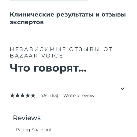
Клинические результаты и отзывы
экспертов
НЕЗАВИСИМЫЕ ОТЗЫВЫ
ОТ
BAZAAR VOICE
Что говорят...
4.9
(63)
Write a review
4.9
out
of
5
stars,
average
rating
value.
Read