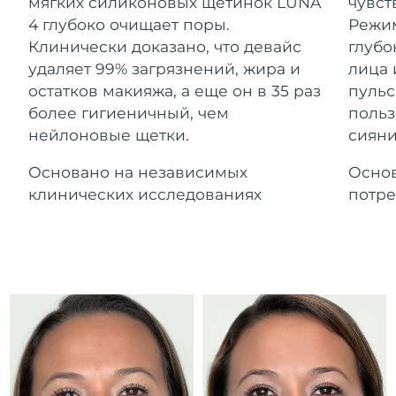
Advanced pore care essentials
мягких силиконовых щетинок LUNA
чувст
For healthy hair
Ожидаемая дата доставки
18% PAP
Гибралтар
4 глубоко очищает поры.
Режим
Косметика
Для мужчин
12/8/26
Клинически доказано, что девайс
глубо
Ожидаемая дата доставки
удаляет 99% загрязнений, жира и
лица 
Греция
8/8/26
остатков макияжа, а еще он в 35 раз
пульс
более гигиеничный, чем
польз
Ожидаемая дата доставки
Гонконг (САР)
нейлоновые щетки.
сияни
9/8/26
Купить
Основано на независимых
Основ
Ожидаемая дата доставки
Венгрия
8/8/26
клинических исследованиях
потре
FOREO APP
Ожидаемая дата доставки
Исландия
9/8/26
ПОДРОБНЕЕ
Ожидаемая дата доставки
Индонезия
6/8/26
Ожидаемая дата доставки
Ирландия
8/8/26
Ожидаемая дата доставки
о-в Мэн