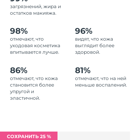
Ожидаемая дата доставки
загрязнений, жира и
Ливан
9/8/26
остатков макияжа.
Ожидаемая дата доставки
Литва
98%
96%
8/8/26
отмечают, что
видят, что кожа
Ожидаемая дата доставки
Люксембург
уходовая косметика
выглядит более
8/8/26
впитывается лучше.
здоровой.
Ожидаемая дата доставки
Макао (САР)
10/8/26
86%
81%
отмечают, что кожа
отмечают, что на ней
Ожидаемая дата доставки
Малайзия
становится более
меньше воспалений.
11/8/26
упругой и
эластичной.
Ожидаемая дата доставки
Мальта
8/8/26
Ожидаемая дата доставки
Мексика
12/8/26
СОХРАНИТЬ 25 %
Ожидаемая дата доставки
Монако