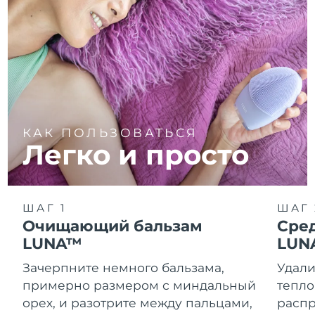
КАК ПОЛЬЗОВАТЬСЯ
Легко и просто
ШАГ 1
ШАГ 
Очищающий бальзам
Сре
LUNA™
LUN
Зачерпните немного бальзама,
Удали
примерно размером с миндальный
тепло
орех, и разотрите между пальцами,
распр