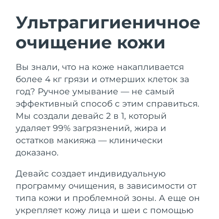
ШВЕДСКИЙ УХОД ЗА КОЖЕЙ
Ультрагигиеничное
очищение кожи
Ожидаемая дата доставки
Австралия
11/8/26
Очищение кожи
Лифтинг
Вы знали, что на коже накапливается
Ожидаемая дата доставки
Австрия
LUNA™ 4 набор
BEAR™ 2 набор
8/8/26
более 4 кг грязи и отмерших клеток за
Anti-aging massage
Microcurrent toning
год? Ручное умывание — не самый
Ожидаемая дата доставки
Бахрейн
эффективный способ с этим справиться.
9/8/26
Мы создали девайс 2 в 1, который
Увлажнение
Забота о полости рта
LUNA™ 4 Plus
BEAR™ 2 go
удаляет 99% загрязнений, жира и
Ожидаемая дата доставки
Бельгия
UFO™ 3 набор
issa™ 4
8/8/26
Massage, LED heating
Microcurrent toning on-the-go
остатков макияжа — клинически
FAQ™ АНТИВОЗРАСТНОЙ УХОД
Deep facial hydration
Hybrid silicone sonic toothbrush
доказано.
Ожидаемая дата доставки
Бермудские о-ва
14/8/26
NEW
Девайс создает индивидуальную
LUNA™ 4 Men
BEAR™ 2 eyes & lips
UFO™ 3 LED
issa™ 4 plus
программу очищения, в зависимости от
For men, anti-aging massage
Microcurrent line smoothing device
Босния и
Ожидаемая дата доставки
Near-infrared and red light therapy
типа кожи и проблемной зоны. А еще он
Smart hybrid silicone sonic toothbrush
Герцеговина
11/8/26
device
Омоложение
LED-процедуры
укрепляет кожу лица и шеи с помощью