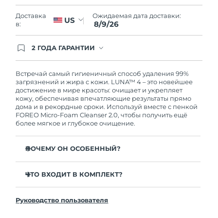
Словакия
8/8/26
Ожидаемая дата доставки:
Доставка
US
8/9/26
в:
Ожидаемая дата доставки
Словения
8/8/26
2 ГОДА ГАРАНТИИ
Южно-Африканская
Заказ на сайте автоматически покрывается
Ожидаемая дата доставки
полным гарантийным обслуживанием FOREO.
Республика
16/8/26
Это означает, что если в течение 2-х лет со дня
Встречай самый гигиеничный способ удаления 99%
покупки с продуктом возникнут проблемы,
загрязнений и жира с кожи. LUNA™ 4 – это новейшее
Ожидаемая дата доставки
FOREO заменит его бесплатно.
достижение в мире красоты: очищает и укрепляет
Республика Корея
10/8/26
кожу, обеспечивая впечатляющие результаты прямо
дома и в рекордные сроки. Используй вместе с пенкой
FOREO Micro-Foam Cleanser 2.0, чтобы получить ещё
Ожидаемая дата доставки
Испания
более мягкое и глубокое очищение.
8/8/26
Ожидаемая дата доставки
ПОЧЕМУ ОН ОСОБЕННЫЙ?
Швеция
8/8/26
96% пользователей отмечают более здоровый вид
кожи. 81% замечают уменьшение высыпаний.
ЧТО ВХОДИТ В КОМПЛЕКТ?
Ожидаемая дата доставки
Швейцария
8/8/26
Удаляет глубоко залегающие загрязнения и себум,
LUNA™ 4
не пересушивая кожу.
Руководство пользователя
LUNA™ Micro-Foam Cleanser 2.0
Ожидаемая дата доставки
86% пользователей отмечают, что кожа выглядит и
Тайвань
13/8/26
ощущается более упругой и эластичной.
Зарядный кабель USB