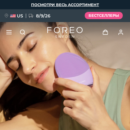
Перейти
ПОСМОТРИ ВЕСЬ АССОРТИМЕНТ
к
основному
содержанию
US
8/9/26
БЕСТСЕЛЛЕРЫ
НОВИНКА
Войти
Язык
BREAKING NEWS
Профиль пользователя
English
Deutsch
Español
Мои приборы
FAQ™ Pure Beauty-Tech Elixir
Français
Italiano
Português
Мои заказы
Polski
Svenska
Русский
Türkçe
简体中文
繁體中文
Мои адреса
issa™ Teeth Whitening Set
Мои подписки