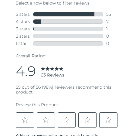
63
Reviews.
Same
page
link.