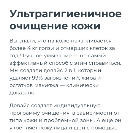
ШВЕДСКИЙ УХОД ЗА КОЖЕЙ
Ультрагигиеничное
очищение кожи
Ожидаемая дата доставки
Австралия
13/08/2026
Очищение кожи
Лифтинг
Вы знали, что на коже накапливается
Ожидаемая дата доставки
Австрия
LUNA™ 4 набор
BEAR™ 2 набор
10/08/2026
более 4 кг грязи и отмерших клеток за
Anti-aging massage
Microcurrent toning
год? Ручное умывание — не самый
Ожидаемая дата доставки
Бахрейн
эффективный способ с этим справиться.
11/08/2026
Мы создали девайс 2 в 1, который
Увлажнение
Забота о полости рта
LUNA™ 4 Plus
BEAR™ 2 go
удаляет 99% загрязнений, жира и
Ожидаемая дата доставки
Бельгия
UFO™ 3 набор
issa™ 4
10/08/2026
Massage, LED heating
Microcurrent toning on-the-go
остатков макияжа — клинически
FAQ™ АНТИВОЗРАСТНОЙ УХОД
Deep facial hydration
Hybrid silicone sonic toothbrush
доказано.
Ожидаемая дата доставки
Бермудские о-ва
16/08/2026
NEW
Девайс создает индивидуальную
LUNA™ 4 Men
BEAR™ 2 eyes & lips
UFO™ 3 LED
issa™ 4 plus
программу очищения, в зависимости от
For men, anti-aging massage
Microcurrent line smoothing device
Босния и
Ожидаемая дата доставки
Near-infrared and red light therapy
типа кожи и проблемной зоны. А еще он
Smart hybrid silicone sonic toothbrush
Герцеговина
13/08/2026
device
Омоложение
LED-процедуры
укрепляет кожу лица и шеи с помощью