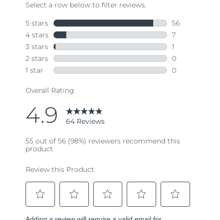
64
Reviews.
Same
page
link.