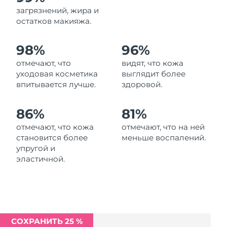
Ожидаемая дата доставки
загрязнений, жира и
Ливан
11/08/2026
остатков макияжа.
Ожидаемая дата доставки
Литва
98%
96%
10/08/2026
отмечают, что
видят, что кожа
Ожидаемая дата доставки
Люксембург
уходовая косметика
выглядит более
10/08/2026
впитывается лучше.
здоровой.
Ожидаемая дата доставки
Макао (САР)
12/08/2026
86%
81%
отмечают, что кожа
отмечают, что на ней
Ожидаемая дата доставки
Малайзия
становится более
меньше воспалений.
13/08/2026
упругой и
эластичной.
Ожидаемая дата доставки
Мальта
10/08/2026
Ожидаемая дата доставки
Мексика
14/08/2026
СОХРАНИТЬ 25 %
Ожидаемая дата доставки
Монако