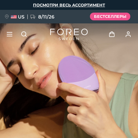
Перейти
ПОСМОТРИ ВЕСЬ АССОРТИМЕНТ
к
основному
содержанию
US
8/11/26
БЕСТСЕЛЛЕРЫ
НОВИНКА
Войти
Язык
BREAKING NEWS
Профиль пользователя
English
Deutsch
Español
Мои приборы
FAQ™ Pure Beauty-Tech Elixir
Français
Italiano
Português
Мои заказы
Polski
Svenska
Русский
Türkçe
简体中文
繁體中文
Мои адреса
issa™ Teeth Whitening Set
Мои подписки