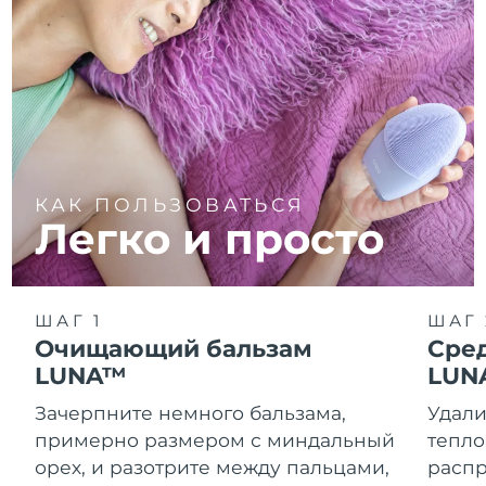
КАК ПОЛЬЗОВАТЬСЯ
Легко и просто
ШАГ 1
ШАГ 
Очищающий бальзам
Сре
LUNA™
LUN
Зачерпните немного бальзама,
Удали
примерно размером с миндальный
тепло
орех, и разотрите между пальцами,
распр