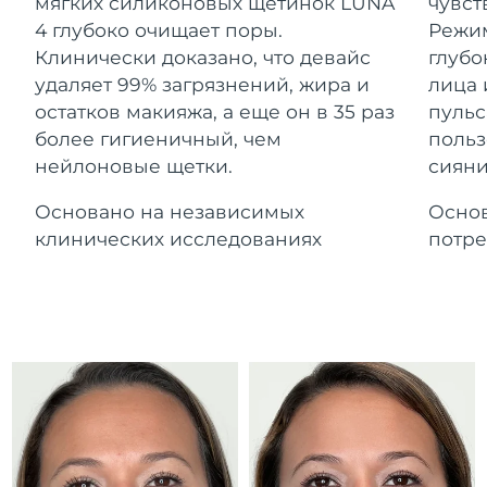
Advanced pore care essentials
мягких силиконовых щетинок LUNA
чувст
For healthy hair
Ожидаемая дата доставки
18% PAP
Гибралтар
4 глубоко очищает поры.
Режим
Косметика
Для мужчин
14/08/2026
Клинически доказано, что девайс
глубо
Ожидаемая дата доставки
удаляет 99% загрязнений, жира и
лица 
Греция
10/08/2026
остатков макияжа, а еще он в 35 раз
пульс
более гигиеничный, чем
польз
Ожидаемая дата доставки
Гонконг (САР)
нейлоновые щетки.
сияни
11/08/2026
Купить
Основано на независимых
Основ
Ожидаемая дата доставки
Венгрия
10/08/2026
клинических исследованиях
потре
FOREO APP
Ожидаемая дата доставки
Исландия
11/08/2026
ПОДРОБНЕЕ
Ожидаемая дата доставки
Индонезия
08/08/2026
Ожидаемая дата доставки
Ирландия
10/08/2026
Ожидаемая дата доставки
о-в Мэн