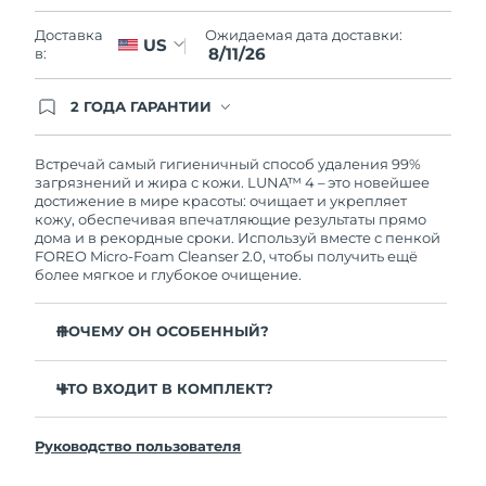
Словакия
10/08/2026
Ожидаемая дата доставки:
Доставка
US
8/11/26
в:
Ожидаемая дата доставки
Словения
10/08/2026
2 ГОДА ГАРАНТИИ
Южно-Африканская
Заказ на сайте автоматически покрывается
Ожидаемая дата доставки
полным гарантийным обслуживанием FOREO.
Республика
18/08/2026
Это означает, что если в течение 2-х лет со дня
Встречай самый гигиеничный способ удаления 99%
покупки с продуктом возникнут проблемы,
загрязнений и жира с кожи. LUNA™ 4 – это новейшее
Ожидаемая дата доставки
FOREO заменит его бесплатно.
достижение в мире красоты: очищает и укрепляет
Республика Корея
12/08/2026
кожу, обеспечивая впечатляющие результаты прямо
дома и в рекордные сроки. Используй вместе с пенкой
FOREO Micro-Foam Cleanser 2.0, чтобы получить ещё
Ожидаемая дата доставки
Испания
более мягкое и глубокое очищение.
10/08/2026
Ожидаемая дата доставки
ПОЧЕМУ ОН ОСОБЕННЫЙ?
Швеция
10/08/2026
96% пользователей отмечают более здоровый вид
кожи. 81% замечают уменьшение высыпаний.
ЧТО ВХОДИТ В КОМПЛЕКТ?
Ожидаемая дата доставки
Швейцария
10/08/2026
Удаляет глубоко залегающие загрязнения и себум,
LUNA™ 4
не пересушивая кожу.
Руководство пользователя
LUNA™ Micro-Foam Cleanser 2.0
Ожидаемая дата доставки
86% пользователей отмечают, что кожа выглядит и
Тайвань
15/08/2026
ощущается более упругой и эластичной.
Зарядный кабель USB