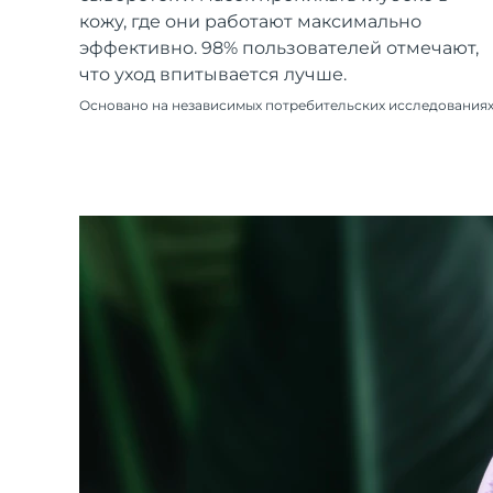
Уход KIWI™
All acne treatment devices
All revitalizing eye massagers
Serum
кожу, где они работают максимально
issa™ Teeth Whitening Gel
Advanced pore care essentials
For healthy hair
эффективно. 98% пользователей отмечают,
18% PAP
что уход впитывается лучше.
Косметика
Для мужчин
Основано на независимых потребительских исследования
Купить
FOREO APP
ПОДРОБНЕЕ