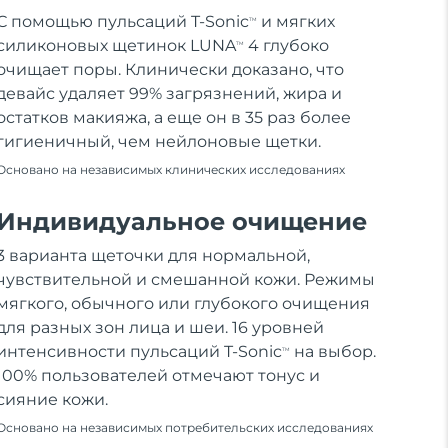
С помощью пульсаций T-Sonic
и мягких
TM
силиконовых щетинок LUNA
4 глубоко
TM
очищает поры. Клинически доказано, что
девайс удаляет 99% загрязнений, жира и
остатков макияжа, а еще он в 35 раз более
гигиеничный, чем нейлоновые щетки.
Основано на независимых клинических исследованиях
Индивидуальное очищение
3 варианта щеточки для нормальной,
чувствительной и смешанной кожи. Режимы
мягкого, обычного или глубокого очищения
для разных зон лица и шеи. 16 уровней
интенсивности пульсаций T-Sonic
на выбор.
TM
100% пользователей отмечают тонус и
сияние кожи.
Основано на независимых потребительских исследованиях