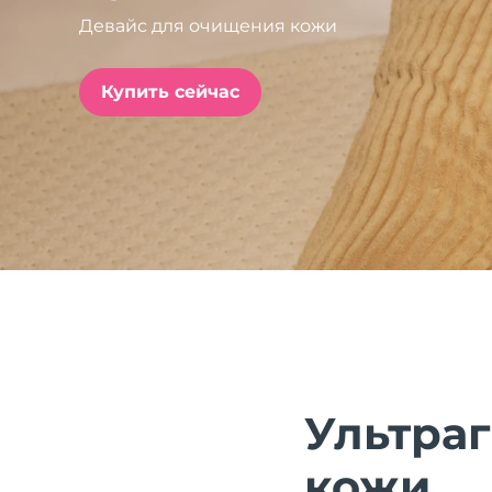
Девайс для очищения кожи
issa™ Teeth Whitening Set
Купить сейчас
FAQ™ Dual LED Panel
ПОДАРКИ И НАБОРЫ
Специальные
предложения
БЕСТСЕЛЛЕРЫ
Ультра
кожи