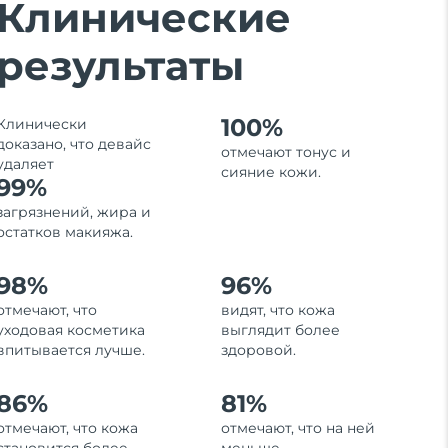
Клинические
результаты
100%
Клинически
доказано, что девайс
отмечают тонус и
удаляет
сияние кожи.
99%
загрязнений, жира и
остатков макияжа.
98%
96%
отмечают, что
видят, что кожа
уходовая косметика
выглядит более
впитывается лучше.
здоровой.
86%
81%
отмечают, что кожа
отмечают, что на ней