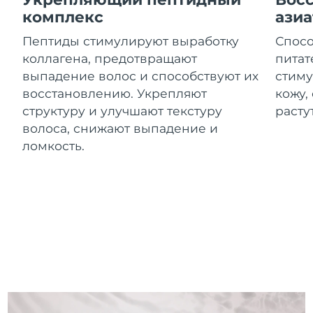
8/11/26
комплекс
азиа
Ожидаемая дата доставки
Израиль
Пептиды стимулируют выработку
Спосо
8/13/26
коллагена, предотвращают
питат
Ожидаемая дата доставки
выпадение волос и способствуют их
стиму
Италия
8/9/26
восстановлению. Укрепляют
кожу,
структуру и улучшают текстуру
расту
Ожидаемая дата доставки
Япония
волоса, снижают выпадение и
8/12/26
ломкость.
Ожидаемая дата доставки
Джерси
8/14/26
Ожидаемая дата доставки
Казахстан
8/11/26
Ожидаемая дата доставки
Кувейт
8/9/26
Ожидаемая дата доставки
Латвия
8/9/26