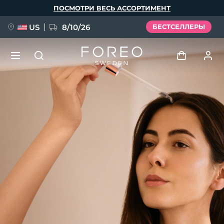
Перейти
ПОСМОТРИ ВЕСЬ АССОРТИМЕНТ
к
основному
содержанию
US
8/10/26
БЕСТСЕЛЛЕРЫ
НОВИНКА
Войти
Язык
BREAKING NEWS
Профиль пользователя
English
Deutsch
Español
Мои приборы
FAQ™ Pure Beauty-Tech Elixir
Français
Italiano
Português
Мои заказы
Polski
Svenska
Русский
Türkçe
简体中文
繁體中文
Мои адреса
issa™ Teeth Whitening Set
Мои подписки