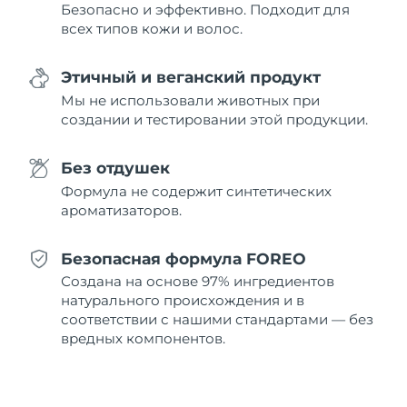
8/10/26
Безопасно и эффективно. Подходит для
всех типов кожи и волос.
Ожидаемая дата доставки
Нидерланды
8/9/26
Этичный и веганский продукт
Ожидаемая дата доставки
Мы не использовали животных при
Новая Зеландия
8/9/26
создании и тестировании этой продукции.
Ожидаемая дата доставки
Норвегия
Без отдушек
8/9/26
Формула не содержит синтетических
Ожидаемая дата доставки
ароматизаторов.
Оман
8/12/26
Безопасная формула FOREO
Ожидаемая дата доставки
Филиппины
8/12/26
Создана на основе 97% ингредиентов
натурального происхождения и в
Ожидаемая дата доставки
соответствии с нашими стандартами — без
Польша
8/10/26
вредных компонентов.
Ожидаемая дата доставки
Португалия
8/9/26