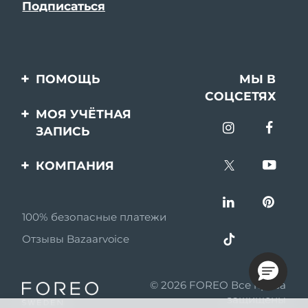
ПОМОЩЬ
МЫ В
СОЦСЕТЯХ
Свяжитесь с нами
МОЯ УЧЁТНАЯ
ЗАПИСЬ
Заказ и доставка
Регистрация продукта
Гарантия и возврат
КОМПАНИЯ
Поддержка
Вопросы и ответы
О FOREO
Информация о
100% безопасные платежи
Партнерская
батарее
программа
Отзывы Bazaarvoice
Партнерские новости
© 2026 FOREO Все права
MYSA
защищены