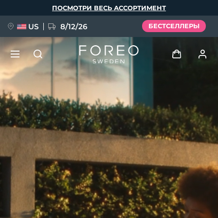
Перейти
ПОСМОТРИ ВЕСЬ АССОРТИМЕНТ
к
основному
содержанию
US
8/12/26
БЕСТСЕЛЛЕРЫ
НОВИНКА
Войти
Язык
BREAKING NEWS
Профиль пользователя
English
Deutsch
Español
Мои приборы
FAQ™ Pure Beauty-Tech Elixir
Français
Italiano
Português
Мои заказы
Polski
Svenska
Русский
Türkçe
简体中文
繁體中文
Мои адреса
issa™ Teeth Whitening Set
Мои подписки