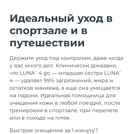
ШВЕДСКИЙ УХОД ЗА КОЖЕЙ
Идеальный уход в
Ожидаемая дата доставки
Австралия
спортзале и в
8/14/26
Очищение кожи
Лифтинг
путешествии
Ожидаемая дата доставки
Австрия
LUNA™ 4 набор
BEAR™ 2 набор
8/11/26
Anti-aging massage
Microcurrent toning
Держите уход под контролем, даже когда
Ожидаемая дата доставки
Бахрейн
у вас много дел. Клинически доказано,
8/12/26
Увлажнение
Забота о полости рта
что LUNA
4 go — младшая сестра LUNA
TM
TM
LUNA™ 4 Plus
BEAR™ 2 go
Ожидаемая дата доставки
4 — удаляет 99% загрязнений, жира и
Бельгия
UFO™ 3 набор
issa™ 4
8/11/26
Massage, LED heating
Microcurrent toning on-the-go
остатков макияжа, а еще она умещается
FAQ™ АНТИВОЗРАСТНОЙ УХОД
Deep facial hydration
Hybrid silicone sonic toothbrush
на ладони. Идеальная помощница для
Ожидаемая дата доставки
Бермудские о-ва
8/17/26
очищения кожи в любой поездке, после
NEW
LUNA™ 4 Men
BEAR™ 2 eyes & lips
UFO™ 3 LED
тренировки в спортзале, при перелете
issa™ 4 plus
For men, anti-aging massage
Microcurrent line smoothing device
Босния и
Ожидаемая дата доставки
или в походе на пляж.
Near-infrared and red light therapy
Smart hybrid silicone sonic toothbrush
Герцеговина
8/14/26
device
Омоложение
LED-процедуры
Быстрое очищение за 1 минуту?