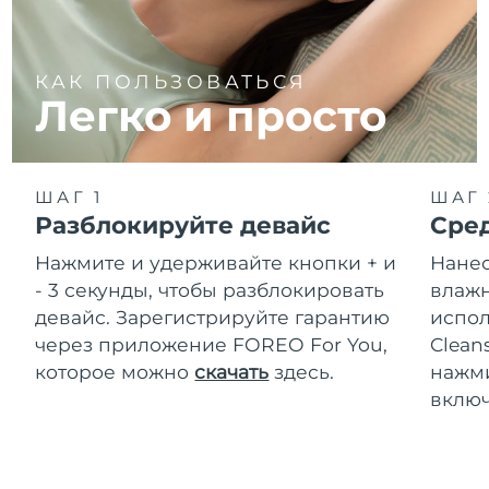
КАК ПОЛЬЗОВАТЬСЯ
Легко и просто
ШАГ 1
ШАГ 
Разблокируйте девайс
Сре
Нажмите и удерживайте кнопки + и
Нанес
- 3 секунды, чтобы разблокировать
влажн
девайс. Зарегистрируйте гарантию
испол
через приложение FOREO For You,
Clean
которое можно
скачать
здесь.
нажми
включ