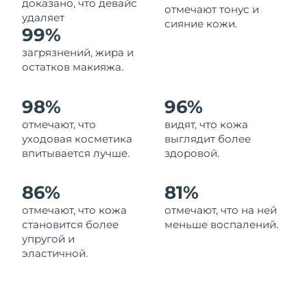
доказано, что девайс
отмечают тонус и
Ожидаемая дата доставки
Ливан
удаляет
сияние кожи.
8/12/26
99%
загрязнений, жира и
Ожидаемая дата доставки
Литва
8/11/26
остатков макияжа.
Ожидаемая дата доставки
Люксембург
98%
96%
8/11/26
отмечают, что
видят, что кожа
Ожидаемая дата доставки
уходовая косметика
выглядит более
Макао (САР)
8/13/26
впитывается лучше.
здоровой.
Ожидаемая дата доставки
Малайзия
86%
81%
8/14/26
отмечают, что кожа
отмечают, что на ней
Ожидаемая дата доставки
Мальта
становится более
меньше воспалений.
8/11/26
упругой и
эластичной.
Ожидаемая дата доставки
Мексика
8/15/26
Ожидаемая дата доставки
Монако