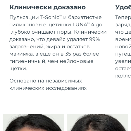
Advanced pore care essentials
For healthy hair
Ожидаемая дата доставки
18% PAP
Клинически доказано
Удоб
Гибралтар
Косметика
Для мужчин
8/15/26
Пульсации T-Sonic
и бархатистые
Тепер
TM
Ожидаемая дата доставки
Греция
силиконовые щетинки LUNA
4 go
заряд
TM
8/11/26
глубоко очищают поры. Клинически
что д
доказано, что девайс удаляет 99%
время
Ожидаемая дата доставки
Гонконг (САР)
8/12/26
Купить
загрязнений, жира и остатков
новой
макияжа, а еще он в 35 раз более
путеш
Ожидаемая дата доставки
Венгрия
гигиеничный, чем нейлоновые
увели
8/11/26
щетки.
остае
FOREO APP
Ожидаемая дата доставки
колл
Исландия
8/12/26
Основано на независимых
ПОДРОБНЕЕ
клинических исследованиях
Ожидаемая дата доставки
Индонезия
8/9/26
Ожидаемая дата доставки
Ирландия
8/11/26
Ожидаемая дата доставки
о-в Мэн